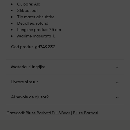
Culoare: Alb
Stil: casual
Tip material: subtire
Decolteu: rotund
Lungime produs: 75 cm
Marime masurata: L
Cod produs:
gd749232
Material si ingrijire
Bumbac: 100%
Livrare si retur
Spalare usoara la 30
Transport Gratuit pentru orice comanda cu o valoare mai
Nu folositi inalbitor
Ai nevoie de ajutor?
mare de 149.00 lei.
Uscare normala, prin centrifugare
Se pot calca
Suntem aici pentru a te ajuta:
Politica livrare
Categorii:
Bluze Barbati Pull&Bear
|
Bluze Barbati
Fara curatare chimica
Program: Luni-Vineri intre 9:00 - 15:00
Retur Gratuit in 14 zile pentru comenzile cu valoare mai
mare de 199 de lei.
Whatsapp/Telefon: +40 (771) 404 643