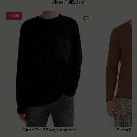
Bluze Pull&Bear
Politica de Retur
Email: [
contact@outletmag.ro
]
- 66%
Intrebari frecvente
Bluza Pull&Bear, bleumarin
Bluza Pul