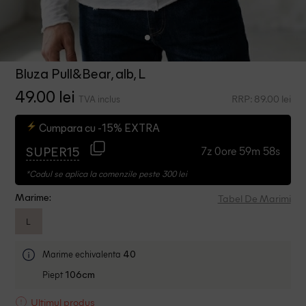
Bluza Pull&Bear, alb, L
49.00 lei
RRP: 89.00 lei
TVA inclus
Cumpara cu -15% EXTRA
7z 0ore 59m 58s
SUPER15
*Codul se aplica la comenzile peste 300 lei
Tabel De Marimi
Marime:
L
Marime echivalenta
40
Piept
106cm
Ultimul produs