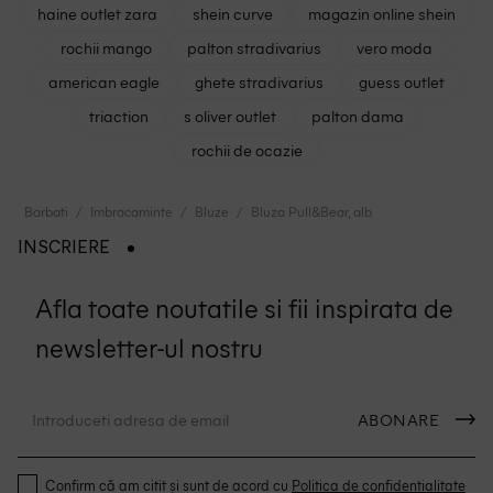
haine outlet zara
shein curve
magazin online shein
rochii mango
palton stradivarius
vero moda
american eagle
ghete stradivarius
guess outlet
triaction
s oliver outlet
palton dama
rochii de ocazie
Barbati
Imbracaminte
Bluze
Bluza Pull&Bear, alb
INSCRIERE
Afla toate noutatile si fii inspirata de
newsletter-ul nostru
ABONARE
Confirm că am citit și sunt de acord cu
Politica de confidentialitate