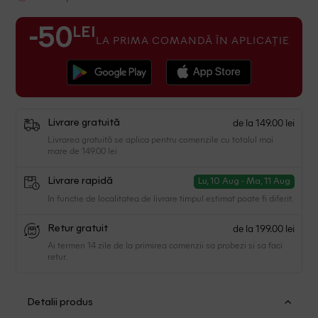
LEI
-50
LA PRIMA COMANDĂ ÎN APLICAȚIE
de la 149.00 lei
Livrare gratuită
Livrarea gratuită se aplica pentru comenzile cu totalul mai
mare de 149.00 lei
Livrare rapidă
Lu, 10 Aug - Ma, 11 Aug
In functie de localitatea de livrare timpul estimat poate fi diferit.
de la 199.00 lei
Retur gratuit
Ai termen 14 zile de la primirea comenzii sa probezi si sa faci
retur.
Detalii produs