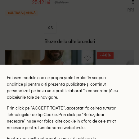
25.42 lei
59.
74.00 lei
RRP: 9
ULTIMA ȘANSĂ
XS
Bluze de la alte branduri
- 48%
Folosim module cookie proprii și ale terților în scopuri
analitice și pentru a-ți prezenta publicitate și conținut
personalizat pe baza unui profil elaborat în concordanță cu
obiceiurile tale de navigare.
Prin click pe "ACCEPT TOATE", acceptati folosirea tuturor
Tehnologiilor de tip Cookie. Prin click pe "Refuz, doar
necesare" nu se vor folosi alte cookie in afara de cele strict
necesare pentru functionarea website-ului.
Pentru mai multe informații consultă
politica de