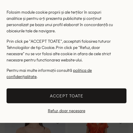
Folosim module cookie proprii și ale terților în scopuri
analitice și pentru a-ți prezenta publicitate și conținut
personalizat pe baza unui profil elaborat în concordanță cu
obiceiurile tale de navigare.
Prin click pe "ACCEPT TOATE", acceptati folosirea tuturor
Tehnologiilor de tip Cookie. Prin click pe "Refuz, doar
necesare" nu se vor folosi alte cookie in afara de cele strict
necesare pentru functionarea website-ului.
Pentru mai multe informații consultă
politica de
Bluza Zara, portocaliu
Bluza Bershka, portocaliu
confidențialitate
.
49.00 lei
58.00 lei
RRP: 89.00 lei
RRP: 129.00 lei
ACCEPT TOATE
S
M
L
M
Refuz, doar necesare
- 42%