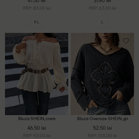
41.50 lei
31.90 lei
RRP: 83.00 lei
RRP: 63.00 lei
XL
L
Bluza SHEIN, crem
Bluza Oversize SHEIN, gri
inchis
46.50 lei
52.50 lei
RRP: 93.00 lei
RRP: 105.00 lei