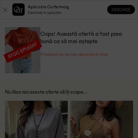
Aplicația Outletmag
DESCHIDE
0
0
Deschide în aplicație
Oops! Această ofertă a fost prea
bună ca să mai aștepte
STOC EPUIZAT
Produsul nu se mai găsește în stoc
Nu lăsa nici aceste oferte să îți scape...