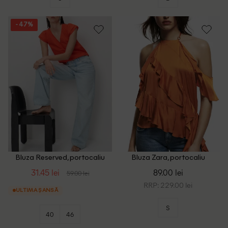
- 47%
Bluza Reserved, portocaliu
Bluza Zara, portocaliu
31.45 lei
89.00 lei
59.00 lei
RRP: 229.00 lei
ULTIMA ȘANSĂ
S
40
46