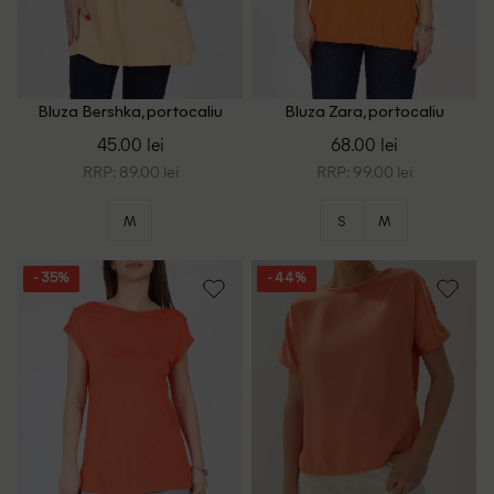
Bluza Bershka, portocaliu
Bluza Zara, portocaliu
45.00 lei
68.00 lei
RRP: 89.00 lei
RRP: 99.00 lei
M
S
M
- 35%
- 44%