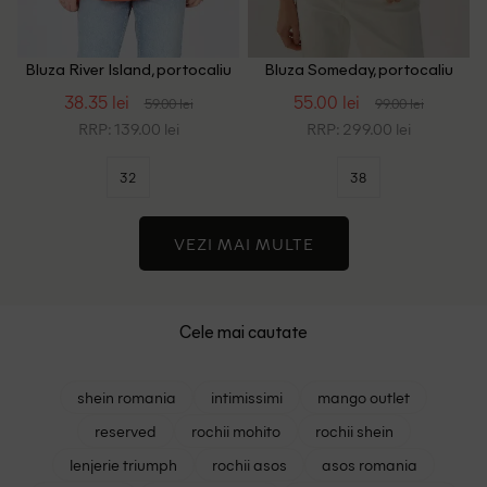
Bluza River Island, portocaliu
Bluza Someday, portocaliu
38.35 lei
55.00 lei
59.00 lei
99.00 lei
RRP: 139.00 lei
RRP: 299.00 lei
32
38
VEZI MAI MULTE
Cele mai cautate
shein romania
intimissimi
mango outlet
reserved
rochii mohito
rochii shein
lenjerie triumph
rochii asos
asos romania