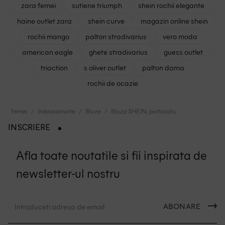
zara femei
sutiene triumph
shein rochii elegante
haine outlet zara
shein curve
magazin online shein
rochii mango
palton stradivarius
vero moda
american eagle
ghete stradivarius
guess outlet
triaction
s oliver outlet
palton dama
rochii de ocazie
Femei
Imbracaminte
Bluze
Bluza SHEIN, portocaliu
INSCRIERE
Afla toate noutatile si fii inspirata de
newsletter-ul nostru
ABONARE