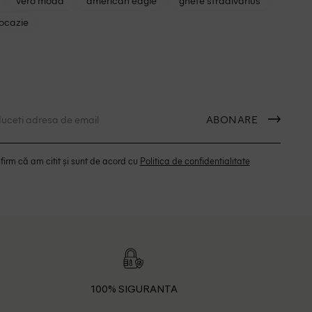
vero moda
american eagle
ghete stradivarius
 ocazie
ABONARE
irm că am citit și sunt de acord cu
Politica de confidentialitate
100% SIGURANTA