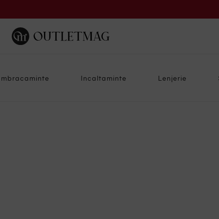
Imbracaminte
Incaltaminte
Lenjerie