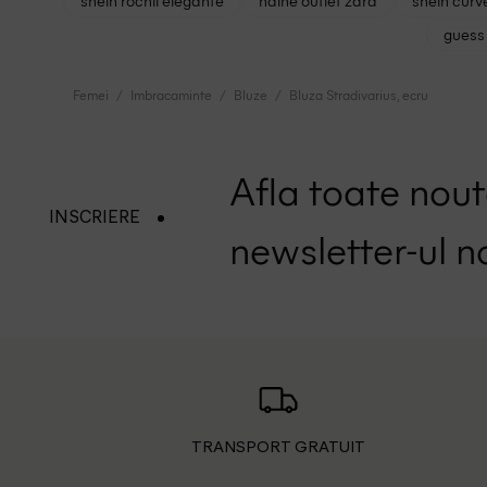
shein rochii elegante
haine outlet zara
shein curv
guess 
Femei
Imbracaminte
Bluze
Bluza Stradivarius, ecru
Afla toate nouta
INSCRIERE
newsletter-ul n
TRANSPORT GRATUIT