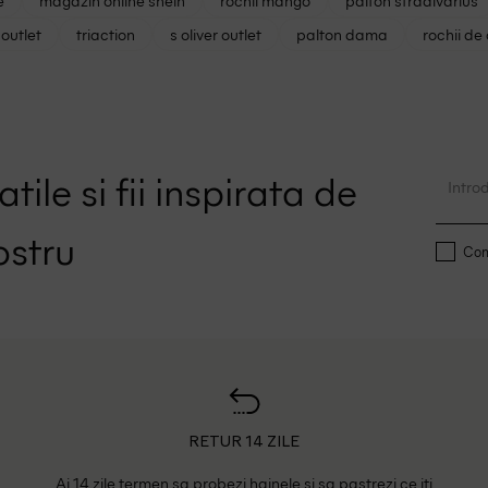
e
magazin online shein
rochii mango
palton stradivarius
outlet
triaction
s oliver outlet
palton dama
rochii de
tile si fii inspirata de
ostru
Conf
RETUR 14 ZILE
Ai 14 zile termen sa probezi hainele si sa pastrezi ce iti