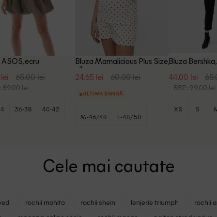
 ASOS, ecru
Bluza Mamalicious Plus Size,
Bluza Bershka,
alb
lei
65.00 lei
24.65 lei
60.00 lei
44.00 lei
65.
 89.00 lei
RRP: 99.00 lei
ULTIMA ȘANSĂ
34
36-38
40-42
XS
S
M-46/48
L-48/50
Cele mai cautate
ved
rochii mohito
rochii shein
lenjerie triumph
rochii 