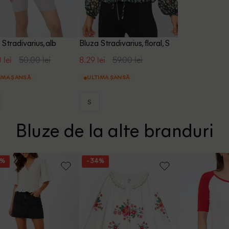
 Stradivarius, alb
Bluza Stradivarius, floral, S
 lei
50.00 lei
8.29 lei
59.00 lei
IMA ȘANSĂ
ULTIMA ȘANSĂ
S
Bluze de la alte branduri
5%
- 34%