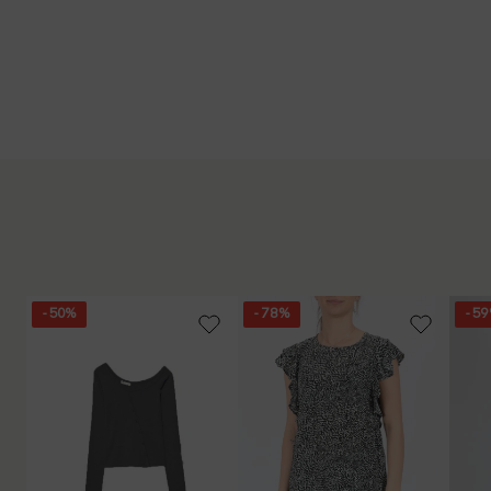
- 50%
- 78%
- 5