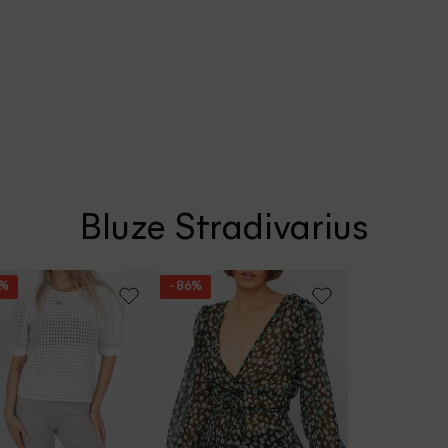
Bluze Stradivarius
9%
- 86%