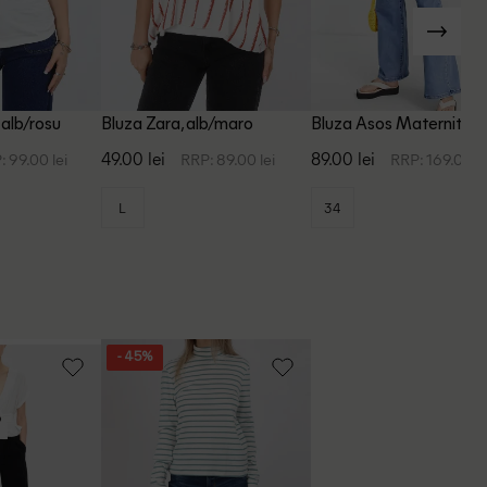
 alb/rosu
Bluza Zara, alb/maro
Bluza Asos Maternity, a
49.00 lei
89.00 lei
: 99.00 lei
RRP: 89.00 lei
RRP: 169.00 le
L
34
- 45%