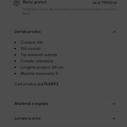
de la 199.00 lei
Retur gratuit
Ai termen 14 zile de la primirea comenzii sa probezi si sa faci
retur.
Detalii produs
Culoare: Alb
Stil: casual
Tip material: subtire
Croiala: standard
Lungime produs: 34 cm
Marime masurata: S
Cod produs:
pa744893
Material si ingrijire
Poliester: 94%; Elastan: 6%
Livrare si retur
Spalare usoara la 30