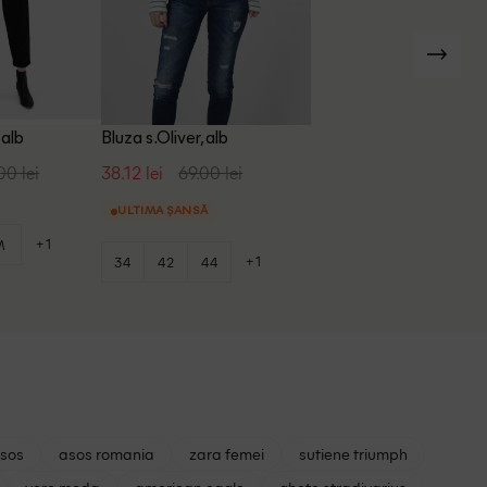
 alb
Bluza s.Oliver, alb
00 lei
38.12 lei
69.00 lei
ULTIMA ȘANSĂ
+1
M
+1
34
42
44
asos
asos romania
zara femei
sutiene triumph