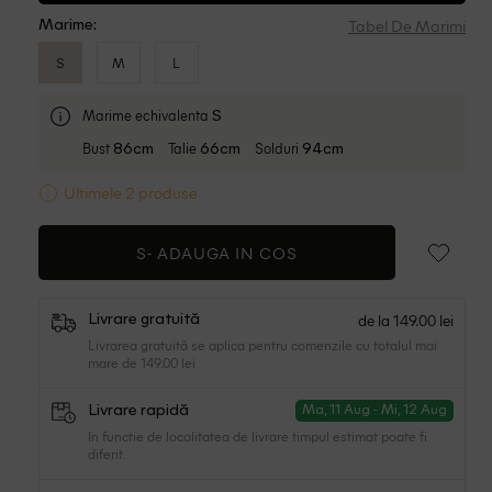
Tabel De Marimi
Marime:
S
M
L
Marime echivalenta
S
Bust
Talie
Solduri
86cm
66cm
94cm
Ultimele 2 produse
S-
ADAUGA IN COS
de la 149.00 lei
Livrare gratuită
Livrarea gratuită se aplica pentru comenzile cu totalul mai
mare de 149.00 lei
Livrare rapidă
Ma, 11 Aug - Mi, 12 Aug
In functie de localitatea de livrare timpul estimat poate fi
diferit.