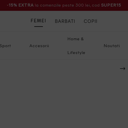
la comenzile peste 300 lei, cod
-15% EXTRA
SUPER15
BARBATI
COPII
FEMEI
Home &
Sport
Accesorii
Noutati
Lifestyle