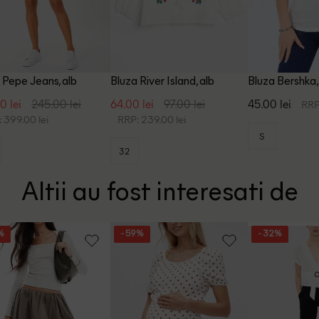
 Pepe Jeans, alb
Bluza River Island, alb
Bluza Bershka,
0 lei
245.00 lei
64.00 lei
97.00 lei
45.00 lei
RRP
 399.00 lei
RRP: 239.00 lei
S
32
Altii au fost interesati de
%
- 59%
- 32%