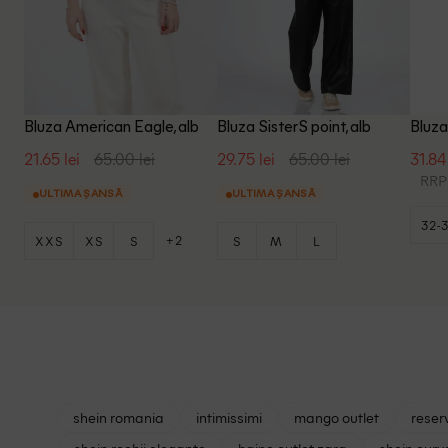
Bluza American Eagle, alb
Bluza SisterS point, alb
Bluza
21.65 lei
65.00 lei
29.75 lei
65.00 lei
31.84 
RRP:
ULTIMA ȘANSĂ
ULTIMA ȘANSĂ
32-
+2
XXS
XS
S
S
M
L
shein romania
intimissimi
mango outlet
reser