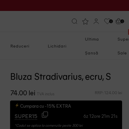
0
0
Ultima
Supe
Reduceri
Lichidari
Șansă
Sale
Bluza Stradivarius, ecru, S
RRP: 124.00 lei
74.00 lei
TVA inclus
Cumpara cu -15% EXTRA
6z 12ore 21m 20s
SUPER15
*Codul se aplica la comenzile peste 300 lei