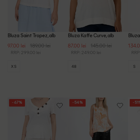
Bluza Saint Tropez, alb
Bluza Kaffe Curve, alb
Bluza
97.00 lei
189.00 lei
87.00 lei
145.00 lei
134.0
RRP: 299.00 lei
RRP: 249.00 lei
RRP:
XS
48
S
- 67%
- 54%
- 51