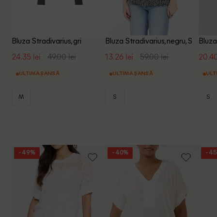
Bluza Stradivarius, gri
Bluza Stradivarius, negru, S
Bluza
24.35 lei
49.00 lei
13.26 lei
59.00 lei
20.40
ULTIMA ȘANSĂ
ULTIMA ȘANSĂ
ULT
M
S
S
- 49%
- 40%
- 4