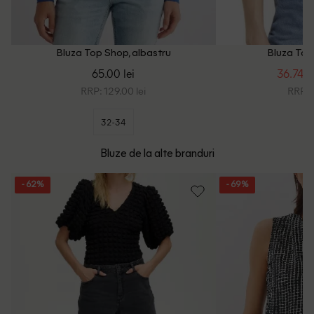
Bluza Top Shop, albastru
Bluza Top
65.00 lei
36.74 le
RRP: 129.00 lei
RRP: 9
32-34
Bluze de la alte branduri
- 62%
- 69%