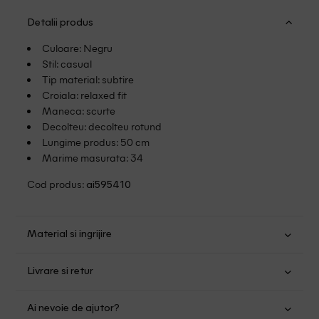
Detalii produs
Culoare: Negru
Stil: casual
Tip material: subtire
Croiala: relaxed fit
Maneca: scurte
Decolteu: decolteu rotund
Lungime produs: 50 cm
Marime masurata: 34
Cod produs:
ai595410
Material si ingrijire
Viscoza: 84%; In: 16%
Livrare si retur
Spalare usoara la 30
Transport Gratuit pentru orice comanda cu o valoare mai
Nu folositi inalbitor
Ai nevoie de ajutor?
mare de 149.00 lei.
Uscare normala, prin centrifugare