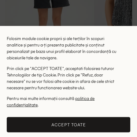
Folosim module cookie proprii și ale terților în scopuri
analitice și pentru a-ți prezenta publicitate și conținut
personalizat pe baza unui profil elaborat în concordanță cu
obiceiurile tale de navigare.
Bluza Gestuz, negru
Bluza Somed
97.00 lei
58.00 le
255.00 lei
Prin click pe "ACCEPT TOATE", acceptati folosirea tuturor
RRP: 605.00 lei
RRP: 3
Tehnologiilor de tip Cookie. Prin click pe "Refuz, doar
necesare" nu se vor folosi alte cookie in afara de cele strict
necesare pentru functionarea website-ului.
XS-S
M-L
38
Pentru mai multe informații consultă
politica de
Altii au fost interesati de
confidențialitate
.
- 75%
- 57%
ACCEPT TOATE