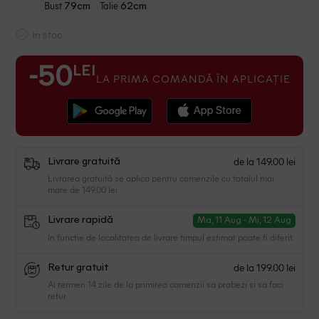
Bust
Talie
79cm
62cm
In stoc
LEI
-50
LA PRIMA COMANDĂ ÎN APLICAȚIE
de la 149.00 lei
Livrare gratuită
Livrarea gratuită se aplica pentru comenzile cu totalul mai
mare de 149.00 lei
Livrare rapidă
Ma, 11 Aug - Mi, 12 Aug
In functie de localitatea de livrare timpul estimat poate fi diferit.
de la 199.00 lei
Retur gratuit
Ai termen 14 zile de la primirea comenzii sa probezi si sa faci
retur.