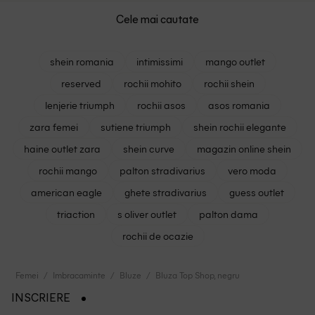
Cele mai cautate
shein romania
intimissimi
mango outlet
reserved
rochii mohito
rochii shein
lenjerie triumph
rochii asos
asos romania
zara femei
sutiene triumph
shein rochii elegante
haine outlet zara
shein curve
magazin online shein
rochii mango
palton stradivarius
vero moda
american eagle
ghete stradivarius
guess outlet
triaction
s oliver outlet
palton dama
rochii de ocazie
Femei
Imbracaminte
Bluze
Bluza Top Shop, negru
INSCRIERE