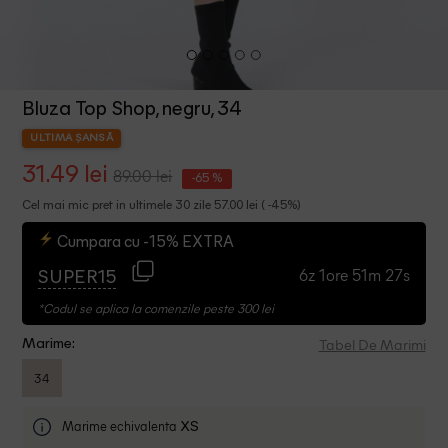
Bluza Top Shop, negru, 34
ULTIMA ȘANSĂ
31.49 lei
89.00 lei
-65 %
Cel mai mic pret in ultimele 30 zile 57.00 lei ( -45%)
Cumpara cu -15% EXTRA
6z 1ore 51m 27s
SUPER15
*Codul se aplica la comenzile peste 300 lei
Tabel De Marimi
Marime:
34
Marime echivalenta
XS