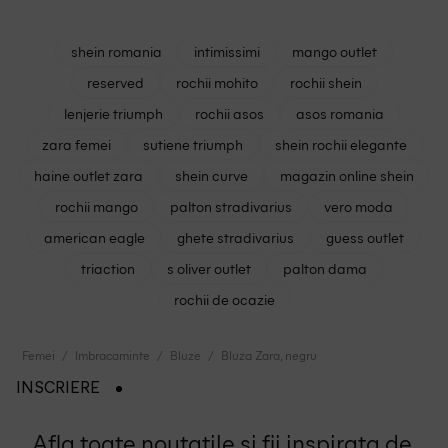
shein romania
intimissimi
mango outlet
reserved
rochii mohito
rochii shein
lenjerie triumph
rochii asos
asos romania
zara femei
sutiene triumph
shein rochii elegante
haine outlet zara
shein curve
magazin online shein
rochii mango
palton stradivarius
vero moda
american eagle
ghete stradivarius
guess outlet
triaction
s oliver outlet
palton dama
rochii de ocazie
Femei
Imbracaminte
Bluze
Bluza Zara, negru
INSCRIERE
Afla toate noutatile si fii inspirata de