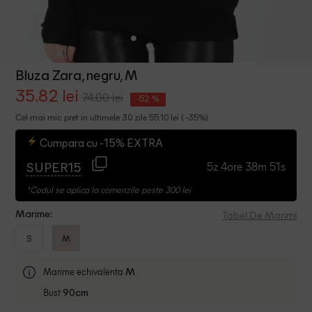
Bluza Zara, negru, M
35.82 lei
74.00 lei
-52 %
Cel mai mic pret in ultimele 30 zile 55.10 lei ( -35%)
Cumpara cu -15% EXTRA
5z 4ore 38m 50s
SUPER15
*Codul se aplica la comenzile peste 300 lei
Tabel De Marimi
Marime:
S
M
Marime echivalenta
M
Bust
90cm