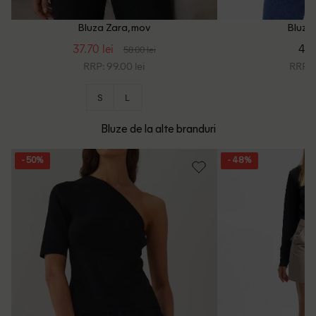
Bluza Zara, mov
Bluza 
37.70 lei
45.
58.00 lei
RRP: 99.00 lei
RRP: 8
S
L
Bluze de la alte branduri
- 50%
- 48%