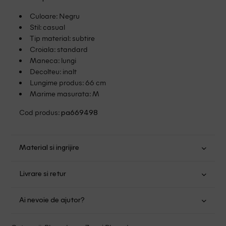
Culoare: Negru
Stil: casual
Tip material: subtire
Croiala: standard
Maneca: lungi
Decolteu: inalt
Lungime produs: 66 cm
Marime masurata: M
Cod produs:
pa669498
Material si ingrijire
Modal: 39%; Poliester: 30%; Acrilic: 21%; Lana: 10%
Livrare si retur
Spalare usoara la 30
Transport Gratuit pentru orice comanda cu o valoare mai
Nu folositi inalbitor
Ai nevoie de ajutor?
mare de 149.00 lei.
Nu uscati in uscator
Se pot calca
Suntem aici pentru a te ajuta:
Politica livrare