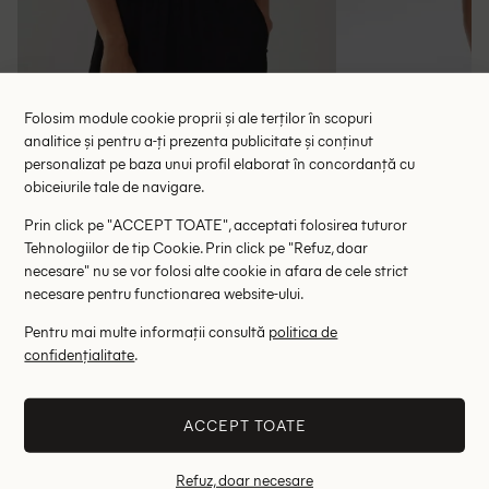
Folosim module cookie proprii și ale terților în scopuri
analitice și pentru a-ți prezenta publicitate și conținut
personalizat pe baza unui profil elaborat în concordanță cu
Bluza Someday, negru
Bluza Ge
obiceiurile tale de navigare.
64.00 lei
127.00 le
127.00 lei
Prin click pe "ACCEPT TOATE", acceptati folosirea tuturor
RRP: 399.00 lei
RRP: 6
Tehnologiilor de tip Cookie. Prin click pe "Refuz, doar
necesare" nu se vor folosi alte cookie in afara de cele strict
40
42
necesare pentru functionarea website-ului.
Altii au fost interesati de
Pentru mai multe informații consultă
politica de
confidențialitate
.
- 35%
- 58%
ACCEPT TOATE
Refuz, doar necesare