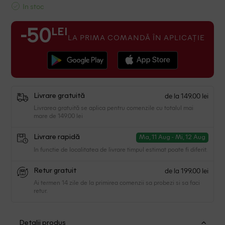
In stoc
LEI
-50
LA PRIMA COMANDĂ ÎN APLICAȚIE
de la 149.00 lei
Livrare gratuită
Livrarea gratuită se aplica pentru comenzile cu totalul mai
mare de 149.00 lei
Livrare rapidă
Ma, 11 Aug - Mi, 12 Aug
In functie de localitatea de livrare timpul estimat poate fi diferit.
de la 199.00 lei
Retur gratuit
Ai termen 14 zile de la primirea comenzii sa probezi si sa faci
retur.
Detalii produs