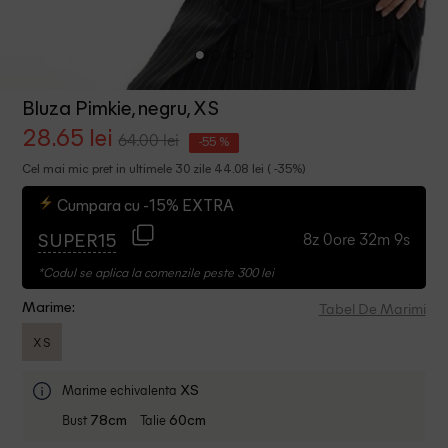
Bluza Pimkie, negru, XS
28.65 lei
64.00 lei
-55 %
Cel mai mic pret in ultimele 30 zile 44.08 lei ( -35%)
Cumpara cu -15% EXTRA
8z 0ore 32m 8s
SUPER15
*Codul se aplica la comenzile peste 300 lei
Tabel De Marimi
Marime:
XS
Marime echivalenta
XS
Bust
Talie
78cm
60cm