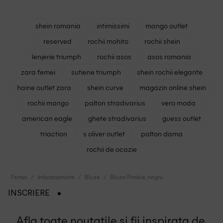
shein romania
intimissimi
mango outlet
reserved
rochii mohito
rochii shein
lenjerie triumph
rochii asos
asos romania
zara femei
sutiene triumph
shein rochii elegante
haine outlet zara
shein curve
magazin online shein
rochii mango
palton stradivarius
vero moda
american eagle
ghete stradivarius
guess outlet
triaction
s oliver outlet
palton dama
rochii de ocazie
Femei
Imbracaminte
Bluze
Bluza Pimkie, negru
INSCRIERE
Afla toate noutatile si fii inspirata de