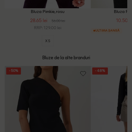
Bluza Pimkie, rosu
Bluza Pim
28.65 lei
10.50 le
56.00 lei
RRP: 129.00 lei
ULTIMA ȘANSĂ
XS
Bluze de la alte branduri
- 50%
- 48%