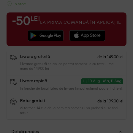
In stoc
LEI
-50
LA PRIMA COMANDĂ ÎN APLICAȚIE
de la 149.00 lei
Livrare gratuită
Livrarea gratuită se aplica pentru comenzile cu totalul mai
mare de 149.00 lei
Livrare rapidă
Lu, 10 Aug - Ma, 11 Aug
In functie de localitatea de livrare timpul estimat poate fi diferit.
de la 199.00 lei
Retur gratuit
Ai termen 14 zile de la primirea comenzii sa probezi si sa faci
retur.
Detalii produs