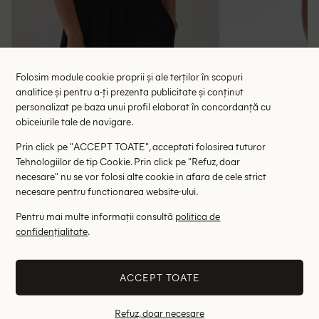
Folosim module cookie proprii și ale terților în scopuri
analitice și pentru a-ți prezenta publicitate și conținut
personalizat pe baza unui profil elaborat în concordanță cu
Bluza Someday, negru
Bluza Ge
obiceiurile tale de navigare.
64.00 lei
127.00 le
127.00 lei
Prin click pe "ACCEPT TOATE", acceptati folosirea tuturor
RRP: 399.00 lei
RRP: 6
Tehnologiilor de tip Cookie. Prin click pe "Refuz, doar
necesare" nu se vor folosi alte cookie in afara de cele strict
40
42
necesare pentru functionarea website-ului.
Pentru mai multe informații consultă
politica de
Altii au fost interesati de
confidențialitate
.
- 52%
- 40%
ACCEPT TOATE
Refuz, doar necesare