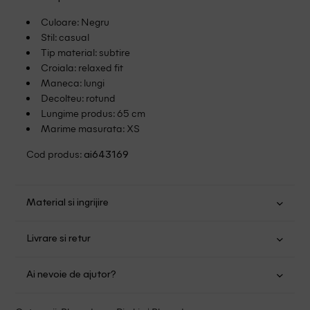
Culoare: Negru
Stil: casual
Tip material: subtire
Croiala: relaxed fit
Maneca: lungi
Decolteu: rotund
Lungime produs: 65 cm
Marime masurata: XS
Cod produs:
ai643169
Material si ingrijire
Acrilic: 49%; Poliamida: 35%; Lana: 16%
Livrare si retur
Spalare usoara la 30
Transport Gratuit pentru orice comanda cu o valoare mai
Nu folositi inalbitor
Ai nevoie de ajutor?
mare de 149.00 lei.
Nu uscati in uscator
Se pot calca
Suntem aici pentru a te ajuta:
Politica livrare