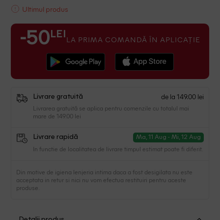
Ultimul produs
LEI
-50
LA PRIMA COMANDĂ ÎN APLICAȚIE
de la 149.00 lei
Livrare gratuită
Livrarea gratuită se aplica pentru comenzile cu totalul mai
mare de 149.00 lei
Livrare rapidă
Ma, 11 Aug - Mi, 12 Aug
In functie de localitatea de livrare timpul estimat poate fi diferit.
Din motive de igiena lenjeria intima daca a fost desigilata nu este
acceptata in retur si nici nu vom efectua restituiri pentru aceste
produse.
Detalii produs