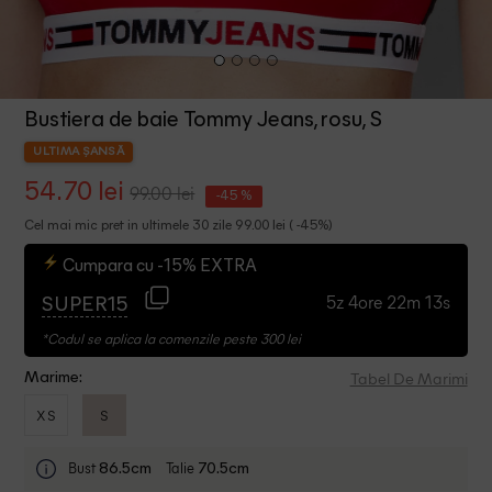
Bustiera de baie Tommy Jeans, rosu, S
ULTIMA ȘANSĂ
54.70 lei
99.00 lei
-45 %
Cel mai mic pret in ultimele 30 zile 99.00 lei ( -45%)
Cumpara cu -15% EXTRA
5z 4ore 22m 13s
SUPER15
*Codul se aplica la comenzile peste 300 lei
Tabel De Marimi
Marime:
XS
S
Bust
Talie
86.5cm
70.5cm