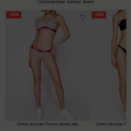
Costume baie Tommy Jeans
Email: [
contact@outletmag.ro
]
Intrebari frecvente
- 45%
- 50%
Chilot de baie Tommy Jeans, alb
Chilot de baie To
in