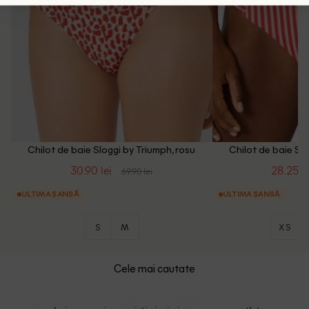
Chilot de baie Sloggi by Triumph, rosu
Chilot de baie Slo
30.90 lei
28.25 le
69.90 lei
ULTIMA ȘANSĂ
ULTIMA ȘANSĂ
S
M
XS
Cele mai cautate