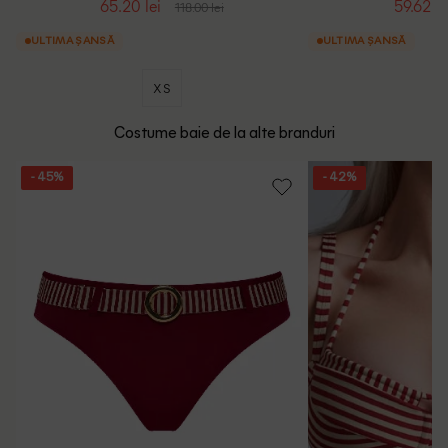
65.20 lei
59.62 le
118.00 lei
ULTIMA ȘANSĂ
ULTIMA ȘANSĂ
XS
Costume baie de la alte branduri
- 45%
- 42%