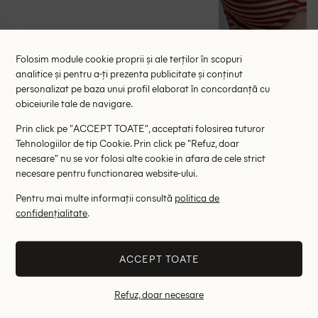
Folosim module cookie proprii și ale terților în scopuri
analitice și pentru a-ți prezenta publicitate și conținut
Chilot de baie Marlies Dekkers, visiniu
Sutien de baie Marl
personalizat pe baza unui profil elaborat în concordanță cu
88.00 lei
168.00 le
159.00 lei
obiceiurile tale de navigare.
RRP: 299.00 lei
RRP: 5
Prin click pe "ACCEPT TOATE", acceptati folosirea tuturor
Tehnologiilor de tip Cookie. Prin click pe "Refuz, doar
S
necesare" nu se vor folosi alte cookie in afara de cele strict
necesare pentru functionarea website-ului.
Altii au fost interesati de
Pentru mai multe informații consultă
politica de
- 56%
- 56%
confidențialitate
.
ACCEPT TOATE
Refuz, doar necesare