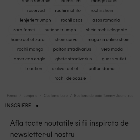
shein romania
intimissimi
mango outlet
reserved
rochii mohito
rochii shein
lenjerie triumph
rochii asos
asos romania
zara femei
sutiene triumph
shein rochii elegante
haine outlet zara
shein curve
magazin online shein
rochii mango
palton stradivarius
vero moda
american eagle
ghete stradivarius
guess outlet
triaction
s oliver outlet
palton dama
rochii de ocazie
Femei
Lenjerie
Costume baie
Bustiera de baie Tommy Jeans, rosu
INSCRIERE
Afla toate noutatile si fii inspirata de
newsletter-ul nostru