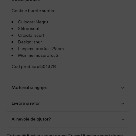
Contine burete subtire.
Culoare: Negru
Stil: casual
Croiala: scurt
Design: snur
Lungime produs: 29 cm
Marime masurata: S
Cod produs:
pl501378
Material si ingrijire
Poliester: 75%; Elastan: 25%
Livrare si retur
Spalare usoara la 30
Transport Gratuit pentru orice comanda cu o valoare mai
Nu folositi inalbitor
Ai nevoie de ajutor?
mare de 149.00 lei.
Uscare normala, prin centrifugare
Se pot calca
Suntem aici pentru a te ajuta:
Politica livrare
Categorii:
Bustiere sport dama Guess
|
Bustiere sport dama