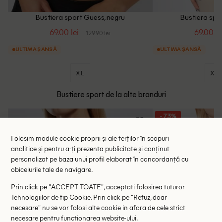
Bustiera sport Guess, negru
Bustiera spo
69.00 lei
69.00 le
129.90 lei
ULTIMA ȘANSĂ
ULTIMA ȘANSĂ
XL
XS
Bustiere sport de la alte branduri
- 73%
Folosim module cookie proprii și ale terților în scopuri
analitice și pentru a-ți prezenta publicitate și conținut
personalizat pe baza unui profil elaborat în concordanță cu
obiceiurile tale de navigare.
Prin click pe "ACCEPT TOATE", acceptati folosirea tuturor
Tehnologiilor de tip Cookie. Prin click pe "Refuz, doar
necesare" nu se vor folosi alte cookie in afara de cele strict
necesare pentru functionarea website-ului.