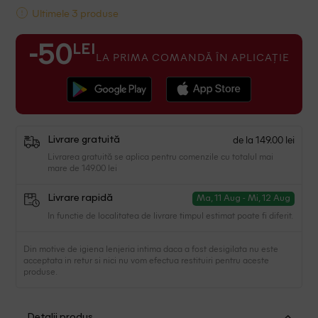
Ultimele 3 produse
LEI
-50
LA PRIMA COMANDĂ ÎN APLICAȚIE
de la 149.00 lei
Livrare gratuită
Livrarea gratuită se aplica pentru comenzile cu totalul mai
mare de 149.00 lei
Livrare rapidă
Ma, 11 Aug - Mi, 12 Aug
In functie de localitatea de livrare timpul estimat poate fi diferit.
Din motive de igiena lenjeria intima daca a fost desigilata nu este
acceptata in retur si nici nu vom efectua restituiri pentru aceste
produse.
Detalii produs