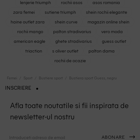
lenjerie triumph
rochii asos
asos romania
zara femei
sutiene triumph
shein rochii elegante
haine outlet zara
shein curve
magazin online shein
rochii mango
palton stradivarius
vero moda
american eagle
ghete stradivarius
guess outlet
triaction
s oliver outlet
palton dama
rochii de ocazie
Femei
Sport
Bustiere sport
Bustiera sport Guess, negru
INSCRIERE
Afla toate noutatile si fii inspirata de
newsletter-ul nostru
ABONARE