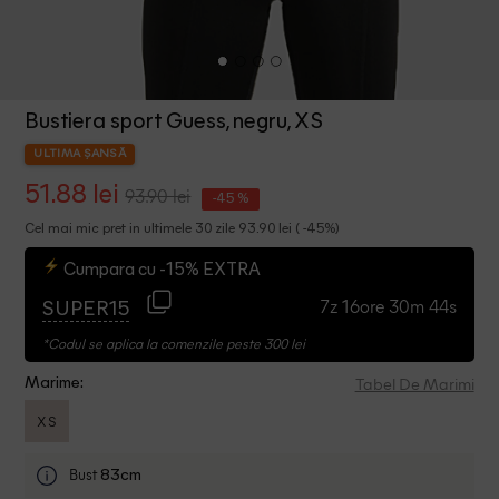
Bustiera sport Guess, negru, XS
ULTIMA ȘANSĂ
51.88 lei
93.90 lei
-45 %
Cel mai mic pret in ultimele 30 zile 93.90 lei ( -45%)
Cumpara cu -15% EXTRA
7z 16ore 30m 43s
SUPER15
*Codul se aplica la comenzile peste 300 lei
Tabel De Marimi
Marime:
XS
Bust
83cm