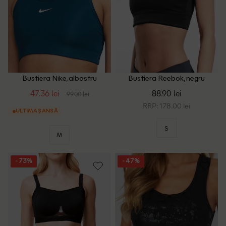
Bustiera Nike, albastru
Bustiera Reebok, negru
47.36 lei
88.90 lei
99.00 lei
RRP: 178.00 lei
ULTIMA ȘANSĂ
S
M
- 73%
- 47%