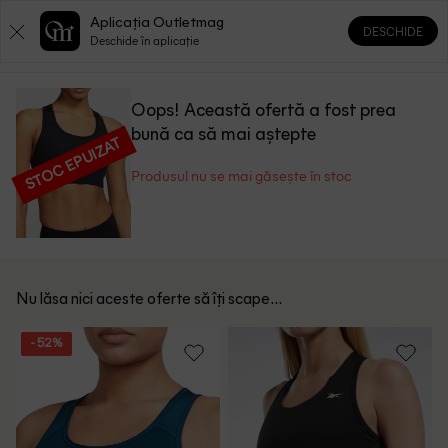
Aplicația Outletmag
DESCHIDE
0
0
Deschide în aplicație
Oops! Această ofertă a fost prea
bună ca să mai aștepte
STOC EPUIZAT
Produsul nu se mai găsește în stoc
Nu lăsa nici aceste oferte să îți scape...
- 52%