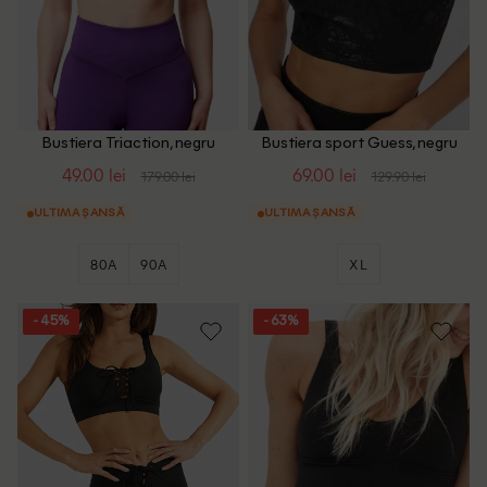
Bustiera Triaction, negru
Bustiera sport Guess, negru
49.00 lei
69.00 lei
179.00 lei
129.90 lei
ULTIMA ȘANSĂ
ULTIMA ȘANSĂ
80A
90A
XL
- 45%
- 63%