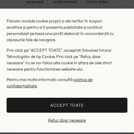
reserved
rochii mohito
rochii shein
lenjerie triumph
rochii asos
asos romania
zara femei
sutiene triumph
shein rochii elegante
Folosim module cookie proprii și ale terților în scopuri
analitice și pentru a-ți prezenta publicitate și conținut
haine outlet zara
shein curve
magazin online shein
personalizat pe baza unui profil elaborat în concordanță cu
rochii mango
palton stradivarius
vero moda
obiceiurile tale de navigare.
american eagle
ghete stradivarius
guess outlet
Prin click pe "ACCEPT TOATE", acceptati folosirea tuturor
Tehnologiilor de tip Cookie. Prin click pe "Refuz, doar
triaction
s oliver outlet
palton dama
necesare" nu se vor folosi alte cookie in afara de cele strict
rochii de ocazie
necesare pentru functionarea website-ului.
Pentru mai multe informații consultă
politica de
Femei
Sport
Bustiere sport
Bustiera Nike, negru
confidențialitate
.
INSCRIERE
ACCEPT TOATE
Afla toate noutatile si fii inspirata de
newsletter-ul nostru
Refuz, doar necesare