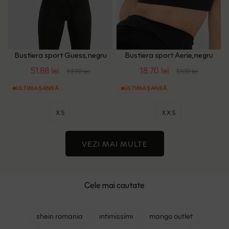
Bustiera sport Guess, negru
Bustiera sport Aerie, negru
51.88 lei
18.70 lei
93.90 lei
51.00 lei
ULTIMA ȘANSĂ
ULTIMA ȘANSĂ
XS
XXS
VEZI MAI MULTE
Cele mai cautate
shein romania
intimissimi
mango outlet