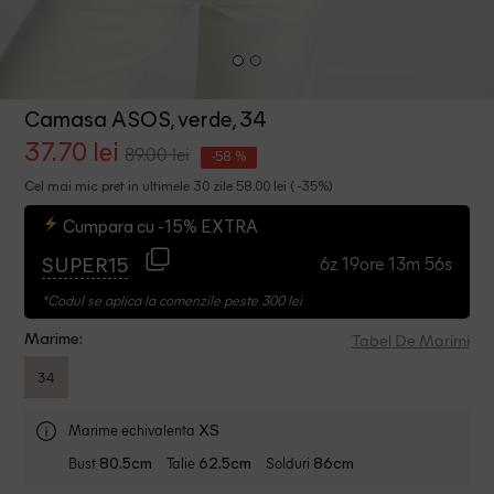
Camasa ASOS, verde, 34
37.70 lei
89.00 lei
-58 %
Cel mai mic pret in ultimele 30 zile 58.00 lei ( -35%)
Cumpara cu -15% EXTRA
6z 19ore 13m 55s
SUPER15
*Codul se aplica la comenzile peste 300 lei
Tabel De Marimi
Marime:
34
Marime echivalenta
XS
Bust
Talie
Solduri
80.5cm
62.5cm
86cm