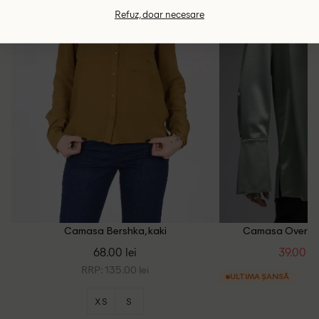
Refuz, doar necesare
Camasa Bershka, kaki
Camasa Oversiz
68.00 lei
39.00 le
RRP: 135.00 lei
ULTIMA ȘANSĂ
XS
S