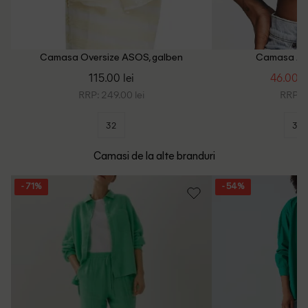
Camasa Oversize ASOS, galben
Camasa ASO
115.00 lei
46.00 le
RRP: 249.00 lei
RRP: 1
32
36
Camasi de la alte branduri
- 71%
- 54%