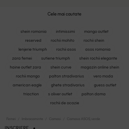
Cele mai cautate
shein romania
intimissimi
mango outlet
reserved
rochii mohito
rochii shein
lenjerie triumph
rochii asos
asos romania
zara femei
sutiene triumph
shein rochii elegante
haine outlet zara
shein curve
magazin online shein
rochii mango
palton stradivarius
vero moda
american eagle
ghete stradivarius
guess outlet
triaction
s oliver outlet
palton dama
rochii de ocazie
Femei
Imbracaminte
Camasi
Camasa ASOS, verde
INSCRIERE