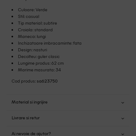
Culoare: Verde
Stil: casual
Tip material: subtire
Croiala: standard
Maneca: lungi
Inchizatoare imbracaminte: fata
Design: nasturi
Decolteu: guler clasic
Lungime produs: 62 cm
Marime masurata: 34
Cod produs:
sa623750
Material si ingrijire
Poliester: 100%
Livrare si retur
Spalare usoara la 30
Transport Gratuit pentru orice comanda cu o valoare mai
Nu folositi inalbitor
Ai nevoie de ajutor?
mare de 149.00 lei.