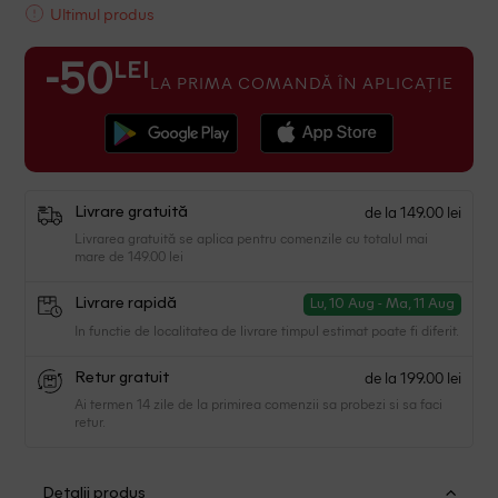
Ultimul produs
LEI
-50
LA PRIMA COMANDĂ ÎN APLICAȚIE
de la 149.00 lei
Livrare gratuită
Livrarea gratuită se aplica pentru comenzile cu totalul mai
mare de 149.00 lei
Livrare rapidă
Lu, 10 Aug - Ma, 11 Aug
In functie de localitatea de livrare timpul estimat poate fi diferit.
de la 199.00 lei
Retur gratuit
Ai termen 14 zile de la primirea comenzii sa probezi si sa faci
retur.
Detalii produs