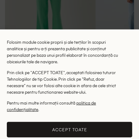
Folosim module cookie proprii și ale terților în scopuri
analitice și pentru a-ți prezenta publicitate și conținut
personalizat pe baza unui profil elaborat în concordanță cu
obiceiurile tale de navigare.
Camasa Someday, verde
Camasa O
97.00 lei
87.00 le
335.00 lei
Prin click pe "ACCEPT TOATE", acceptati folosirea tuturor
RRP: 599.00 lei
RRP: 3
Tehnologiilor de tip Cookie. Prin click pe "Refuz, doar
necesare" nu se vor folosi alte cookie in afara de cele strict
M
36
necesare pentru functionarea website-ului.
Pentru mai multe informații consultă
politica de
confidențialitate
.
Altii au fost interesati de
- 69%
ACCEPT TOATE