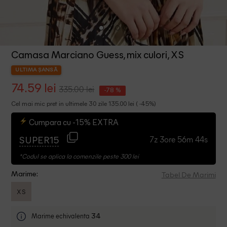
Camasa Marciano Guess, mix culori, XS
ULTIMA ȘANSĂ
74.59 lei
335.00 lei
-78 %
Cel mai mic pret in ultimele 30 zile 135.00 lei ( -45%)
Cumpara cu -15% EXTRA
7z 3ore 56m 43s
SUPER15
*Codul se aplica la comenzile peste 300 lei
Tabel De Marimi
Marime:
XS
Marime echivalenta
34