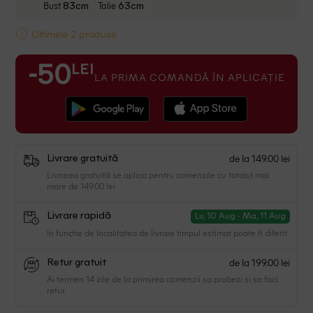
Bust
Talie
83cm
63cm
Ultimele 2 produse
LEI
-50
LA PRIMA COMANDĂ ÎN APLICAȚIE
de la 149.00 lei
Livrare gratuită
Livrarea gratuită se aplica pentru comenzile cu totalul mai
mare de 149.00 lei
Livrare rapidă
Lu, 10 Aug - Ma, 11 Aug
In functie de localitatea de livrare timpul estimat poate fi diferit.
de la 199.00 lei
Retur gratuit
Ai termen 14 zile de la primirea comenzii sa probezi si sa faci
retur.