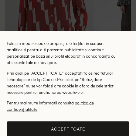
Folosim module cookie proprii și ale terților în scopuri
analitice și pentru a-ți prezenta publicitate și conținut
personalizat pe baza unui profil elaborat în concordanță cu
obiceiurile tale de navigare.
Camasa Someday, mix culori
Camasa Karen By S
Prin click pe "ACCEPT TOATE", acceptati folosirea tuturor
73.00 lei
148.00 le
289.00 lei
Tehnologiilor de tip Cookie. Prin click pe "Refuz, doar
RRP: 519.00 lei
RRP: 6
necesare" nu se vor folosi alte cookie in afara de cele strict
necesare pentru functionarea website-ului.
+1
36
38
40
Pentru mai multe informații consultă
politica de
confidențialitate
.
Altii au fost interesati de
- 70%
- 57%
ACCEPT TOATE