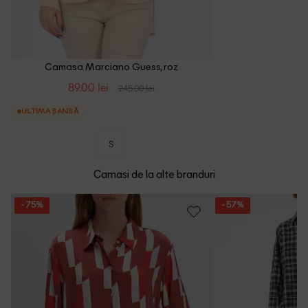
Camasa Marciano Guess, roz
89.00 lei
245.00 lei
ULTIMA ȘANSĂ
S
Camasi de la alte branduri
- 75%
- 57%