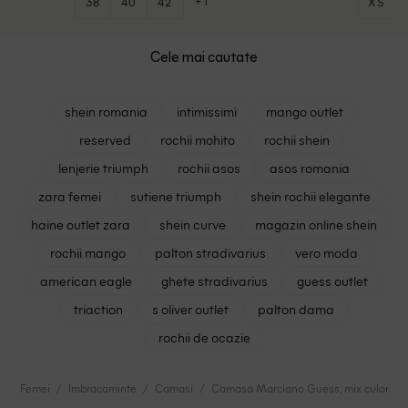
+1
38
40
42
XS
Cele mai cautate
shein romania
intimissimi
mango outlet
reserved
rochii mohito
rochii shein
lenjerie triumph
rochii asos
asos romania
zara femei
sutiene triumph
shein rochii elegante
haine outlet zara
shein curve
magazin online shein
rochii mango
palton stradivarius
vero moda
american eagle
ghete stradivarius
guess outlet
triaction
s oliver outlet
palton dama
rochii de ocazie
Femei
Imbracaminte
Camasi
Camasa Marciano Guess, mix culori