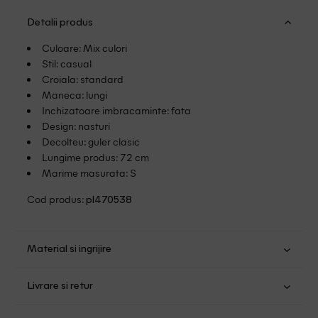
Detalii produs
Culoare: Mix culori
Stil: casual
Croiala: standard
Maneca: lungi
Inchizatoare imbracaminte: fata
Design: nasturi
Decolteu: guler clasic
Lungime produs: 72 cm
Marime masurata: S
Cod produs:
pl470538
Material si ingrijire
Poliester: 100%
Livrare si retur
Spalare usoara la 30
Transport Gratuit pentru orice comanda cu o valoare mai
Nu folositi inalbitor