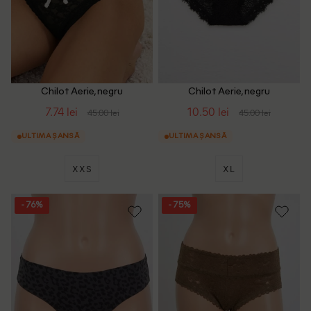
Chilot Aerie, negru
Chilot Aerie, negru
7.74 lei
10.50 lei
45.00 lei
45.00 lei
ULTIMA ȘANSĂ
ULTIMA ȘANSĂ
XXS
XL
- 76%
- 75%