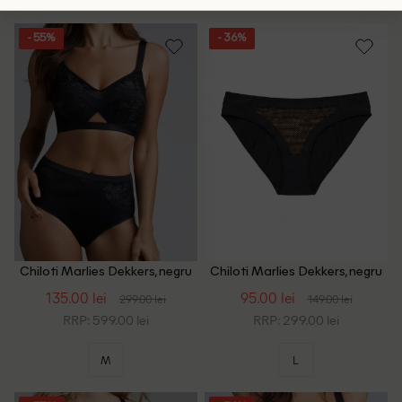
- 55%
- 36%
Chiloti Marlies Dekkers, negru
Chiloti Marlies Dekkers, negru
135.00 lei
95.00 lei
299.00 lei
149.00 lei
RRP: 599.00 lei
RRP: 299.00 lei
M
L