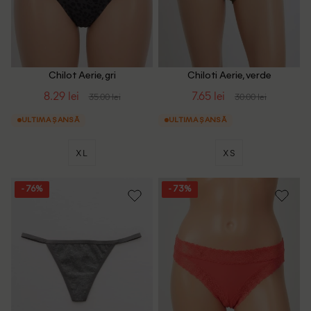
Chilot Aerie, gri
Chiloti Aerie, verde
8.29 lei
7.65 lei
35.00 lei
30.00 lei
ULTIMA ȘANSĂ
ULTIMA ȘANSĂ
XL
XS
- 76%
- 73%