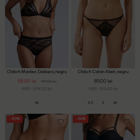
Chiloti Marlies Dekkers, negru
Chiloti Calvin Klein, negru
98.00 lei
89.00 lei
199.00 lei
RRP: 399.00 lei
RRP: 149.00 lei
M
XS
S
M
- 40%
- 56%