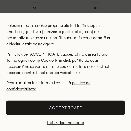
M
XS
- 40%
- 60%
Folosim module cookie proprii și ale terților în scopuri
analitice și pentru a-ți prezenta publicitate și conținut
personalizat pe baza unui profil elaborat în concordanță cu
obiceiurile tale de navigare.
Prin click pe "ACCEPT TOATE", acceptati folosirea tuturor
Tehnologiilor de tip Cookie. Prin click pe "Refuz, doar
necesare" nu se vor folosi alte cookie in afara de cele strict
necesare pentru functionarea website-ului.
Pentru mai multe informații consultă
politica de
confidențialitate
.
Chiloti Marlies Dekkers, negru
Chiloti Marlies Dekkers, negru
89.00 lei
98.00 lei
ACCEPT TOATE
149.00 lei
245.00 lei
RRP: 299.00 lei
RRP: 499.00 lei
Refuz, doar necesare
S
M