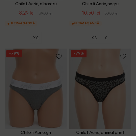
Chilot Aerie, albastru
Chiloti Aerie, negru
8.29 lei
10.50 lei
39.00 lei
50.00 lei
ULTIMA ȘANSĂ
ULTIMA ȘANSĂ
XS
XS
S
- 79%
- 79%
Chiloti Aerie, gri
Chilot Aerie, animal print