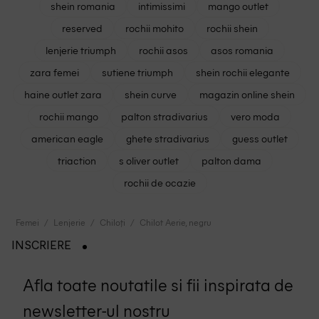
shein romania
intimissimi
mango outlet
reserved
rochii mohito
rochii shein
lenjerie triumph
rochii asos
asos romania
zara femei
sutiene triumph
shein rochii elegante
haine outlet zara
shein curve
magazin online shein
rochii mango
palton stradivarius
vero moda
american eagle
ghete stradivarius
guess outlet
triaction
s oliver outlet
palton dama
rochii de ocazie
Femei
Lenjerie
Chiloți
Chilot Aerie, negru
INSCRIERE
Afla toate noutatile si fii inspirata de
newsletter-ul nostru