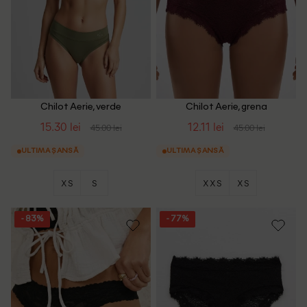
Chilot Aerie, verde
Chilot Aerie, grena
15.30 lei
12.11 lei
45.00 lei
45.00 lei
ULTIMA ȘANSĂ
ULTIMA ȘANSĂ
XS
S
XXS
XS
- 83%
- 77%