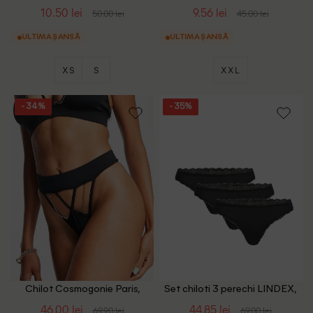
10.50 lei
9.56 lei
50.00 lei
45.00 lei
ULTIMA ȘANSĂ
ULTIMA ȘANSĂ
XS
S
XXL
- 34%
- 35%
Chilot Cosmogonie Paris,
Set chiloti 3 perechi LINDEX,
negru
negru
46.00 lei
44.85 lei
69.90 lei
69.00 lei