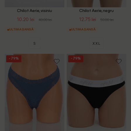
Chilot Aerie, visiniu
Chilot Aerie, negru
10.20 lei
12.75 lei
40.00 lei
50.00 lei
ULTIMA ȘANSĂ
ULTIMA ȘANSĂ
S
XXL
- 79%
- 79%