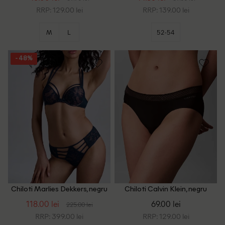
RRP: 129.00 lei
RRP: 139.00 lei
M
L
52-54
- 48%
Chiloti Marlies Dekkers, negru
Chiloti Calvin Klein, negru
118.00 lei
69.00 lei
225.00 lei
RRP: 399.00 lei
RRP: 129.00 lei