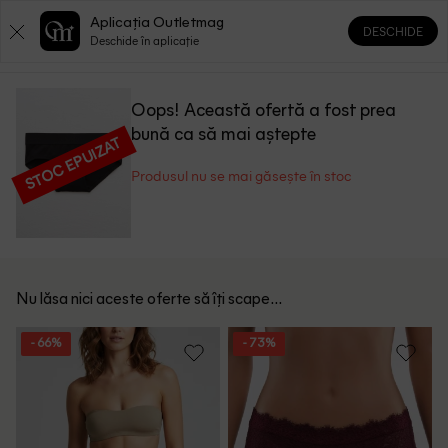
Aplicația Outletmag
DESCHIDE
0
0
Deschide în aplicație
Oops! Această ofertă a fost prea
bună ca să mai aștepte
STOC EPUIZAT
Produsul nu se mai găsește în stoc
Nu lăsa nici aceste oferte să îți scape...
- 66%
- 73%