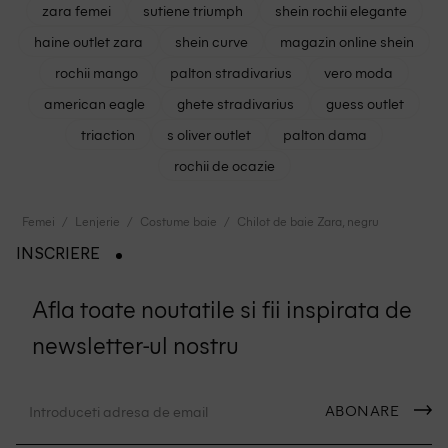
zara femei
sutiene triumph
shein rochii elegante
haine outlet zara
shein curve
magazin online shein
rochii mango
palton stradivarius
vero moda
american eagle
ghete stradivarius
guess outlet
triaction
s oliver outlet
palton dama
rochii de ocazie
Femei
Lenjerie
Costume baie
Chilot de baie Zara, negru
INSCRIERE
Afla toate noutatile si fii inspirata de
newsletter-ul nostru
ABONARE