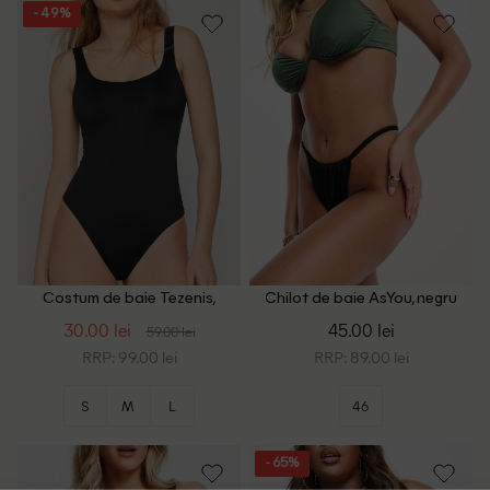
- 49%
Costum de baie Tezenis,
Chilot de baie AsYou, negru
negru
30.00 lei
45.00 lei
59.00 lei
RRP: 99.00 lei
RRP: 89.00 lei
S
M
L
46
- 65%