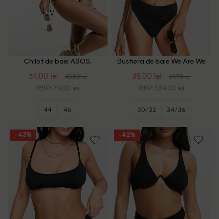
Chilot de baie ASOS,
Bustiera de baie We Are We
alb/negru
Wear, negru
34.00 lei
38.00 lei
48.00 lei
69.90 lei
RRP: 79.00 lei
RRP: 139.00 lei
44
46
30/32
34/36
- 43%
- 42%