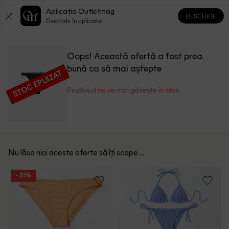
Aplicația Outletmag
DESCHIDE
0
0
Deschide în aplicație
Oops! Această ofertă a fost prea
bună ca să mai aștepte
STOC EPUIZAT
Produsul nu se mai găsește în stoc
Nu lăsa nici aceste oferte să îți scape...
- 31%