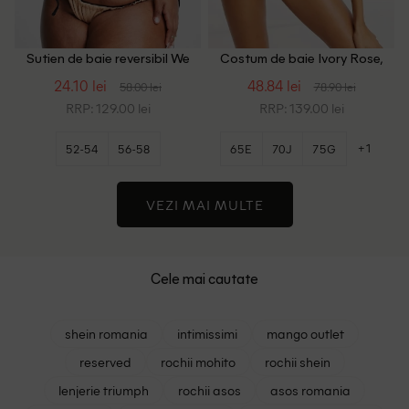
Sutien de baie reversibil We
Costum de baie Ivory Rose,
Are We Wear Plus Size,
negru
24.10 lei
48.84 lei
58.00 lei
78.90 lei
negru/maro
RRP: 129.00 lei
RRP: 139.00 lei
+1
52-54
56-58
65E
70J
75G
VEZI MAI MULTE
Cele mai cautate
shein romania
intimissimi
mango outlet
reserved
rochii mohito
rochii shein
lenjerie triumph
rochii asos
asos romania