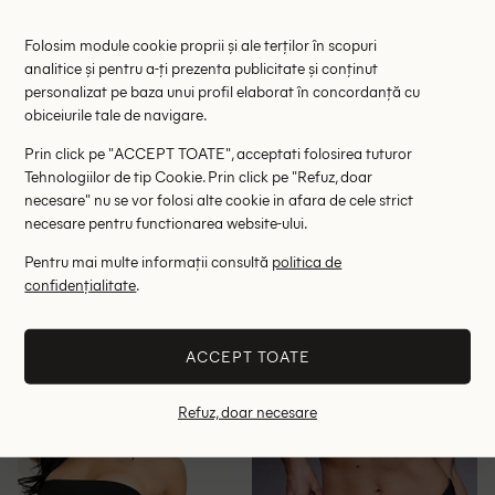
Folosim module cookie proprii și ale terților în scopuri
analitice și pentru a-ți prezenta publicitate și conținut
personalizat pe baza unui profil elaborat în concordanță cu
obiceiurile tale de navigare.
Prin click pe "ACCEPT TOATE", acceptati folosirea tuturor
Tehnologiilor de tip Cookie. Prin click pe "Refuz, doar
necesare" nu se vor folosi alte cookie in afara de cele strict
necesare pentru functionarea website-ului.
Pentru mai multe informații consultă
politica de
Sutien de baie
Chilot de baie We Are We
4TH&Reckless, negru
Wear Plus Size, negru/maro
confidențialitate
.
59.00 lei
24.70 lei
69.90 lei
RRP: 109.00 lei
RRP: 129.00 lei
ACCEPT TOATE
34
48-50
52-54
56-58
Refuz, doar necesare
- 42%
- 35%