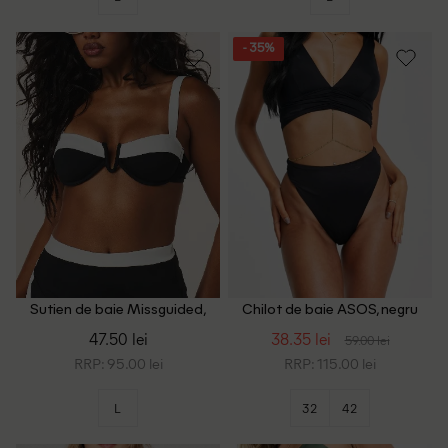
- 35%
Sutien de baie Missguided,
Chilot de baie ASOS, negru
alb/negru
47.50 lei
38.35 lei
59.00 lei
RRP: 95.00 lei
RRP: 115.00 lei
L
32
42