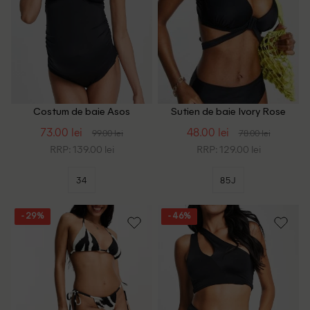
Costum de baie Asos
Sutien de baie Ivory Rose
Maternity, negru
Curve, negru
73.00 lei
48.00 lei
99.00 lei
78.00 lei
RRP: 139.00 lei
RRP: 129.00 lei
34
85J
- 29%
- 46%