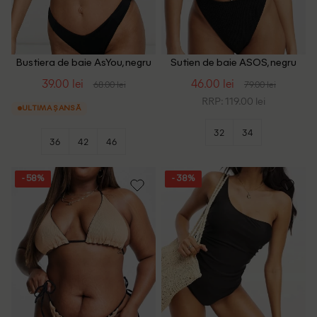
Bustiera de baie AsYou, negru
Sutien de baie ASOS, negru
39.00 lei
46.00 lei
68.00 lei
79.00 lei
RRP: 119.00 lei
ULTIMA ȘANSĂ
32
34
36
42
46
- 58%
- 38%