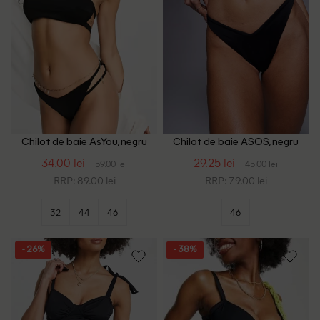
Chilot de baie AsYou, negru
Chilot de baie ASOS, negru
34.00 lei
29.25 lei
59.00 lei
45.00 lei
RRP: 89.00 lei
RRP: 79.00 lei
32
44
46
46
- 26%
- 38%