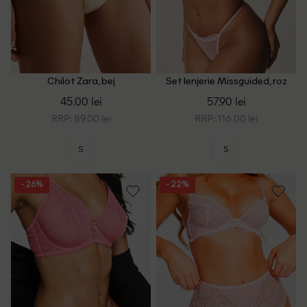
Chilot Zara, bej
Set lenjerie Missguided, roz
45.00 lei
57.90 lei
RRP: 89.00 lei
RRP: 116.00 lei
S
S
- 26%
- 22%