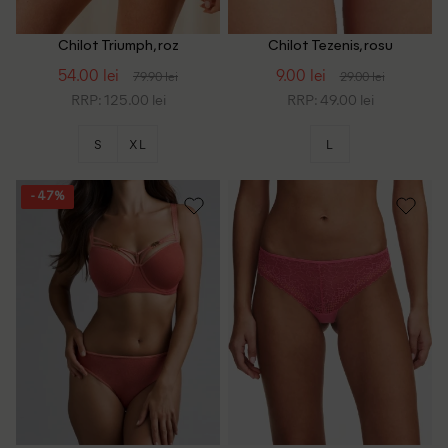
Chilot Triumph, roz
Chilot Tezenis, rosu
54.00 lei
9.00 lei
79.90 lei
29.00 lei
RRP: 125.00 lei
RRP: 49.00 lei
S
XL
L
- 47%