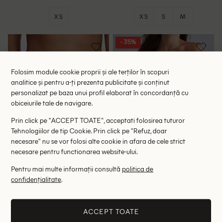
XS
XS
S
M
- 35%
Folosim module cookie proprii și ale terților în scopuri
analitice și pentru a-ți prezenta publicitate și conținut
personalizat pe baza unui profil elaborat în concordanță cu
obiceiurile tale de navigare.
Prin click pe "ACCEPT TOATE", acceptati folosirea tuturor
Tehnologiilor de tip Cookie. Prin click pe "Refuz, doar
necesare" nu se vor folosi alte cookie in afara de cele strict
necesare pentru functionarea website-ului.
Pentru mai multe informații consultă
politica de
Chiloti Passionata by
Chiloti Marlies Dekkers, roz
confidențialitate
.
Chantelle, roz
79.00 lei
97.00 lei
149.00 lei
RRP: 159.00 lei
RRP: 249.00 lei
ACCEPT TOATE
40
L