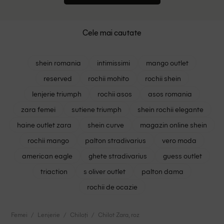
Cele mai cautate
shein romania
intimissimi
mango outlet
reserved
rochii mohito
rochii shein
lenjerie triumph
rochii asos
asos romania
zara femei
sutiene triumph
shein rochii elegante
haine outlet zara
shein curve
magazin online shein
rochii mango
palton stradivarius
vero moda
american eagle
ghete stradivarius
guess outlet
triaction
s oliver outlet
palton dama
rochii de ocazie
Femei
Lenjerie
Chiloți
Chilot Zara, roz