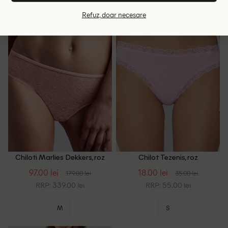
Refuz, doar necesare
- 46%
- 49%
Chiloti Marlies Dekkers, roz
Chilot Tezenis, roz
97.00 lei
18.00 lei
179.00 lei
35.00 lei
RRP: 339.00 lei
RRP: 55.00 lei
M
S