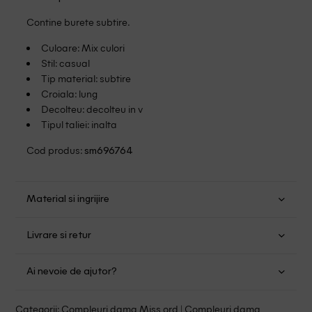
Contine burete subtire.
Culoare: Mix culori
Stil: casual
Tip material: subtire
Croiala: lung
Decolteu: decolteu in v
Tipul taliei: inalta
Cod produs:
sm696764
Material si ingrijire
Poliester: 65%; Bumbac: 35%
Livrare si retur
Spalare manuala
Transport Gratuit pentru orice comanda cu o valoare mai
Nu folositi inalbitor
Ai nevoie de ajutor?
mare de 149.00 lei.
Se pot calca
Curatati delicat cu percloretilena
Suntem aici pentru a te ajuta:
Politica livrare
Categorii:
Compleuri dama Miss ord
|
Compleuri dama