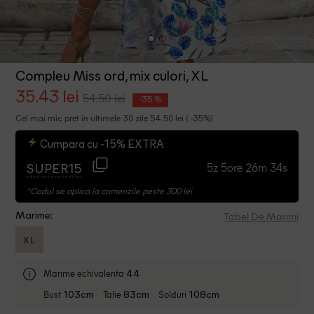
Compleu Miss ord, mix culori, XL
35.43 lei
54.50 lei
-35 %
Cel mai mic pret in ultimele 30 zile 54.50 lei ( -35%)
Cumpara cu -15% EXTRA
5z 5ore 26m 34s
SUPER15
*Codul se aplica la comenzile peste 300 lei
Tabel De Marimi
Marime:
XL
Marime echivalenta
44
Bust
Talie
Solduri
103cm
83cm
108cm