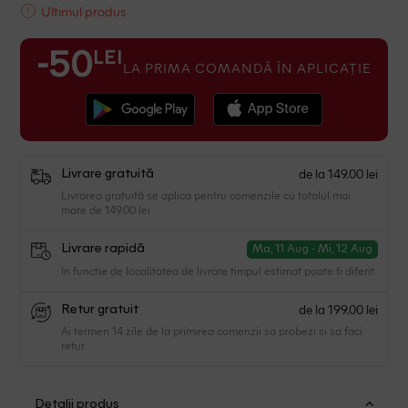
Ultimul produs
LEI
-50
LA PRIMA COMANDĂ ÎN APLICAȚIE
de la 149.00 lei
Livrare gratuită
Livrarea gratuită se aplica pentru comenzile cu totalul mai
mare de 149.00 lei
Livrare rapidă
Ma, 11 Aug - Mi, 12 Aug
In functie de localitatea de livrare timpul estimat poate fi diferit.
de la 199.00 lei
Retur gratuit
Ai termen 14 zile de la primirea comenzii sa probezi si sa faci
retur.
Detalii produs