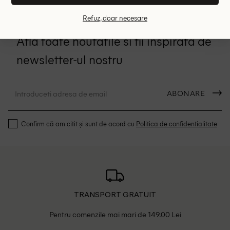
INSCRIERE
Refuz, doar necesare
Afla toate noutatile si fii inspirata de
newsletter-ul nostru
ABONARE
Confirm că am citit și sunt de acord cu
Politica de confidentialitate
TRANSPORT GRATUIT
Pentru comenzile mai mari de 149.00 Lei