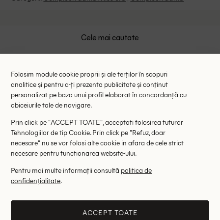
Program: Luni-Vineri intre 9:00 - 15:00
Retur Gratuit in 14 zile pentru comenzile cu valoare mai
mare de 199 de lei.
Whatsapp/Telefon: +40 (771) 404 643
Politica de Retur
Cele mai cautate
Email: [
contact@outletmag.ro
]
Intrebari frecvente
shein romania
intimissimi
mango outlet
Folosim module cookie proprii și ale terților în scopuri
reserved
rochii mohito
rochii shein
analitice și pentru a-ți prezenta publicitate și conținut
personalizat pe baza unui profil elaborat în concordanță cu
lenjerie triumph
rochii asos
asos romania
obiceiurile tale de navigare.
zara femei
sutiene triumph
shein rochii elegante
Prin click pe "ACCEPT TOATE", acceptati folosirea tuturor
haine outlet zara
shein curve
magazin online shein
Tehnologiilor de tip Cookie. Prin click pe "Refuz, doar
necesare" nu se vor folosi alte cookie in afara de cele strict
rochii mango
palton stradivarius
vero moda
necesare pentru functionarea website-ului.
american eagle
ghete stradivarius
guess outlet
Pentru mai multe informații consultă
politica de
triaction
s oliver outlet
palton dama
confidențialitate
.
rochii de ocazie
ACCEPT TOATE
Femei
Imbracaminte
Compleuri
Compleu Miss ord, mix culori