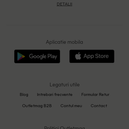
DETALII
Aplicatie mobila
Legaturi utile
Blog
Intrebari frecvente
Formular Retur
Outletmag B2B
Contul meu
Contact
Politici Outletmag