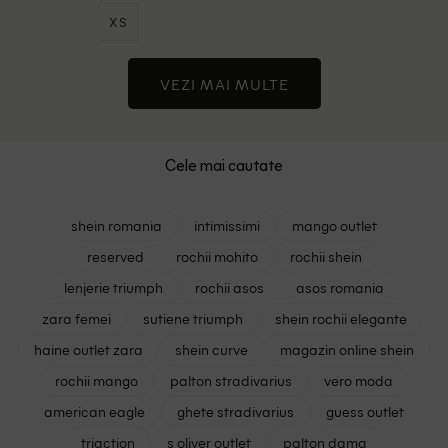
XS
VEZI MAI MULTE
Cele mai cautate
shein romania
intimissimi
mango outlet
reserved
rochii mohito
rochii shein
lenjerie triumph
rochii asos
asos romania
zara femei
sutiene triumph
shein rochii elegante
haine outlet zara
shein curve
magazin online shein
rochii mango
palton stradivarius
vero moda
american eagle
ghete stradivarius
guess outlet
triaction
s oliver outlet
palton dama