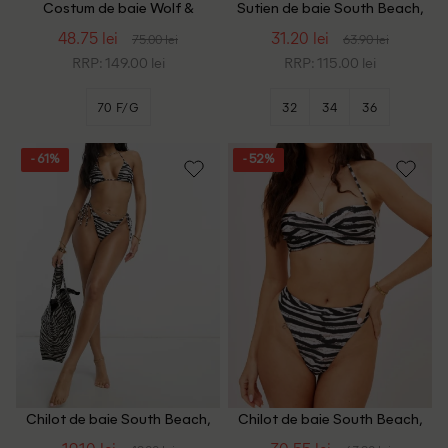
Costum de baie Wolf &
Sutien de baie South Beach,
Whistle, animal print
animal print
48.75 lei
31.20 lei
75.00 lei
63.90 lei
RRP: 149.00 lei
RRP: 115.00 lei
70 F/G
32
34
36
- 61%
- 52%
Chilot de baie South Beach,
Chilot de baie South Beach,
animal print
animal print