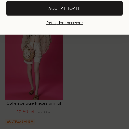
ACCEPT TOATE
42
44
S
Refuz, doar necesare
- 83%
Sutien de baie Pieces, animal
print
10.50 lei
63.00 lei
ULTIMA ȘANSĂ