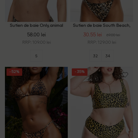
Sutien de baie Only, animal
Sutien de baie South Beach,
print
animal print
58.00 lei
30.55 lei
69.00 lei
RRP: 109.00 lei
RRP: 129.00 lei
S
32
34
- 52%
- 35%