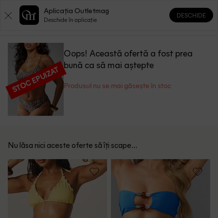
Aplicația Outletmag
DESCHIDE
0
0
Deschide în aplicație
Oops! Această ofertă a fost prea
bună ca să mai aștepte
STOC EPUIZAT
Produsul nu se mai găsește în stoc
Nu lăsa nici aceste oferte să îți scape...