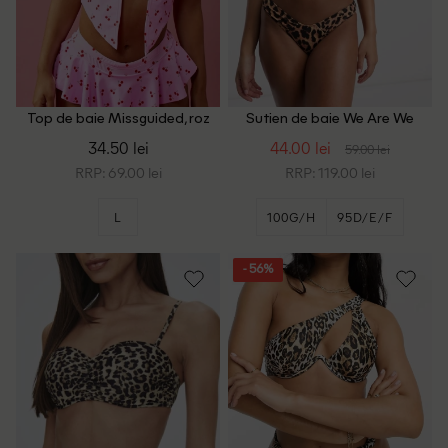
Top de baie Missguided, roz
Sutien de baie We Are We
Wear, animal print
34.50 lei
44.00 lei
59.00 lei
RRP: 69.00 lei
RRP: 119.00 lei
L
100G/H
95D/E/F
- 56%