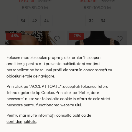
19.10 lei
30.55 lei
49.00 lei
63.90 lei
RRP: 85.00 lei
RRP: 109.00 lei
34
42
44
32
34
- 45%
- 75%
Folosim module cookie proprii și ale terților în scopuri
analitice și pentru a-ți prezenta publicitate și conținut
personalizat pe baza unui profil elaborat în concordanță cu
obiceiurile tale de navigare.
Prin click pe "ACCEPT TOATE", acceptati folosirea tuturor
Tehnologiilor de tip Cookie. Prin click pe "Refuz, doar
necesare" nu se vor folosi alte cookie in afara de cele strict
necesare pentru functionarea website-ului.
Chilot de baie South Beach,
Sutien de baie Vero Moda,
Pentru mai multe informații consultă
politica de
animal print
animal print
16.02 lei
15.94 lei
confidențialitate
.
29.00 lei
63.00 lei
ULTIMA ȘANSĂ
ULTIMA ȘANSĂ