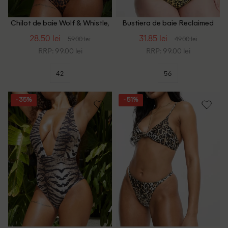
Chilot de baie Wolf & Whistle,
Bustiera de baie Reclaimed
animal print
Vintage Plus Size, animal print
28.50 lei
31.85 lei
59.00 lei
49.00 lei
RRP: 99.00 lei
RRP: 99.00 lei
42
56
- 35%
- 51%