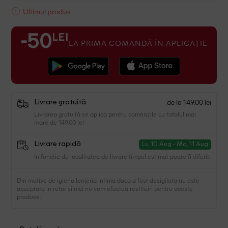
Ultimul produs
LEI
-50
LA PRIMA COMANDĂ ÎN APLICAȚIE
de la 149.00 lei
Livrare gratuită
Livrarea gratuită se aplica pentru comenzile cu totalul mai
mare de 149.00 lei
Livrare rapidă
Lu, 10 Aug - Ma, 11 Aug
In functie de localitatea de livrare timpul estimat poate fi diferit.
Din motive de igiena lenjeria intima daca a fost desigilata nu este
acceptata in retur si nici nu vom efectua restituiri pentru aceste
produse.