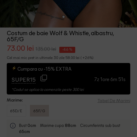
Costum de baie Wolf & Whistle, albastru,
65F/G
73.00 lei
135.00 lei
-46 %
Cel mai mic pret in ultimele 30 zile 58.00 lei ( +26%)
Cumpara cu -15% EXTRA
7z 1ore 6m 51s
SUPER15
*Codul se aplica la comenzile peste 300 lei
Tabel De Marimi
Marime:
65D/E
65F/G
Bust
Marime cupa
Circumferinta sub bust
0cm
88cm
65cm