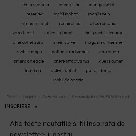
shein romania
intimissimi
mango outlet
reserved
rochii mohito
rochii shein
lenjerie triumph
rochii asos
asos romania
zara femei
sutiene triumph
shein rochii elegante
haine outlet zara
shein curve
magazin online shein
rochii mango
palton stradivarius
vero moda
american eagle
ghete stradivarius
guess outlet
triaction
s oliver outlet
palton dama
rochii de ocazie
Femei
Lenjerie
Costume baie
Costum de baie Wolf & Whistle, albast
INSCRIERE
Afla toate noutatile si fii inspirata de
newsletter-ul nostru