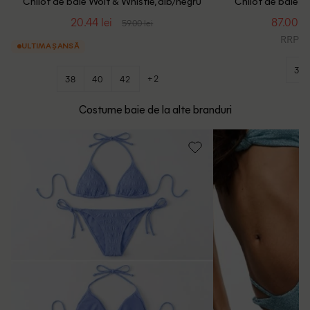
Chilot de baie Wolf & Whistle, alb/negru
Chilot de baie Wo
20.44 lei
87.00 le
59.00 lei
RRP: 2
ULTIMA ȘANSĂ
34
+2
38
40
42
Costume baie de la alte branduri