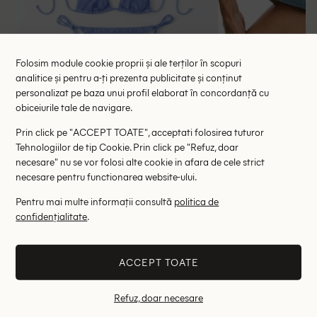
Folosim module cookie proprii și ale terților în scopuri
analitice și pentru a-ți prezenta publicitate și conținut
personalizat pe baza unui profil elaborat în concordanță cu
Sutien de baie Zara, albastru
Chilot de baie
obiceiurile tale de navigare.
45.00 lei
49.
RRP: 89.00 lei
RRP: 8
Prin click pe "ACCEPT TOATE", acceptati folosirea tuturor
Tehnologiilor de tip Cookie. Prin click pe "Refuz, doar
S
necesare" nu se vor folosi alte cookie in afara de cele strict
necesare pentru functionarea website-ului.
Altii au fost interesati de
Pentru mai multe informații consultă
politica de
confidențialitate
.
- 64%
- 32%
ACCEPT TOATE
Refuz, doar necesare