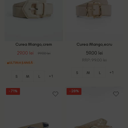
Curea Mango, crem
Curea Mango, ecru
29.00 lei
59.00 lei
99.00 lei
RRP: 99.00 lei
ULTIMA ȘANSĂ
+1
S
M
L
+1
S
M
L
- 71%
- 28%