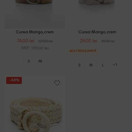
Curea Mango, crem
Curea Mango, crem
74.00 lei
29.00 lei
129.00 lei
89.00 lei
RRP: 199.00 lei
ULTIMA ȘANSĂ
S
M
+1
S
M
L
- 48%