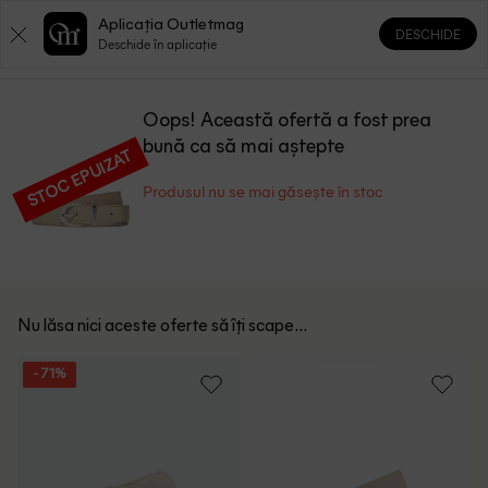
Aplicația Outletmag
DESCHIDE
0
0
Deschide în aplicație
Oops! Această ofertă a fost prea
bună ca să mai aștepte
STOC EPUIZAT
Produsul nu se mai găsește în stoc
Nu lăsa nici aceste oferte să îți scape...
- 71%