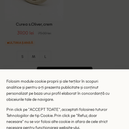
Curea s.Oliver, crem
39.00 lei
75.00 lei
ULTIMA ȘANSĂ
S
M
L
VEZI MAI MULTE
Folosim module cookie proprii și ale terților în scopuri
analitice și pentru a-ți prezenta publicitate și conținut
personalizat pe baza unui profil elaborat în concordanță cu
Cele mai cautate
obiceiurile tale de navigare.
Prin click pe "ACCEPT TOATE", acceptati folosirea tuturor
shein romania
intimissimi
mango outlet
Tehnologiilor de tip Cookie. Prin click pe "Refuz, doar
necesare" nu se vor folosi alte cookie in afara de cele strict
reserved
rochii mohito
rochii shein
necesare pentru functionarea website-ului.