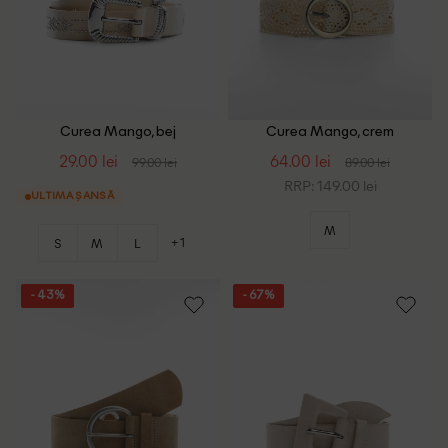
Curea Mango, bej
Curea Mango, crem
29.00 lei
64.00 lei
99.00 lei
89.00 lei
RRP: 149.00 lei
ULTIMA ȘANSĂ
M
+1
S
M
L
- 43%
- 67%