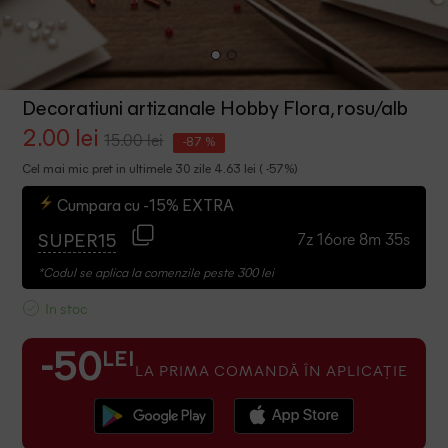
Decoratiuni artizanale Hobby Flora, rosu/alb
2.00 lei
15.00 lei
-87 %
Cel mai mic pret in ultimele 30 zile 4.63 lei ( -57%)
Cumpara cu -15% EXTRA
7z 16ore 8m 34s
SUPER15
*Codul se aplica la comenzile peste 300 lei
In stoc
LEI
-50
LA PRIMA COMANDĂ ÎN APLICAȚIE