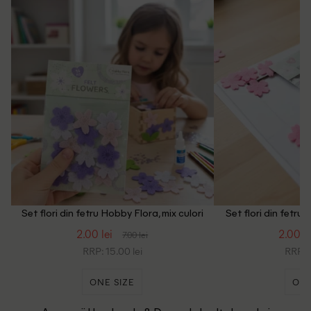
Set flori din fetru Hobby Flora, mix culori
Set flori din fetru
2.00 lei
2.00 le
7.00 lei
RRP: 15.00 lei
RRP: 1
ONE SIZE
ONE