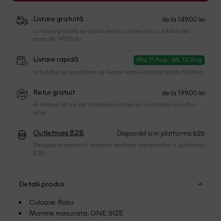
de la 149.00 lei
Livrare gratuită
Livrarea gratuită se aplica pentru comenzile cu totalul mai
mare de 149.00 lei
Livrare rapidă
Ma, 11 Aug - Mi, 12 Aug
In functie de localitatea de livrare timpul estimat poate fi diferit.
de la 199.00 lei
Retur gratuit
Ai termen 14 zile de la primirea comenzii sa probezi si sa faci
retur.
Disponibil si in platforma b2b
Outletmag B2B
Descopera preturi si comenzi dedicate partenerilor in platforma
B2B.
Detalii produs
Culoare: Rosu
Marime masurata: ONE SIZE