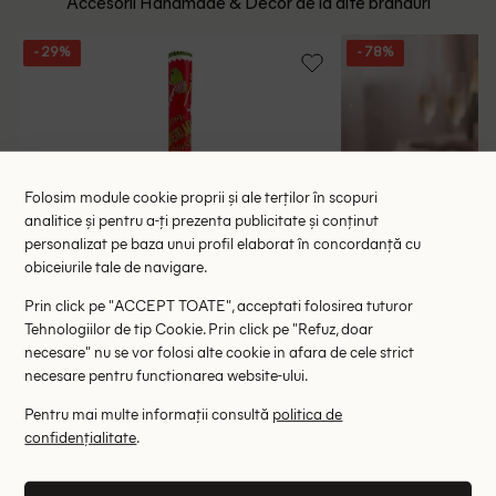
Accesorii Handmade & Decor de la alte branduri
- 29%
- 78%
Folosim module cookie proprii și ale terților în scopuri
analitice și pentru a-ți prezenta publicitate și conținut
personalizat pe baza unui profil elaborat în concordanță cu
obiceiurile tale de navigare.
Prin click pe "ACCEPT TOATE", acceptati folosirea tuturor
Tehnologiilor de tip Cookie. Prin click pe "Refuz, doar
necesare" nu se vor folosi alte cookie in afara de cele strict
necesare pentru functionarea website-ului.
Pentru mai multe informații consultă
politica de
confidențialitate
.
Hartie de impachetat Design Group, rosu
Petale de tr