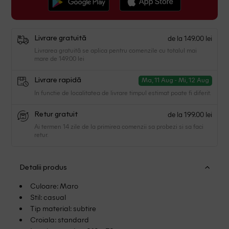
de la 149.00 lei
Livrare gratuită
Livrarea gratuită se aplica pentru comenzile cu totalul mai
mare de 149.00 lei
Livrare rapidă
Ma, 11 Aug - Mi, 12 Aug
In functie de localitatea de livrare timpul estimat poate fi diferit.
de la 199.00 lei
Retur gratuit
Ai termen 14 zile de la primirea comenzii sa probezi si sa faci
retur.
Detalii produs
Culoare: Maro
Stil: casual
Tip material: subtire
Croiala: standard