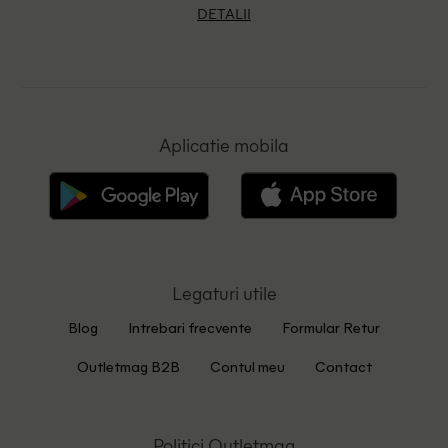
DETALII
Aplicatie mobila
Legaturi utile
Blog
Intrebari frecvente
Formular Retur
Outletmag B2B
Contul meu
Contact
Politici Outletmag