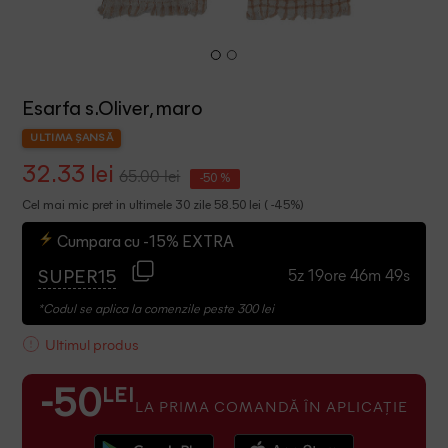
Esarfa s.Oliver, maro
ULTIMA ȘANSĂ
32.33 lei
65.00 lei
-50 %
Cel mai mic pret in ultimele 30 zile 58.50 lei ( -45%)
Cumpara cu -15% EXTRA
5z 19ore 46m 49s
SUPER15
*Codul se aplica la comenzile peste 300 lei
Ultimul produs
LEI
-50
LA PRIMA COMANDĂ ÎN APLICAȚIE