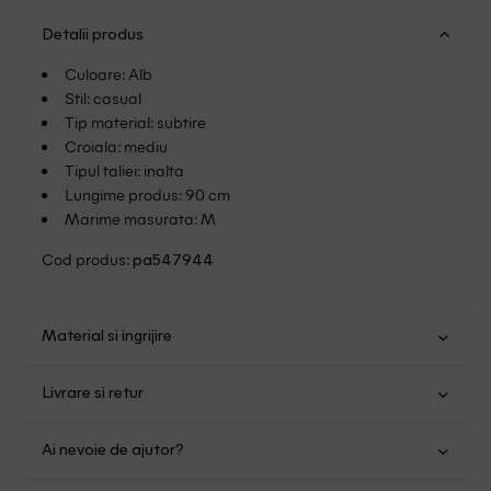
Detalii produs
Culoare: Alb
Stil: casual
Tip material: subtire
Croiala: mediu
Tipul taliei: inalta
Lungime produs: 90 cm
Marime masurata: M
Cod produs:
pa547944
Material si ingrijire
Poliester: 52%; Viscoza: 28%; Nailon: 20%
Livrare si retur
Spalare usoara la 30
Transport Gratuit pentru orice comanda cu o valoare mai
Nu folositi inalbitor
Ai nevoie de ajutor?
mare de 149.00 lei.
Nu uscati in uscator
Nu calcati
Suntem aici pentru a te ajuta: