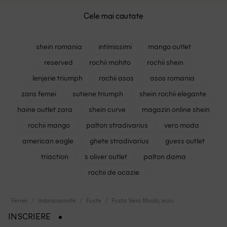
Cele mai cautate
shein romania
intimissimi
mango outlet
reserved
rochii mohito
rochii shein
lenjerie triumph
rochii asos
asos romania
zara femei
sutiene triumph
shein rochii elegante
haine outlet zara
shein curve
magazin online shein
rochii mango
palton stradivarius
vero moda
american eagle
ghete stradivarius
guess outlet
triaction
s oliver outlet
palton dama
rochii de ocazie
Femei
Imbracaminte
Fuste
Fusta Vero Moda, ecru
INSCRIERE