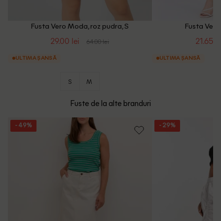
Fusta Vero Moda, roz pudra, S
Fusta Vero
29.00 lei
21.65 le
64.00 lei
ULTIMA ȘANSĂ
ULTIMA ȘANSĂ
S
M
Fuste de la alte branduri
- 49%
- 29%