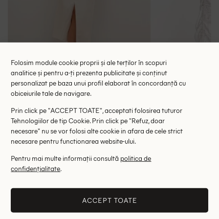
Folosim module cookie proprii și ale terților în scopuri
analitice și pentru a-ți prezenta publicitate și conținut
personalizat pe baza unui profil elaborat în concordanță cu
Fusta Culture, alb
Fusta COL
obiceiurile tale de navigare.
134.00 lei
63.00 le
265.00 lei
Prin click pe "ACCEPT TOATE", acceptati folosirea tuturor
RRP: 449.00 lei
RRP: 1
Tehnologiilor de tip Cookie. Prin click pe "Refuz, doar
necesare" nu se vor folosi alte cookie in afara de cele strict
38
necesare pentru functionarea website-ului.
Pentru mai multe informații consultă
politica de
Altii au fost interesati de
confidențialitate
.
- 80%
- 75%
ACCEPT TOATE