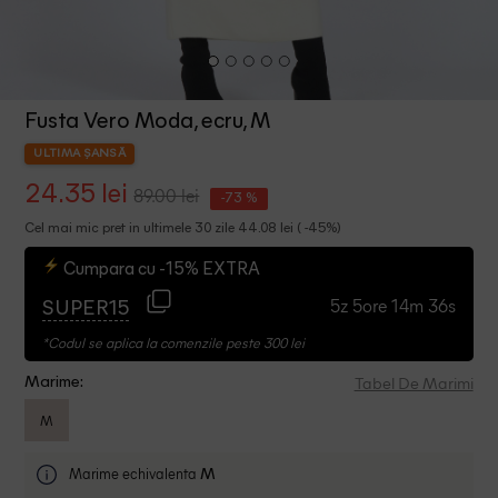
Fusta Vero Moda, ecru, M
ULTIMA ȘANSĂ
24.35 lei
89.00 lei
-73 %
Cel mai mic pret in ultimele 30 zile 44.08 lei ( -45%)
Cumpara cu -15% EXTRA
5z 5ore 14m 36s
SUPER15
*Codul se aplica la comenzile peste 300 lei
Tabel De Marimi
Marime:
M
Marime echivalenta
M