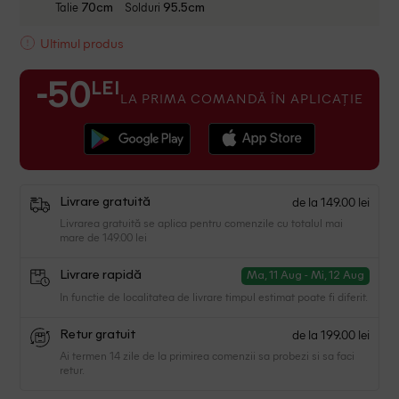
Talie
Solduri
70cm
95.5cm
Ultimul produs
LEI
-50
LA PRIMA COMANDĂ ÎN APLICAȚIE
de la 149.00 lei
Livrare gratuită
Livrarea gratuită se aplica pentru comenzile cu totalul mai
mare de 149.00 lei
Livrare rapidă
Ma, 11 Aug - Mi, 12 Aug
In functie de localitatea de livrare timpul estimat poate fi diferit.
de la 199.00 lei
Retur gratuit
Ai termen 14 zile de la primirea comenzii sa probezi si sa faci
retur.