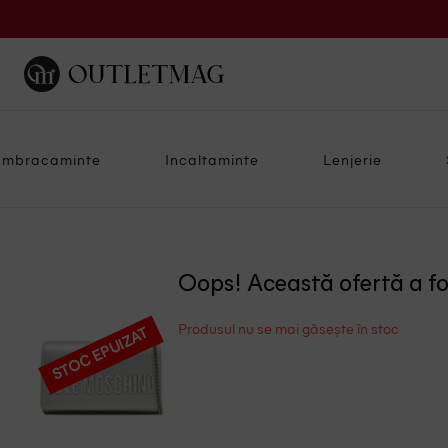
Imbracaminte
Incaltaminte
Lenjerie
Oops! Această ofertă a f
Produsul nu se mai găsește în stoc
STOC EPUIZAT