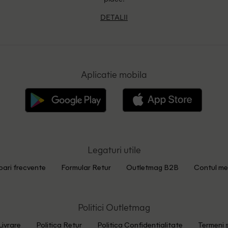
DETALII
Aplicatie mobila
Legaturi utile
bari frecvente
Formular Retur
Outletmag B2B
Contul me
Politici Outletmag
Livrare
Politica Retur
Politica Confidentialitate
Termeni s