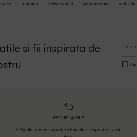
outlet
triaction
s oliver outlet
palton dama
rochii de
tile si fii inspirata de
ostru
Conf
RETUR 14 ZILE
Ai 14 zile termen sa probezi hainele si sa pastrezi ce iti
place.