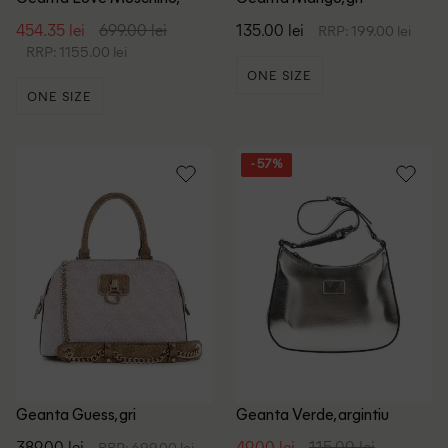
negru
454.35 lei
699.00 lei
135.00 lei
RRP: 199.00 lei
RRP: 1155.00 lei
ONE SIZE
ONE SIZE
- 57%
Geanta Guess, gri
Geanta Verde, argintiu
389.00 lei
49.00 lei
115.00 lei
RRP: 699.00 lei