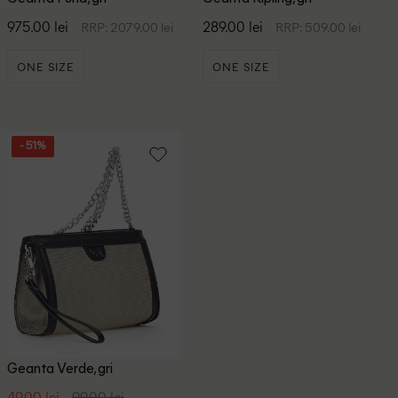
975.00 lei
289.00 lei
RRP: 2079.00 lei
RRP: 509.00 lei
ONE SIZE
ONE SIZE
- 51%
Geanta Verde, gri
49.00 lei
99.00 lei