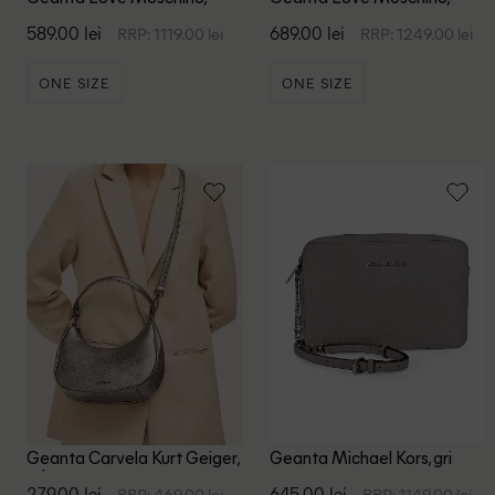
negru
negru
589.00 lei
689.00 lei
RRP: 1119.00 lei
RRP: 1249.00 lei
ONE SIZE
ONE SIZE
Geanta Carvela Kurt Geiger,
Geanta Michael Kors, gri
gri
279.00 lei
645.00 lei
RRP: 469.00 lei
RRP: 1149.00 lei