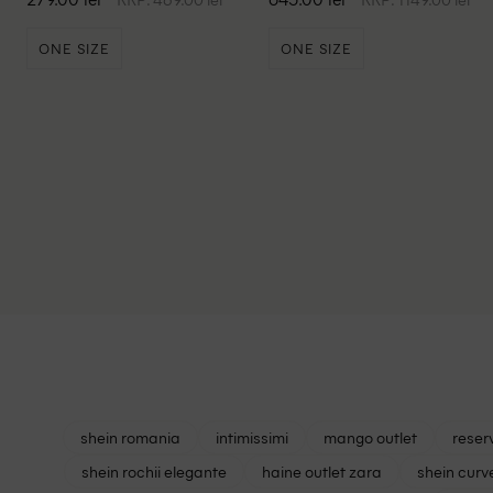
ONE SIZE
ONE SIZE
shein romania
intimissimi
mango outlet
reser
shein rochii elegante
haine outlet zara
shein curv