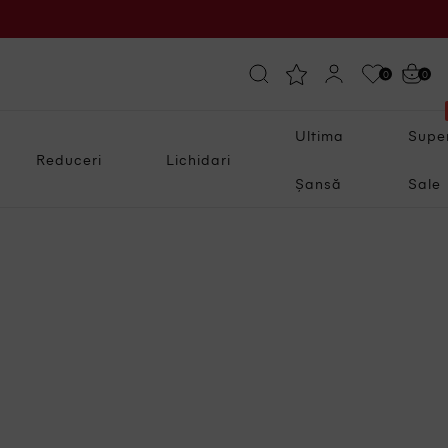
0
0
Ultima
Supe
Reduceri
Lichidari
Șansă
Sale