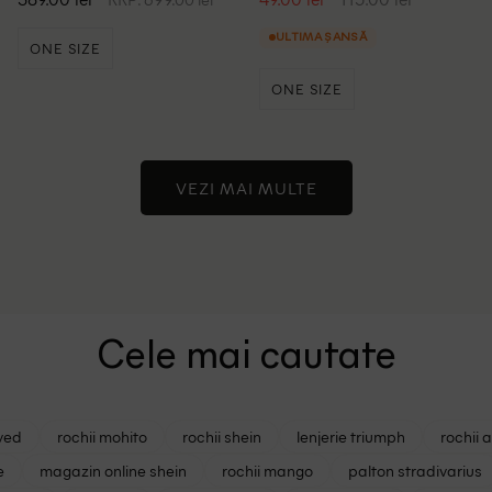
ULTIMA ȘANSĂ
ONE SIZE
ONE SIZE
VEZI MAI MULTE
Cele mai cautate
ved
rochii mohito
rochii shein
lenjerie triumph
rochii 
e
magazin online shein
rochii mango
palton stradivarius