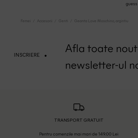
guess 
Femei
Accesorii
Genti
Geanta Love Moschino, argintiu
Afla toate nouta
INSCRIERE
newsletter-ul n
TRANSPORT GRATUIT
Pentru comenzile mai mari de 149.00 Lei