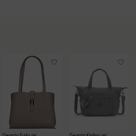
Geanta Furla, gri
Geanta Kipling, gri