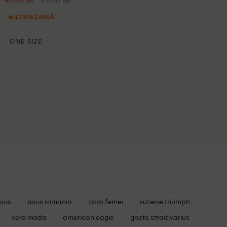
ULTIMA ȘANSĂ
ONE SIZE
asos
asos romania
zara femei
sutiene triumph
vero moda
american eagle
ghete stradivarius