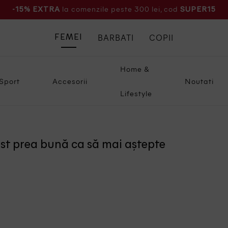
la comenzile peste 300 lei, cod
-15% EXTRA
SUPER15
BARBATI
COPII
FEMEI
Home &
Sport
Accesorii
Noutati
Lifestyle
ost prea bună ca să mai aștepte