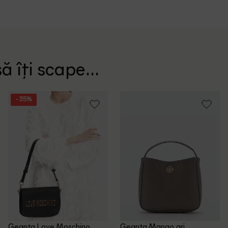
ă îți scape...
- 35%
Geanta Love Moschino,
Geanta Mango, gri