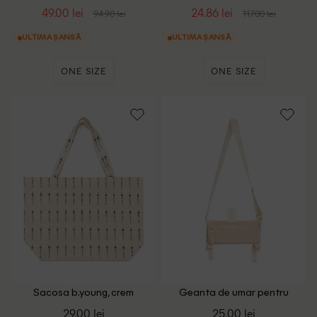
s.Oliver, kaki
49.00 lei
24.86 lei
94.90 lei
117.00 lei
ULTIMA ȘANSĂ
ULTIMA ȘANSĂ
ONE SIZE
ONE SIZE
Sacosa b.young, crem
Geanta de umar pentru
saltea de Yoga ACTION, crem
29.00 lei
25.00 lei