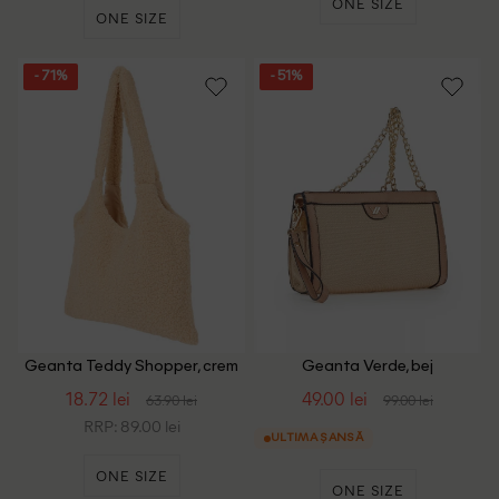
ONE SIZE
ONE SIZE
- 71%
- 51%
Geanta Teddy Shopper, crem
Geanta Verde, bej
18.72 lei
49.00 lei
63.90 lei
99.00 lei
RRP: 89.00 lei
ULTIMA ȘANSĂ
ONE SIZE
ONE SIZE