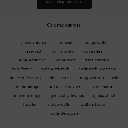
VEZI MAI MULTE
Cele mai cautate
shein romania
intimissimi
mango outlet
reserved
rochii mohito
rochii shein
lenjerie triumph
rochii asos
asos romania
zara femei
sutiene triumph
shein rochii elegante
haine outlet zara
shein curve
magazin online shein
rochii mango
palton stradivarius
vero moda
american eagle
ghete stradivarius
guess outlet
triaction
s oliver outlet
palton dama
rochii de ocazie