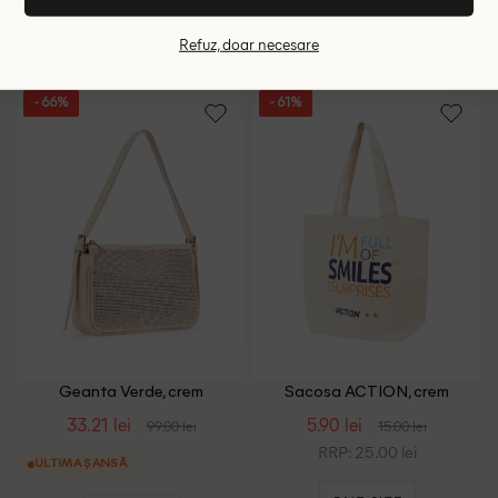
Refuz, doar necesare
ONE SIZE
ONE SIZE
- 66%
- 61%
Geanta Verde, crem
Sacosa ACTION, crem
33.21 lei
5.90 lei
99.00 lei
15.00 lei
RRP: 25.00 lei
ULTIMA ȘANSĂ