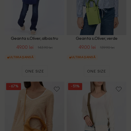
Geanta s.Oliver, albastru
Geanta s.Oliver, verde
49.00 lei
49.00 lei
143.90 lei
139.90 lei
ULTIMA ȘANSĂ
ULTIMA ȘANSĂ
ONE SIZE
ONE SIZE
- 67%
- 51%