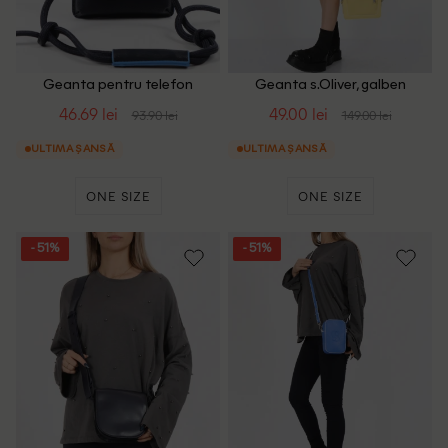
Geanta pentru telefon
Geanta s.Oliver, galben
s.Oliver, bleumarin
46.69 lei
49.00 lei
93.90 lei
149.00 lei
ULTIMA ȘANSĂ
ULTIMA ȘANSĂ
ONE SIZE
ONE SIZE
- 51%
- 51%