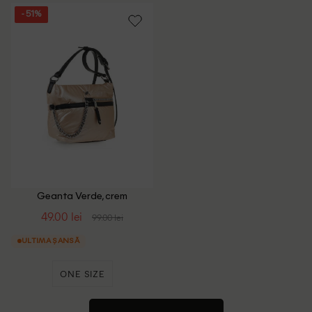
- 51%
Geanta Verde, crem
49.00 lei
99.00 lei
ULTIMA ȘANSĂ
ONE SIZE