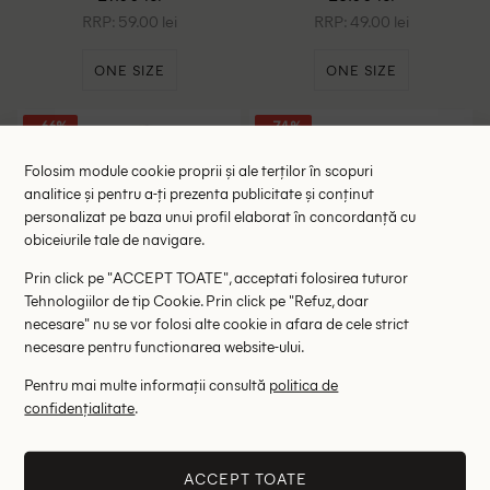
RRP: 59.00 lei
RRP: 49.00 lei
ONE SIZE
ONE SIZE
- 66%
- 74%
Folosim module cookie proprii și ale terților în scopuri
analitice și pentru a-ți prezenta publicitate și conținut
personalizat pe baza unui profil elaborat în concordanță cu
obiceiurile tale de navigare.
Prin click pe "ACCEPT TOATE", acceptati folosirea tuturor
Tehnologiilor de tip Cookie. Prin click pe "Refuz, doar
necesare" nu se vor folosi alte cookie in afara de cele strict
necesare pentru functionarea website-ului.
Pentru mai multe informații consultă
politica de
confidențialitate
.
Geanta Verde, crem
Geanta Verde, crem
33.21 lei
33.21 lei
99.00 lei
129.00 lei
ACCEPT TOATE
ULTIMA ȘANSĂ
ULTIMA ȘANSĂ