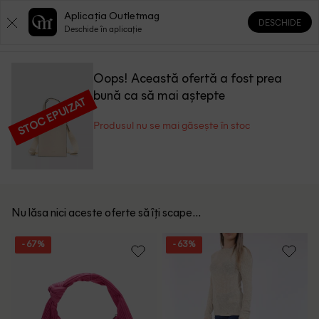
Aplicația Outletmag
DESCHIDE
0
0
Deschide în aplicație
Oops! Această ofertă a fost prea
bună ca să mai aștepte
STOC EPUIZAT
Produsul nu se mai găsește în stoc
Nu lăsa nici aceste oferte să îți scape...
- 67%
- 63%