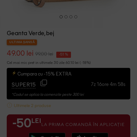
Geanta Verde, bej
ULTIMA ȘANSĂ
49.00 lei
99.00 lei
-51 %
Cel mai mic pret in ultimele 30 zile 60.10 lei ( -18%)
Cumpara cu -15% EXTRA
7z 16ore 4m 57s
SUPER15
*Codul se aplica la comenzile peste 300 lei
Ultimele 2 produse
LEI
-50
LA PRIMA COMANDĂ ÎN APLICAȚIE