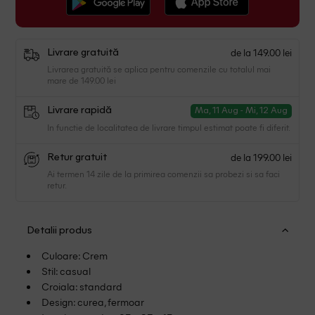
de la 149.00 lei
Livrare gratuită
Livrarea gratuită se aplica pentru comenzile cu totalul mai
mare de 149.00 lei
Livrare rapidă
Ma, 11 Aug - Mi, 12 Aug
In functie de localitatea de livrare timpul estimat poate fi diferit.
de la 199.00 lei
Retur gratuit
Ai termen 14 zile de la primirea comenzii sa probezi si sa faci
retur.
Detalii produs
Culoare: Crem
Stil: casual
Croiala: standard
Design: curea, fermoar