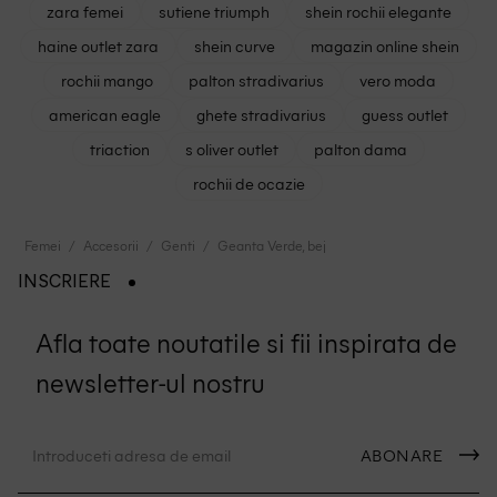
zara femei
sutiene triumph
shein rochii elegante
haine outlet zara
shein curve
magazin online shein
rochii mango
palton stradivarius
vero moda
american eagle
ghete stradivarius
guess outlet
triaction
s oliver outlet
palton dama
rochii de ocazie
Femei
Accesorii
Genti
Geanta Verde, bej
INSCRIERE
Afla toate noutatile si fii inspirata de
newsletter-ul nostru
ABONARE