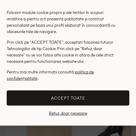
Geanta Mario Valentino, crem
Geanta 
179.00 lei
599.
Folosim module cookie proprii și ale terților în scopuri
RRP: 329.00 lei
RRP: 11
analitice și pentru a-ți prezenta publicitate și conținut
personalizat pe baza unui profil elaborat în concordanță cu
obiceiurile tale de navigare.
ONE SIZE
ONE
Prin click pe "ACCEPT TOATE", acceptati folosirea tuturor
Tehnologiilor de tip Cookie. Prin click pe "Refuz, doar
Altii au fost interesati de
necesare" nu se vor folosi alte cookie in afara de cele strict
necesare pentru functionarea website-ului.
- 71%
- 79%
Pentru mai multe informații consultă
politica de
confidențialitate
.
ACCEPT TOATE
Refuz, doar necesare