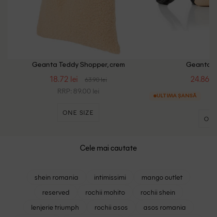
Geanta Teddy Shopper, crem
Geanta s.
18.72 lei
24.86 le
63.90 lei
RRP: 89.00 lei
ULTIMA ȘANSĂ
ONE SIZE
ONE
Cele mai cautate
shein romania
intimissimi
mango outlet
reserved
rochii mohito
rochii shein
lenjerie triumph
rochii asos
asos romania