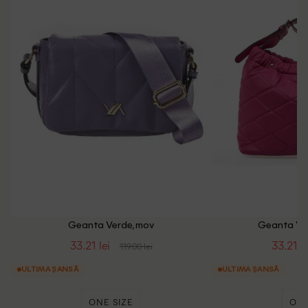
Geanta Verde, mov
Geanta Ve
33.21 lei
33.21 le
119.00 lei
ULTIMA ȘANSĂ
ULTIMA ȘANSĂ
ONE SIZE
ONE