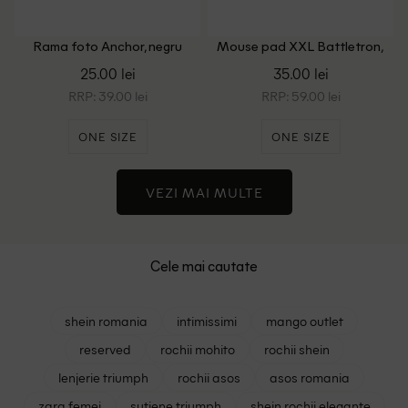
Rama foto Anchor, negru
Mouse pad XXL Battletron,
negru
25.00 lei
35.00 lei
RRP: 39.00 lei
RRP: 59.00 lei
ONE SIZE
ONE SIZE
VEZI MAI MULTE
Cele mai cautate
shein romania
intimissimi
mango outlet
reserved
rochii mohito
rochii shein
lenjerie triumph
rochii asos
asos romania
zara femei
sutiene triumph
shein rochii elegante