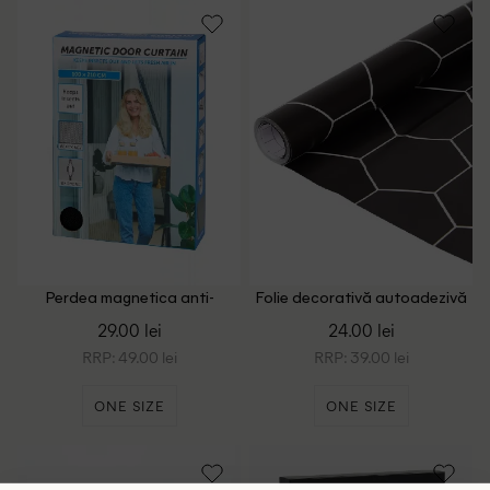
Perdea magnetica anti-
Folie decorativă autoadezivă
insecte pentru usa Dayes,
DLP Industry, negru
29.00 lei
24.00 lei
negru
RRP: 49.00 lei
RRP: 39.00 lei
ONE SIZE
ONE SIZE