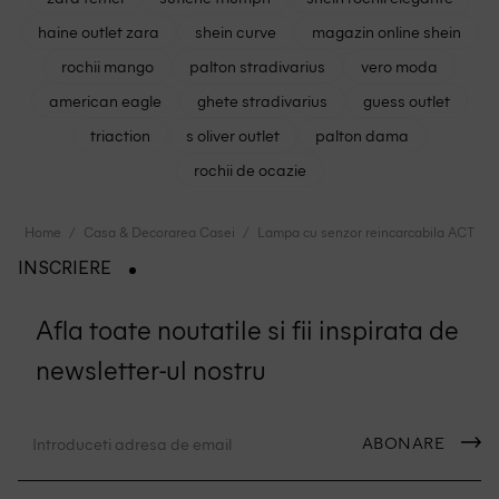
haine outlet zara
shein curve
magazin online shein
rochii mango
palton stradivarius
vero moda
american eagle
ghete stradivarius
guess outlet
triaction
s oliver outlet
palton dama
rochii de ocazie
Home
Casa & Decorarea Casei
Lampa cu senzor reincarcabila ACTION
INSCRIERE
Afla toate noutatile si fii inspirata de
newsletter-ul nostru
ABONARE