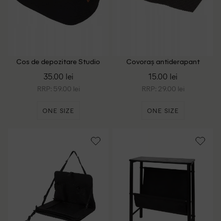
Cos de depozitare Studio
Covoraș antiderapant
Home, negru
multifuncțional, 125 x 45 cm
35.00 lei
15.00 lei
Via Chasse, negru
RRP: 59.00 lei
RRP: 29.00 lei
ONE SIZE
ONE SIZE