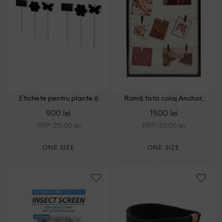
Etichete pentru plante 6
Ramă foto colaj Anchor,
bucati Home Accents,
negru
9.00 lei
19.00 lei
crem/negru
RRP: 25.00 lei
RRP: 39.00 lei
ONE SIZE
ONE SIZE