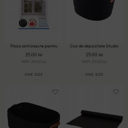
Plasa anti insecte pentru
Cos de depozitare Studio
fereastra 130x150cm Dayes,
Home, negru
25.00 lei
25.00 lei
negru
RRP: 39.00 lei
RRP: 39.00 lei
ONE SIZE
ONE SIZE