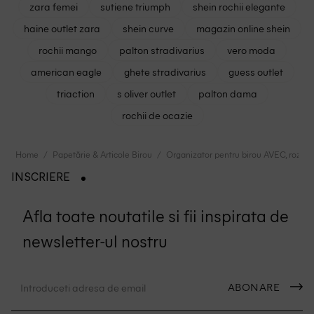
zara femei
sutiene triumph
shein rochii elegante
haine outlet zara
shein curve
magazin online shein
rochii mango
palton stradivarius
vero moda
american eagle
ghete stradivarius
guess outlet
triaction
s oliver outlet
palton dama
rochii de ocazie
Home
Papetărie & Articole Birou
Organizator pentru birou AVEC, roz
INSCRIERE
Afla toate noutatile si fii inspirata de
newsletter-ul nostru
ABONARE