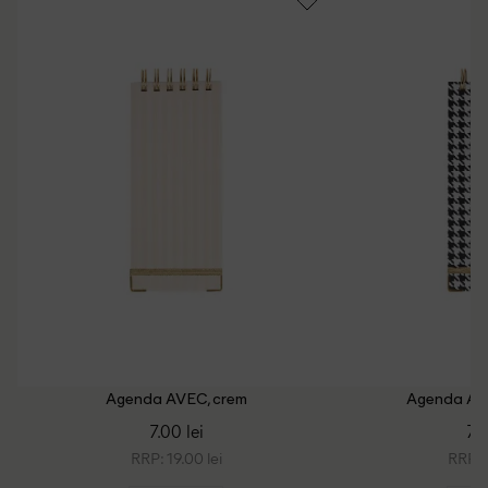
Agenda AVEC, crem
Agenda AVE
7.00 lei
7.0
RRP: 19.00 lei
RRP: 1