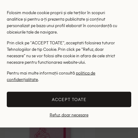
Agenda A5 DLP Industry, roz
Agenda A5
Folosim module cookie proprii și ale terților în scopuri
15.00 lei
15.
analitice și pentru a-ți prezenta publicitate și conținut
personalizat pe baza unui profil elaborat în concordanță cu
RRP: 29.00 lei
RRP: 2
obiceiurile tale de navigare.
ONE SIZE
ONE
Prin click pe "ACCEPT TOATE", acceptati folosirea tuturor
Tehnologiilor de tip Cookie. Prin click pe "Refuz, doar
Altii au fost interesati de
necesare" nu se vor folosi alte cookie in afara de cele strict
necesare pentru functionarea website-ului.
- 79%
Pentru mai multe informații consultă
politica de
confidențialitate
.
ACCEPT TOATE
Refuz, doar necesare