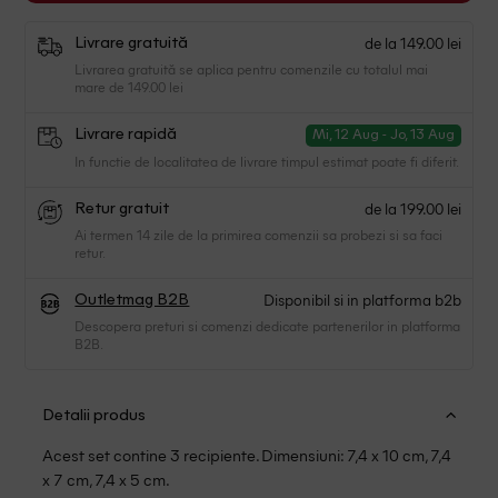
de la 149.00 lei
Livrare gratuită
Livrarea gratuită se aplica pentru comenzile cu totalul mai
mare de 149.00 lei
Livrare rapidă
Mi, 12 Aug - Jo, 13 Aug
In functie de localitatea de livrare timpul estimat poate fi diferit.
de la 199.00 lei
Retur gratuit
Ai termen 14 zile de la primirea comenzii sa probezi si sa faci
retur.
Disponibil si in platforma b2b
Outletmag B2B
Descopera preturi si comenzi dedicate partenerilor in platforma
B2B.
Detalii produs
Acest set contine 3 recipiente. Dimensiuni: 7,4 x 10 cm, 7,4
x 7 cm, 7,4 x 5 cm.