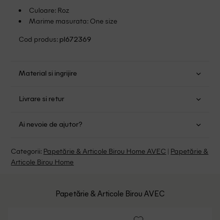
Culoare: Roz
Marime masurata: One size
Cod produs:
pl672369
Material si ingrijire
Carton: 100%
Livrare si retur
Transport Gratuit pentru orice comanda cu o valoare mai
Ai nevoie de ajutor?
mare de 149.00 lei.
Suntem aici pentru a te ajuta:
Politica livrare
Categorii:
Papetărie & Articole Birou Home AVEC
|
Papetărie &
Program: Luni-Vineri intre 9:00 - 15:00
Articole Birou Home
Retur Gratuit in 14 zile pentru comenzile cu valoare mai
mare de 199 de lei.
Whatsapp/Telefon: +40 (771) 404 643
Politica de Retur
Papetărie & Articole Birou AVEC
Email: [
contact@outletmag.ro
]
Intrebari frecvente