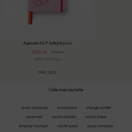
Agenda DLP Industry, roz
4.00 lei
19.00 lei
RRP: 39.00 lei
ONE SIZE
Cele mai cautate
shein romania
intimissimi
mango outlet
reserved
rochii mohito
rochii shein
lenjerie triumph
rochii asos
asos romania