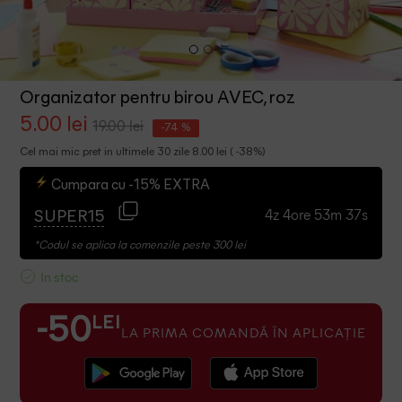
Organizator pentru birou AVEC, roz
5.00 lei
19.00 lei
-74 %
Cel mai mic pret in ultimele 30 zile 8.00 lei ( -38%)
Cumpara cu -15% EXTRA
4z 4ore 53m 37s
SUPER15
*Codul se aplica la comenzile peste 300 lei
In stoc
LEI
-50
LA PRIMA COMANDĂ ÎN APLICAȚIE