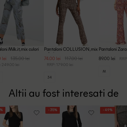
oni Milk.it, mix culori
Pantaloni COLLUSION, mix
Pantaloni Zara,
culori
 lei
135.00 lei
74.00 lei
117.00 lei
89.00 lei
RRP:
 249.00 lei
RRP: 179.00 lei
M
34
Altii au fost interesati de
2%
- 35%
- 49%