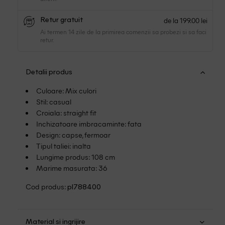
de la 199.00 lei
Retur gratuit
Ai termen 14 zile de la primirea comenzii sa probezi si sa faci
retur.
Detalii produs
Culoare: Mix culori
Stil: casual
Croiala: straight fit
Inchizatoare imbracaminte: fata
Design: capse, fermoar
Tipul taliei: inalta
Lungime produs: 108 cm
Marime masurata: 36
Cod produs:
pl788400
Material si ingrijire