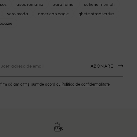
asos
asos romania
zara femei
sutiene triumph
vero moda
american eagle
ghete stradivarius
 ocazie
ABONARE
irm că am citit și sunt de acord cu
Politica de confidentialitate