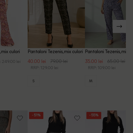
 mix culori
Pantaloni Tezenis, mix culori
Pantaloni Tezenis, mix cu
40.00 lei
79.00 lei
35.00 lei
65.00 lei
 249.00 lei
RRP: 129.00 lei
RRP: 109.00 lei
S
M
- 51%
- 55%