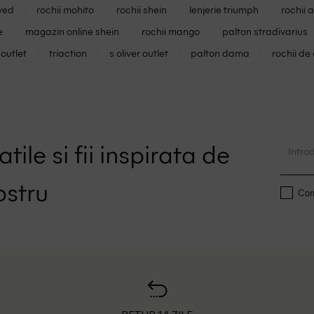
ved
rochii mohito
rochii shein
lenjerie triumph
rochii 
e
magazin online shein
rochii mango
palton stradivarius
outlet
triaction
s oliver outlet
palton dama
rochii de
tile si fii inspirata de
ostru
Conf