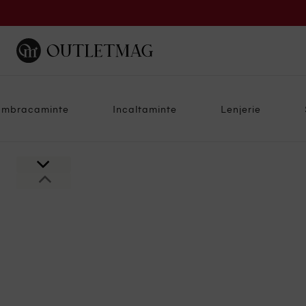
Imbracaminte
Incaltaminte
Lenjerie