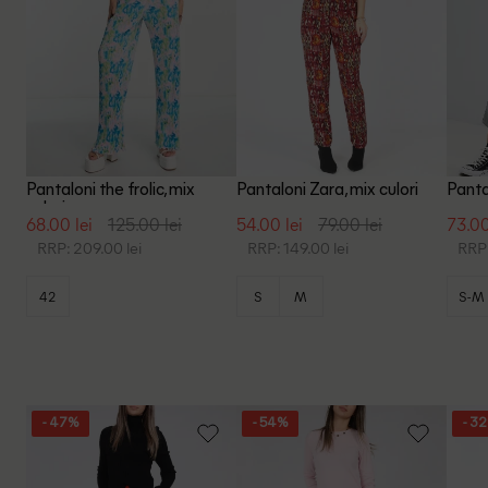
Pantaloni the frolic, mix
Pantaloni Zara, mix culori
Pantal
culori
68.00 lei
125.00 lei
54.00 lei
79.00 lei
73.00
RRP: 209.00 lei
RRP: 149.00 lei
RRP:
42
S
M
S-M
- 47%
- 54%
- 3