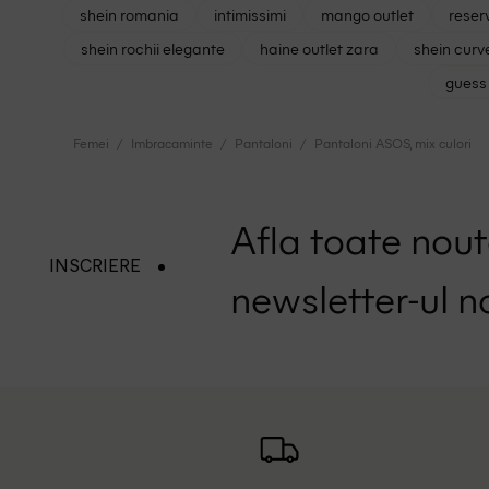
shein romania
intimissimi
mango outlet
reser
shein rochii elegante
haine outlet zara
shein curv
guess 
Femei
Imbracaminte
Pantaloni
Pantaloni ASOS, mix culori
Afla toate nouta
INSCRIERE
newsletter-ul n