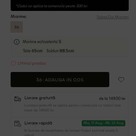
*Codul se aplica la comenzile peste 300 lei
Tabel De Marimi
Marime:
36
Marime echivalenta
S
Talie
Solduri
65cm
88.5cm
Ultimul produs
36-
ADAUGA IN COS
de la 149.00 lei
Livrare gratuită
Livrarea gratuită se aplica pentru comenzile cu totalul mai
mare de 149.00 lei
Livrare rapidă
Ma, 11 Aug - Mi, 12 Aug
In functie de localitatea de livrare timpul estimat poate fi
diferit.