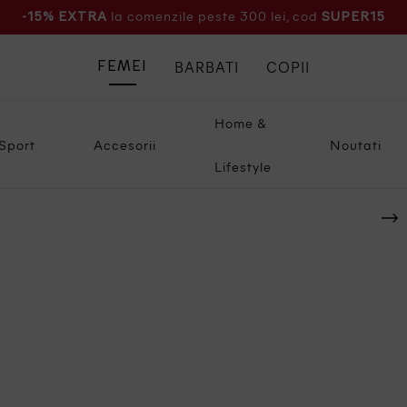
la comenzile peste 300 lei, cod
-15% EXTRA
SUPER15
BARBATI
COPII
FEMEI
Home &
Sport
Accesorii
Noutati
Lifestyle