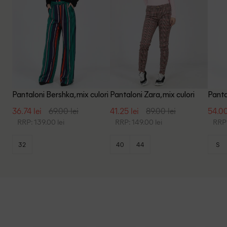
Pantaloni Bershka, mix culori
Pantaloni Zara, mix culori
Panta
36.74 lei
69.00 lei
41.25 lei
89.00 lei
54.00
RRP: 139.00 lei
RRP: 149.00 lei
RRP:
32
40
44
S