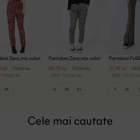
loni Zara, mix culori
Pantaloni Zara, mix culori
Pantaloni Pull
culori
 lei
79.00 lei
48.75 lei
75.00 lei
37.70 lei
74.0
 149.00 lei
RRP: 125.00 lei
RRP: 119.00 le
M
S
M
XL
S
M
Cele mai cautate