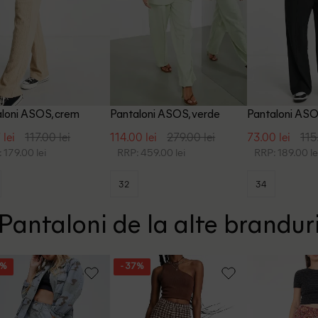
loni ASOS, crem
Pantaloni ASOS, verde
Pantaloni ASO
 lei
117.00 lei
114.00 lei
279.00 lei
73.00 lei
115
 179.00 lei
RRP: 459.00 lei
RRP: 189.00 le
32
34
Pantaloni de la alte brandur
6%
- 37%