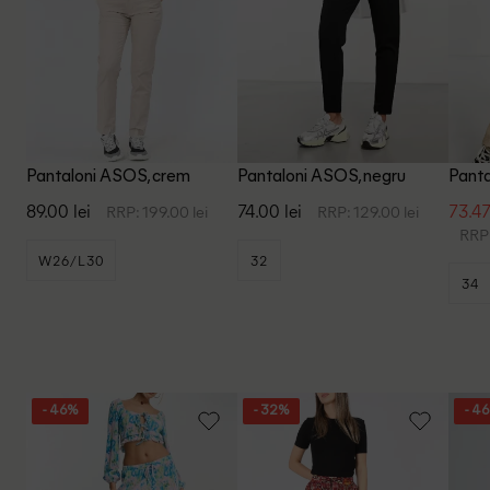
Pantaloni ASOS, crem
Pantaloni ASOS, negru
Panta
89.00 lei
74.00 lei
73.47
RRP: 199.00 lei
RRP: 129.00 lei
RRP:
W26/L30
32
34
- 46%
- 32%
- 4