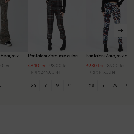
&Bear, mix
Pantaloni Zara, mix culori
Pantaloni Zara, mix culor
0 lei
48.10 lei
98.00 lei
39.80 lei
89.00 lei
i
RRP: 249.00 lei
RRP: 149.00 lei
+1
+1
L
XS
S
M
XS
S
M