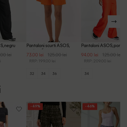
S, negru
Pantaloni scurti ASOS,
Pantaloni ASOS, portoc
portocaliu
.00 lei
73.00 lei
125.00 lei
94.00 lei
125.00 lei
i
RRP: 199.00 lei
RRP: 209.00 lei
32
34
36
34
i
- 49%
- 46%