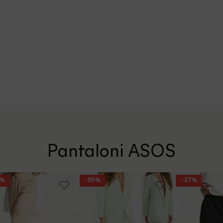
Pantaloni ASOS
7%
- 59%
- 37%