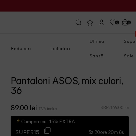
0
0
Ultima
Supe
Reduceri
Lichidari
Șansă
Sale
Pantaloni ASOS, mix culori,
36
RRP: 169.00 lei
89.00 lei
TVA inclus
Cumpara cu -15% EXTRA
5z 20ore 20m 7s
SUPER15