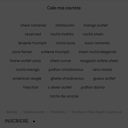
Cele mai cautate
shein romania
intimissimi
mango outlet
reserved
rochii mohito
rochii shein
lenjerie triumph
rochii asos
asos romania
zara femei
sutiene triumph
shein rochii elegante
haine outlet zara
shein curve
magazin online shein
rochii mango
palton stradivarius
vero moda
american eagle
ghete stradivarius
guess outlet
triaction
s oliver outlet
palton dama
rochii de ocazie
Barbati
Imbracaminte
Pantaloni
Pantaloni Polo Ralph Lauren, verde
INSCRIERE