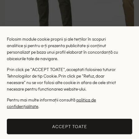
Folosim module cookie proprii și ale terților în scopuri
analitice și pentru a-ți prezenta publicitate și conținut
personalizat pe baza unui profil elaborat în concordanță cu
Pantaloni Pepe Jeans, verde
Pantaloni Pe
obiceiurile tale de navigare.
145.00 lei
138.00 le
289.00 lei
Prin click pe "ACCEPT TOATE", acceptati folosirea tuturor
RRP: 559.00 lei
RRP: 3
Tehnologiilor de tip Cookie. Prin click pe "Refuz, doar
necesare" nu se vor folosi alte cookie in afara de cele strict
W32
W3
necesare pentru functionarea website-ului.
Pentru mai multe informații consultă
politica de
Altii au fost interesati de
confidențialitate
.
- 86%
- 51%
ACCEPT TOATE