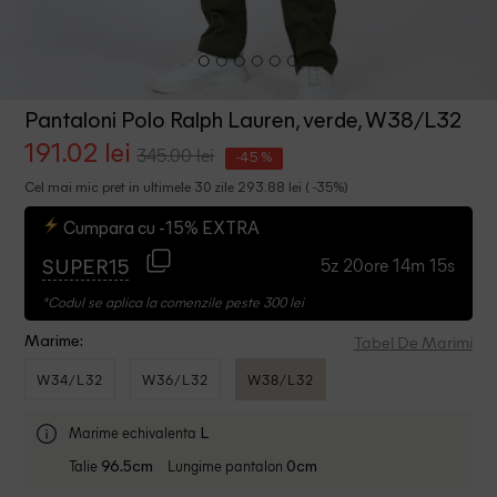
Pantaloni Polo Ralph Lauren, verde, W38/L32
191.02 lei
345.00 lei
-45 %
Cel mai mic pret in ultimele 30 zile 293.88 lei ( -35%)
Cumpara cu -15% EXTRA
5z 20ore 14m 15s
SUPER15
*Codul se aplica la comenzile peste 300 lei
Tabel De Marimi
Marime:
W34/L32
W36/L32
W38/L32
Marime echivalenta
L
Talie
Lungime pantalon
96.5cm
0cm