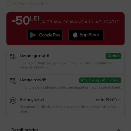
Ultimele 2 produse
LEI
-50
LA PRIMA COMANDĂ ÎN APLICAȚIE
Livrare gratuită
Gratuit
Livrarea gratuită se aplica pentru comenzile cu totalul mai
mare de 149.00 lei
Livrare rapidă
Ma, 11 Aug - Mi, 12 Aug
In functie de localitatea de livrare timpul estimat poate fi diferit.
de la 199.00 lei
Retur gratuit
Ai termen 14 zile de la primirea comenzii sa probezi si sa faci
retur.
Detalii produs