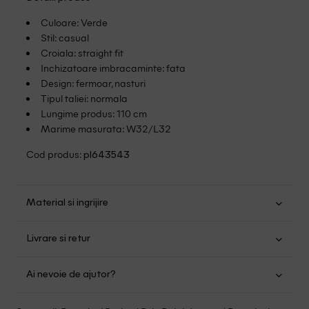
Culoare: Verde
Stil: casual
Croiala: straight fit
Inchizatoare imbracaminte: fata
Design: fermoar, nasturi
Tipul taliei: normala
Lungime produs: 110 cm
Marime masurata: W32/L32
Cod produs:
pl643543
Material si ingrijire
Bumbac: 100%
Livrare si retur
Spalare usoara la 30
Transport Gratuit pentru orice comanda cu o valoare mai
Albire fara clor
Ai nevoie de ajutor?
mare de 149.00 lei.
Uscare normala, prin centrifugare
Se pot calca la temperaturi inalte
Suntem aici pentru a te ajuta:
Politica livrare