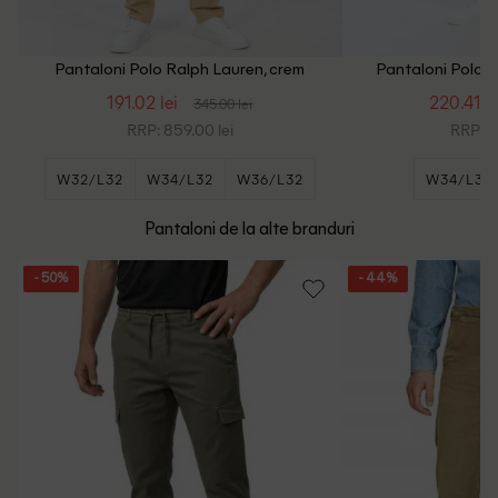
Pantaloni Polo Ralph Lauren, crem
Pantaloni Polo R
191.02 lei
220.41 le
345.00 lei
RRP: 859.00 lei
RRP: 8
W32/L32
W34/L32
W36/L32
W34/L32
+1
Pantaloni de la alte branduri
- 50%
- 44%