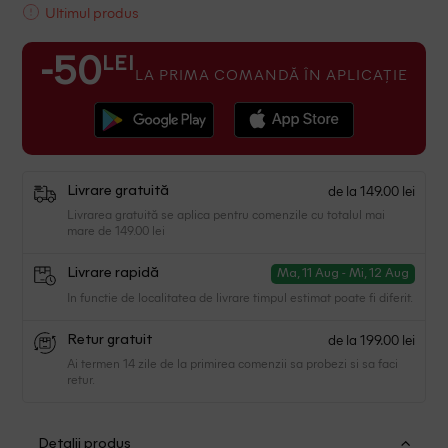
Ultimul produs
LEI
-50
LA PRIMA COMANDĂ ÎN APLICAȚIE
de la 149.00 lei
Livrare gratuită
Livrarea gratuită se aplica pentru comenzile cu totalul mai
mare de 149.00 lei
Livrare rapidă
Ma, 11 Aug - Mi, 12 Aug
In functie de localitatea de livrare timpul estimat poate fi diferit.
de la 199.00 lei
Retur gratuit
Ai termen 14 zile de la primirea comenzii sa probezi si sa faci
retur.
Detalii produs