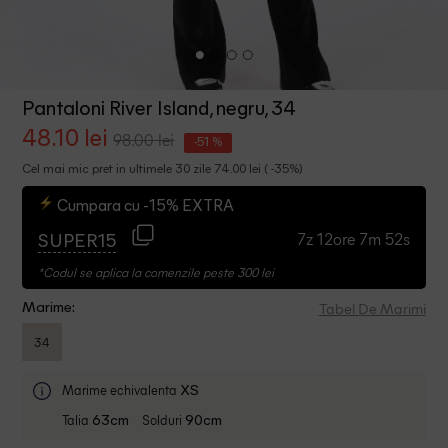
Pantaloni River Island, negru, 34
48.10 lei
98.00 lei
-51 %
Cel mai mic pret in ultimele 30 zile 74.00 lei ( -35%)
Cumpara cu -15% EXTRA
7z 12ore 7m 52s
SUPER15
*Codul se aplica la comenzile peste 300 lei
Tabel De Marimi
Marime:
34
Marime echivalenta
XS
Talia
Solduri
63cm
90cm