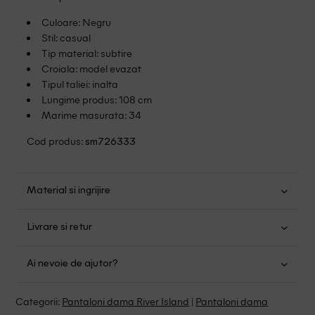
Culoare: Negru
Stil: casual
Tip material: subtire
Croiala: model evazat
Tipul taliei: inalta
Lungime produs: 108 cm
Marime masurata: 34
Cod produs:
sm726333
Material si ingrijire
Poliester: 90%; Elastan: 10%
Livrare si retur
Spalare usoara la 30
Transport Gratuit pentru orice comanda cu o valoare mai
Nu folositi inalbitor
Ai nevoie de ajutor?
mare de 149.00 lei.
Nu uscati in uscator
Se pot calca
Suntem aici pentru a te ajuta:
Politica livrare
Categorii:
Pantaloni dama River Island
|
Pantaloni dama
Fara curatare chimica
Program: Luni-Vineri intre 9:00 - 15:00