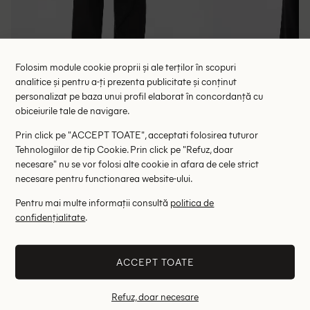
Folosim module cookie proprii și ale terților în scopuri
analitice și pentru a-ți prezenta publicitate și conținut
Pantaloni Pepe Jeans, negru
Pantaloni Pe
personalizat pe baza unui profil elaborat în concordanță cu
obiceiurile tale de navigare.
148.00 lei
137.00 le
279.00 lei
RRP: 419.00 lei
RRP: 4
Prin click pe "ACCEPT TOATE", acceptati folosirea tuturor
Tehnologiilor de tip Cookie. Prin click pe "Refuz, doar
S
necesare" nu se vor folosi alte cookie in afara de cele strict
necesare pentru functionarea website-ului.
Altii au fost interesati de
Pentru mai multe informații consultă
politica de
confidențialitate
.
- 54%
- 85%
ACCEPT TOATE
Refuz, doar necesare