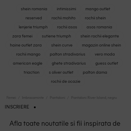
shein romania
intimissimi
mango outlet
reserved
rochii mohito
rochii shein
lenjerie triumph
rochii asos
asos romania
zara femei
sutiene triumph
shein rochii elegante
haine outlet zara
shein curve
magazin online shein
rochii mango
palton stradivarius
vero moda
american eagle
ghete stradivarius
guess outlet
triaction
s oliver outlet
palton dama
rochii de ocazie
Femei
Imbracaminte
Pantaloni
Pantaloni River Island, negru
INSCRIERE
Afla toate noutatile si fii inspirata de