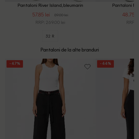
Pantaloni River Island, bleumarin
Pantaloni Riv
57.85 lei
48.75 le
89.00 lei
RRP: 269.00 lei
RRP: 1
32 R
3
Pantaloni de la alte branduri
- 47%
- 44%