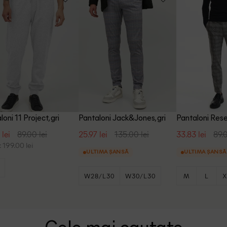
oni 11 Project, gri
Pantaloni Jack&Jones, gri
Pantaloni Rese
 lei
89.00 lei
25.97 lei
135.00 lei
33.83 lei
89.0
 199.00 lei
ULTIMA ȘANSĂ
ULTIMA ȘANSĂ
W28/L30
W30/L30
M
L
X