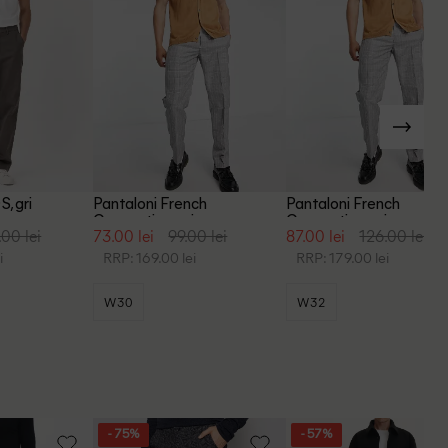
, gri
Pantaloni French
Pantaloni French
Connection, gri
Connection, gri
.00 lei
73.00 lei
99.00 lei
87.00 lei
126.00 lei
i
RRP: 169.00 lei
RRP: 179.00 lei
W30
W32
- 75%
- 57%