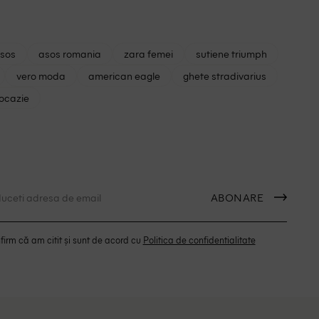
asos
asos romania
zara femei
sutiene triumph
vero moda
american eagle
ghete stradivarius
 ocazie
ABONARE
irm că am citit și sunt de acord cu
Politica de confidentialitate