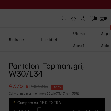
0
0
Ultima
Supe
Reduceri
Lichidari
Șansă
Sale
Pantaloni Topman, gri,
W30/L34
47.76 lei
145.00 lei
-67 %
Cel mai mic pret in ultimele 30 zile 73.47 lei ( -35%)
Cumpara cu -15% EXTRA