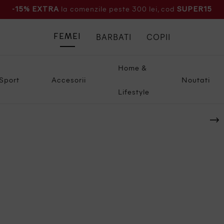
la comenzile peste 300 lei, cod
-15% EXTRA
SUPER15
BARBATI
COPII
FEMEI
Home &
Sport
Accesorii
Noutati
Lifestyle