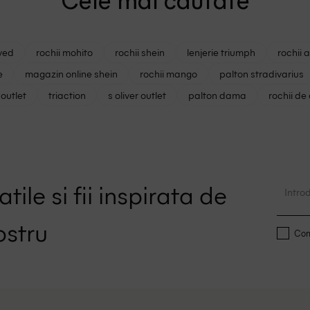
Cele mai cautate
ved
rochii mohito
rochii shein
lenjerie triumph
rochii 
e
magazin online shein
rochii mango
palton stradivarius
outlet
triaction
s oliver outlet
palton dama
rochii de
tile si fii inspirata de
ostru
Conf