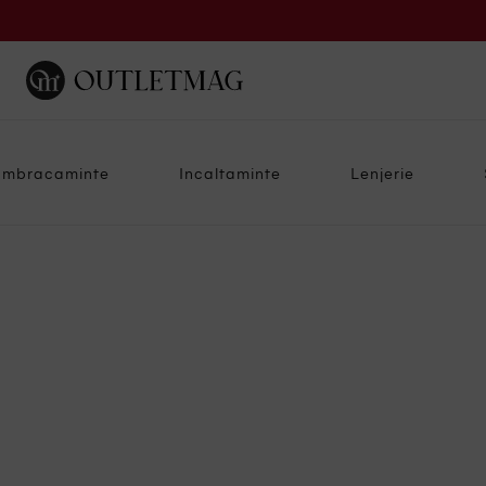
Imbracaminte
Incaltaminte
Lenjerie