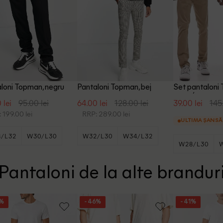
loni Topman, negru
Pantaloni Topman, bej
Set pantaloni
crem/negru
 lei
95.00 lei
64.00 lei
128.00 lei
39.00 lei
145
 199.00 lei
RRP: 289.00 lei
ULTIMA ȘANSĂ
/L32
W30/L30
W32/L30
W34/L32
W28/L30
Pantaloni de la alte brandur
0%
- 46%
- 41%