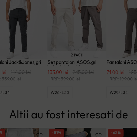
loni Jack&Jones, gri
Set pantaloni ASOS, gri
Pantaloni ASOS
inchis/gri deschis
 lei
114.00 lei
133.00 lei
245.00 lei
74.00 lei
125
 359.00 lei
RRP: 399.00 lei
RRP: 199.00 le
/L34
W26/L30
W29/L32
Altii au fost interesati de
5%
- 81%
- 62%