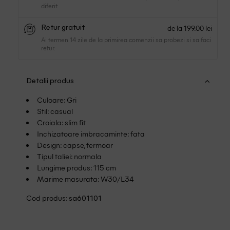
diferit.
de la 199.00 lei
Retur gratuit
Ai termen 14 zile de la primirea comenzii sa probezi si sa faci
retur.
Detalii produs
Culoare: Gri
Stil: casual
Croiala: slim fit
Inchizatoare imbracaminte: fata
Design: capse, fermoar
Tipul taliei: normala
Lungime produs: 115 cm
Marime masurata: W30/L34
Cod produs:
sa601101