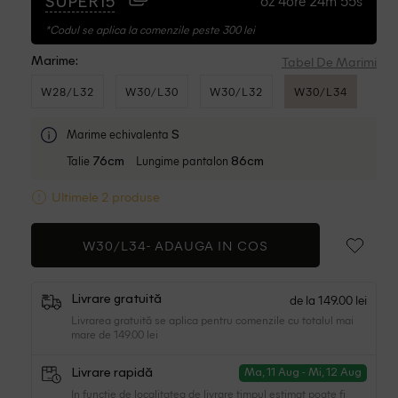
6z 4ore 24m 54s
SUPER15
*Codul se aplica la comenzile peste 300 lei
Tabel De Marimi
Marime:
W28/L32
W30/L30
W30/L32
W30/L34
Marime echivalenta
S
Talie
Lungime pantalon
76cm
86cm
Ultimele 2 produse
W30/L34-
ADAUGA IN COS
de la 149.00 lei
Livrare gratuită
Livrarea gratuită se aplica pentru comenzile cu totalul mai
mare de 149.00 lei
Livrare rapidă
Ma, 11 Aug - Mi, 12 Aug
In functie de localitatea de livrare timpul estimat poate fi