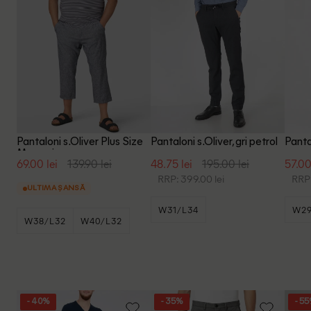
Pantaloni s.Oliver Plus Size
Pantaloni s.Oliver, gri petrol
Panta
Men, gri
69.00 lei
139.90 lei
48.75 lei
195.00 lei
57.00
RRP: 399.00 lei
RRP:
ULTIMA ȘANSĂ
W31/L34
W29
W38/L32
W40/L32
W46/L32
- 40%
- 35%
- 5