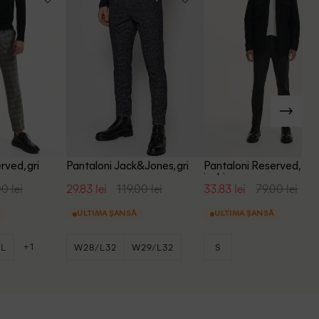
rved, gri
Pantaloni Jack&Jones, gri
Pantaloni Reserved, gri
inchis
0 lei
29.83 lei
119.00 lei
33.83 lei
79.00 lei
ULTIMA ȘANSĂ
ULTIMA ȘANSĂ
+1
L
W28/L32
W29/L32
S
+1
W30/L32