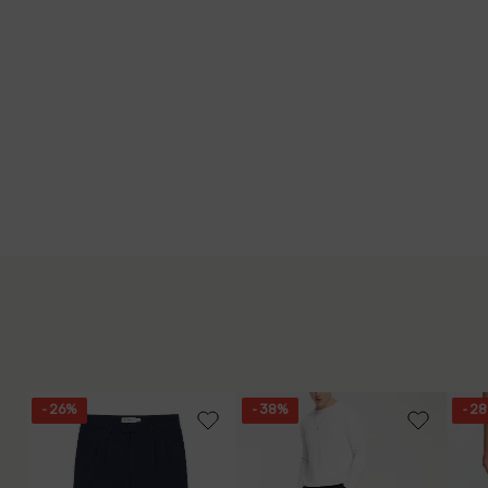
- 26%
- 38%
- 2