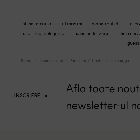
shein romania
intimissimi
mango outlet
reser
shein rochii elegante
haine outlet zara
shein curv
guess 
Barbati
Imbracaminte
Pantaloni
Pantaloni Topman, gri
Afla toate nouta
INSCRIERE
newsletter-ul n