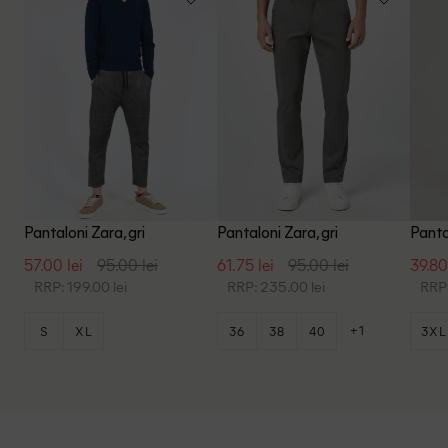
Pantaloni Zara, gri
Pantaloni Zara, gri
Pantal
57.00 lei
95.00 lei
61.75 lei
95.00 lei
39.80
RRP: 199.00 lei
RRP: 235.00 lei
RRP:
+1
S
XL
36
38
40
3XL