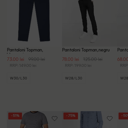
Pantaloni Topman,
Pantaloni Topman, negru
Panta
bleumarin
73.00 lei
99.00 lei
78.00 lei
125.00 lei
68.00
RRP: 149.00 lei
RRP: 199.00 lei
RRP:
W30/L30
W28/L30
W28
- 51%
- 75%
- 5