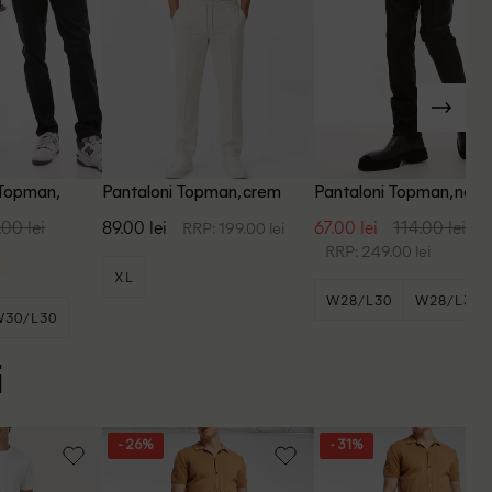
 Topman,
Pantaloni Topman, crem
Pantaloni Topman, negr
.00 lei
89.00 lei
67.00 lei
114.00 lei
RRP: 199.00 lei
RRP: 249.00 lei
XL
W28/L30
W28/L32
W30/L30
+4
W30/L30
i
- 26%
- 31%