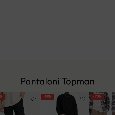
Pantaloni Topman
8%
- 50%
- 73%