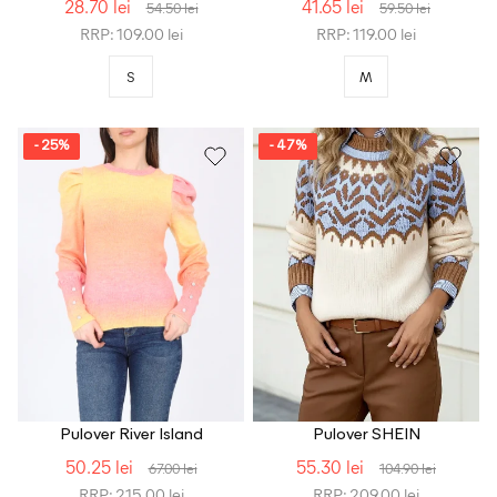
28.70 lei
41.65 lei
54.50 lei
59.50 lei
RRP: 109.00 lei
RRP: 119.00 lei
S
M
- 25%
- 47%
Pulover River Island
Pulover SHEIN
50.25 lei
55.30 lei
67.00 lei
104.90 lei
RRP: 215.00 lei
RRP: 209.00 lei