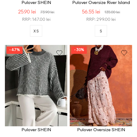
Pulover SHEIN
Pulover Oversize River Island
25.90 lei
56.55 lei
73.90 lei
135.00 lei
RRP: 147.00 lei
RRP: 299.00 lei
XS
S
- 47%
- 30%
Pulover SHEIN
Pulover Oversize SHEIN