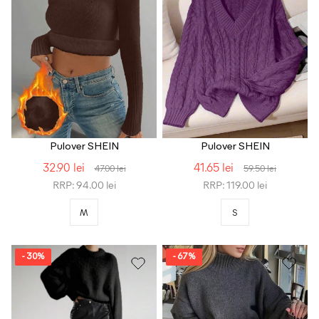
Pulover SHEIN
Pulover SHEIN
32.90 lei
41.65 lei
47.00 lei
59.50 lei
RRP: 94.00 lei
RRP: 119.00 lei
M
S
- 30%
- 67%