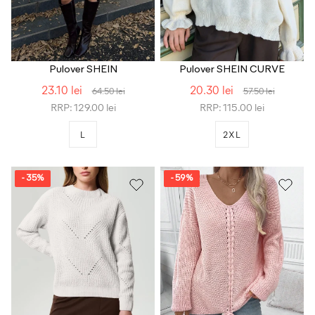
Pulover SHEIN
Pulover SHEIN CURVE
23.10 lei
20.30 lei
64.50 lei
57.50 lei
RRP: 129.00 lei
RRP: 115.00 lei
L
2XL
- 35%
- 59%