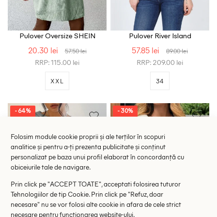
Pulover Oversize SHEIN
Pulover River Island
20.30 lei
57.85 lei
57.50 lei
89.00 lei
RRP: 115.00 lei
RRP: 209.00 lei
XXL
34
- 64%
- 30%
Folosim module cookie proprii și ale terților în scopuri
analitice și pentru a-ți prezenta publicitate și conținut
personalizat pe baza unui profil elaborat în concordanță cu
obiceiurile tale de navigare.
Prin click pe "ACCEPT TOATE", acceptati folosirea tuturor
Tehnologiilor de tip Cookie. Prin click pe "Refuz, doar
necesare" nu se vor folosi alte cookie in afara de cele strict
necesare pentru functionarea website-ului.