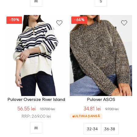
M
S
- 59%
- 64%
Pulover Oversize River Island
Pulover ASOS
56.55 lei
34.81 lei
137.00 lei
97.00 lei
RRP: 269.00 lei
ULTIMA ȘANSĂ
M
32-34
36-38