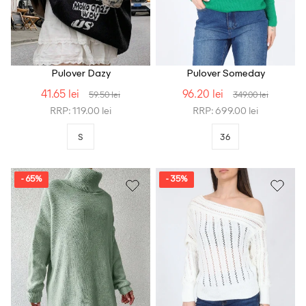
Pulover Dazy
Pulover Someday
41.65 lei
96.20 lei
59.50 lei
349.00 lei
RRP: 119.00 lei
RRP: 699.00 lei
S
36
- 65%
- 35%