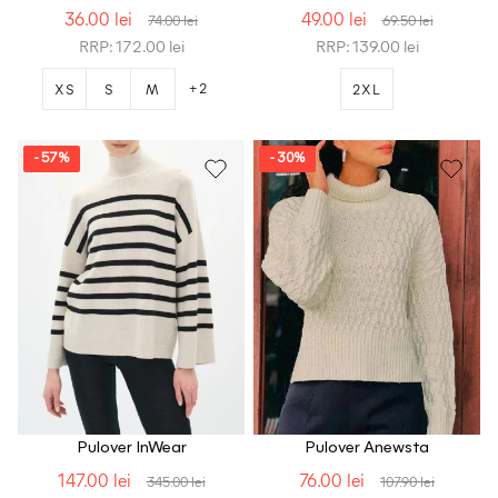
36.00 lei
49.00 lei
74.00 lei
69.50 lei
RRP: 172.00 lei
RRP: 139.00 lei
+2
XS
S
M
2XL
- 57%
- 30%
Pulover InWear
Pulover Anewsta
147.00 lei
76.00 lei
345.00 lei
107.90 lei