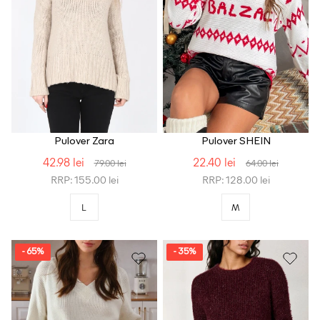
Pulover Zara
Pulover SHEIN
42.98 lei
22.40 lei
79.00 lei
64.00 lei
RRP: 155.00 lei
RRP: 128.00 lei
L
M
- 65%
- 35%