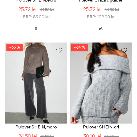
Pulover SHEIN, ecru
Pulover SHEIN, galben
25.72 lei
25.72 lei
44.50 lei
64.50 lei
RRP: 89.00 lei
RRP: 129.00 lei
S
M
- 65 %
- 64 %
Pulover SHEIN, maro
Pulover SHEIN, gri
24.50 lei
30.10 lei
69.50 lei
84.50 lei