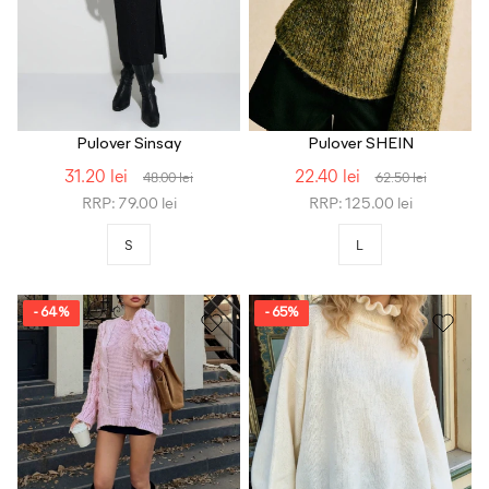
Pulover Sinsay
Pulover SHEIN
31.20 lei
22.40 lei
48.00 lei
62.50 lei
RRP: 79.00 lei
RRP: 125.00 lei
S
L
- 64%
- 65%