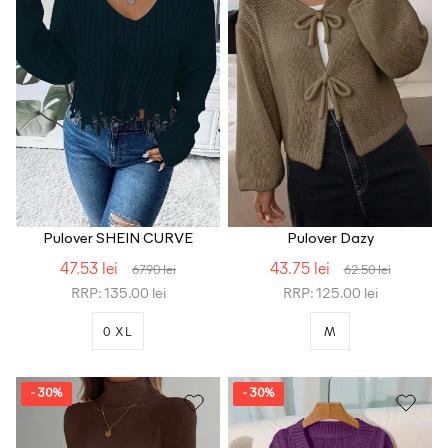
Pulover SHEIN CURVE
Pulover Dazy
47.53 lei
43.75 lei
67.90 lei
62.50 lei
RRP: 135.00 lei
RRP: 125.00 lei
0 XL
M
- 30%
- 30%