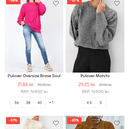
- 66%
- 67%
Pulover Oversize Brave Soul
Pulover Mohito
31.84 lei
29.25 lei
95.00 lei
89.00 lei
RRP: 169.00 lei
RRP: 169.00 lei
+1
36
38
40
XS
S
- 51%
- 65%