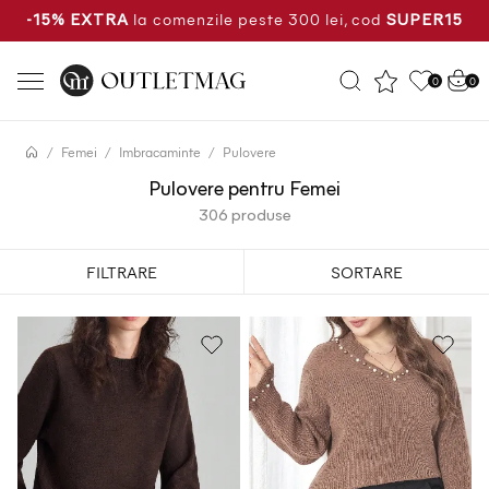
la comenzile peste 300 lei, cod
-15% EXTRA
SUPER15
0
0
Femei
Imbracaminte
Pulovere
Pulovere pentru Femei
306 produse
FILTRARE
SORTARE
Cele mai noi produse
Cel mai mic pret
Cel mai mare pret
Cea mai mare reducere