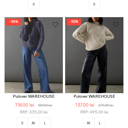
S
S
- 38%
- 50%
Pulover WAREHOUSE
Pulover WAREHOUSE
118.00 lei
137.00 lei
189.00 lei
275.00 lei
RRP: 335.00 lei
RRP: 495.00 lei
S
M
L
M
L