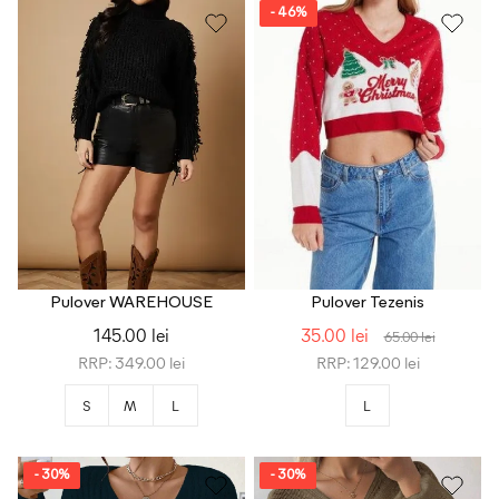
- 46%
Pulover WAREHOUSE
Pulover Tezenis
145.00 lei
35.00 lei
65.00 lei
RRP: 349.00 lei
RRP: 129.00 lei
S
M
L
L
- 30%
- 30%