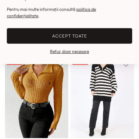
Pentru mai multe informații consultă
politica de
Pulover SHEIN CURVE
Pulover SHEIN
confidențialitate
.
26.60 lei
50.75 lei
74.50 lei
72.50 lei
RRP: 149.00 lei
RRP: 145.00 lei
ACCEPT TOATE
2XL
M
Refuz, doar necesare
- 65%
- 58%