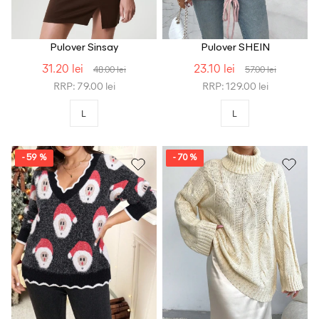
Pulover Sinsay
Pulover SHEIN
31.20 lei
23.10 lei
48.00 lei
57.00 lei
RRP: 79.00 lei
RRP: 129.00 lei
L
L
- 59 %
- 70 %