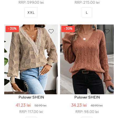
RRP: 599.00 lei
RRP: 215.00 lei
XXL
L
- 30%
- 30%
Pulover SHEIN
Pulover SHEIN
41.23 lei
34.23 lei
58.90 lei
48.90 lei
RRP: 117.00 lei
RRP: 98.00 lei