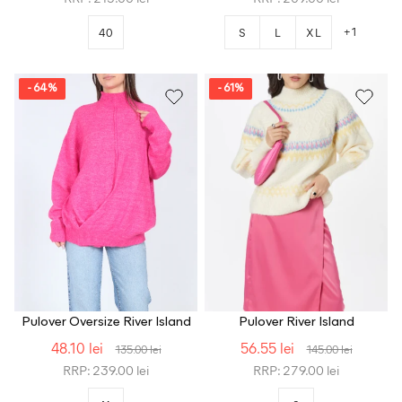
+1
40
S
L
XL
- 64%
- 61%
Pulover Oversize River Island
Pulover River Island
48.10 lei
56.55 lei
135.00 lei
145.00 lei
RRP: 239.00 lei
RRP: 279.00 lei