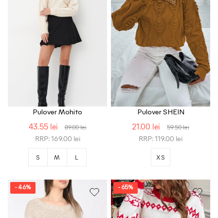
Pulover Mohito
Pulover SHEIN
43.55 lei
21.00 lei
89.00 lei
59.50 lei
RRP: 169.00 lei
RRP: 119.00 lei
S
M
L
XS
- 46%
- 65%