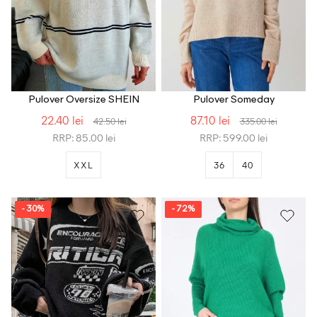
Pulover Oversize SHEIN
Pulover Someday
22.40 lei
87.10 lei
42.50 lei
335.00 lei
RRP: 85.00 lei
RRP: 599.00 lei
XXL
36
40
- 30%
- 72%