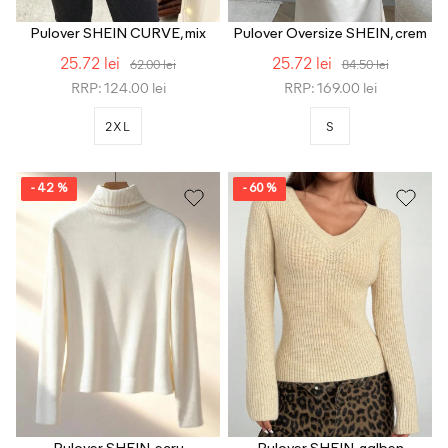
Pulover SHEIN CURVE, mix
Pulover Oversize SHEIN, crem
culori
25.72 lei
25.72 lei
62.00 lei
84.50 lei
RRP: 124.00 lei
RRP: 169.00 lei
2XL
S
- 42 %
- 60 %