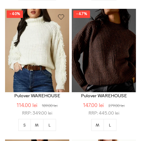
- 40%
- 47%
Pulover WAREHOUSE
Pulover WAREHOUSE
114.00 lei
147.00 lei
189.00 lei
279.00 lei
RRP: 349.00 lei
RRP: 445.00 lei
S
M
L
M
L