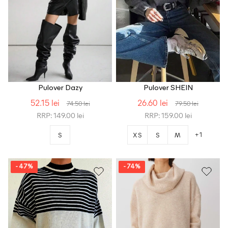
Pulover Dazy
Pulover SHEIN
52.15 lei
26.60 lei
74.50 lei
79.50 lei
RRP: 149.00 lei
RRP: 159.00 lei
+1
S
XS
S
M
- 47%
- 74%