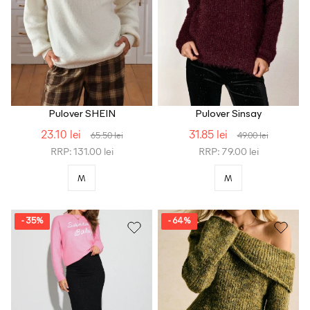
Pulover SHEIN
Pulover Sinsay
23.10 lei
31.85 lei
65.50 lei
49.00 lei
RRP: 131.00 lei
RRP: 79.00 lei
M
M
- 35%
- 64%