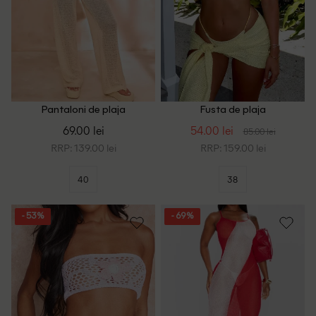
Pantaloni de plaja
Fusta de plaja
PrettyLittleThing, crem
PrettyLittleThing, galben
69.00 lei
54.00 lei
85.00 lei
RRP: 139.00 lei
RRP: 159.00 lei
40
38
- 53%
- 69%