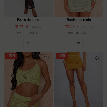
Fusta de plaja
Rochie de plaja
PrettyLittleThing, negru
PrettyLittleThing, verde
25.47 lei
33.06 lei
93.90 lei
71.90 lei
RRP: 159.00 lei
RRP: 159.00 lei
M
38
- 35%
- 60%