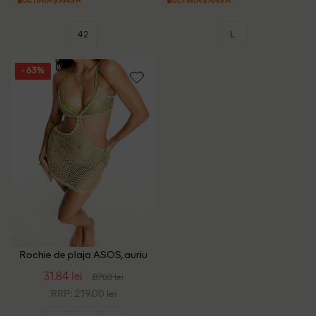
ULTIMA ȘANSĂ
ULTIMA ȘANSĂ
42
L
- 63%
Rochie de plaja ASOS, auriu
31.84 lei
87.00 lei
RRP: 219.00 lei