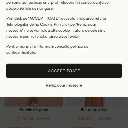
personalizat pe baza unui profil elaborat în concordanță cu
obiceiurile tale de navigare.
ULTIMA ȘANSĂ
ULTIMA ȘANSĂ
Prin click pe "ACCEPT TOATE", acceptati folosirea tuturor
34
XS
Tehnologiilor de tip Cookie. Prin click pe "Refuz, doar
necesare" nu se vor folosi alte cookie in afara de cele strict
necesare pentru functionarea website-ului.
- 70%
- 52%
Pentru mai multe informații consultă
politica de
confidențialitate
.
ACCEPT TOATE
Refuz, doar necesare
Rochie de plaja
Fusta de plaja
PrettyLittleThing, verde
PrettyLittleThing, crem
21.65 lei
21.65 lei
72.90 lei
45.00 lei