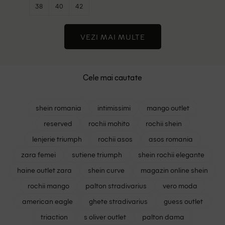
38
40
42
VEZI MAI MULTE
Cele mai cautate
shein romania
intimissimi
mango outlet
reserved
rochii mohito
rochii shein
lenjerie triumph
rochii asos
asos romania
zara femei
sutiene triumph
shein rochii elegante
haine outlet zara
shein curve
magazin online shein
rochii mango
palton stradivarius
vero moda
american eagle
ghete stradivarius
guess outlet
triaction
s oliver outlet
palton dama