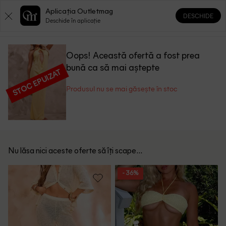
Aplicația Outletmag
DESCHIDE
0
0
Deschide în aplicație
Oops! Această ofertă a fost prea
bună ca să mai aștepte
STOC EPUIZAT
Produsul nu se mai găsește în stoc
Nu lăsa nici aceste oferte să îți scape...
- 36%