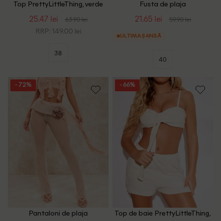
Top PrettyLittleThing, verde
Fusta de plaja
PrettyLittleThing, negru
25.47 lei
21.65 lei
63.90 lei
59.90 lei
RRP: 149.00 lei
ULTIMA ȘANSĂ
38
40
- 72%
- 66%
Pantaloni de plaja
Top de baie PrettyLittleThing,