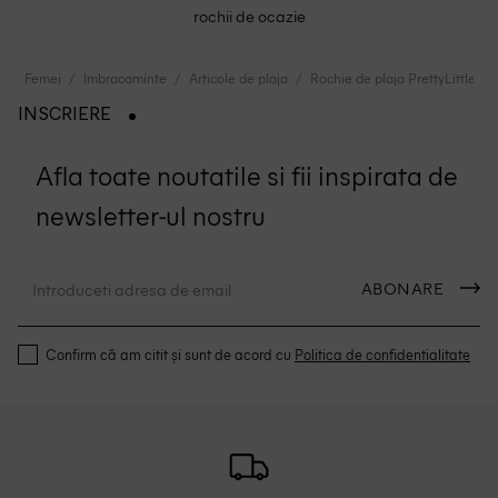
rochii de ocazie
Femei
Imbracaminte
Articole de plaja
Rochie de plaja PrettyLittleThi
INSCRIERE
Afla toate noutatile si fii inspirata de
newsletter-ul nostru
ABONARE
Confirm că am citit și sunt de acord cu
Politica de confidentialitate