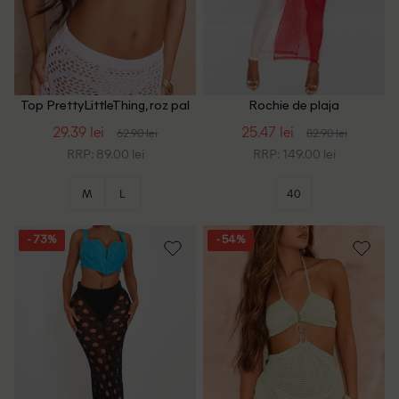
Top PrettyLittleThing, roz pal
Rochie de plaja
PrettyLittleThing, alb/rosu
29.39 lei
25.47 lei
62.90 lei
82.90 lei
RRP: 89.00 lei
RRP: 149.00 lei
M
L
40
- 73%
- 54%