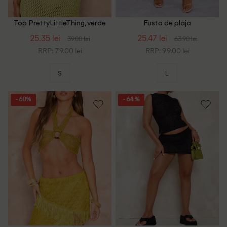
Top PrettyLittleThing, verde
Fusta de plaja
PrettyLittleThing, portocaliu
25.35 lei
25.47 lei
39.00 lei
63.90 lei
RRP: 79.00 lei
RRP: 99.00 lei
S
L
- 60%
- 64%