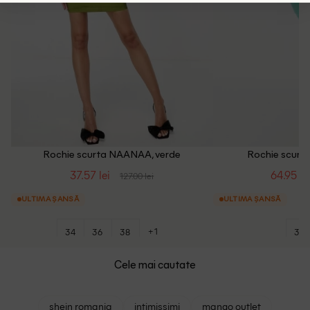
Rochie scurta NAANAA, verde
Rochie scurta
37.57 lei
64.95 le
127.00 lei
ULTIMA ȘANSĂ
ULTIMA ȘANSĂ
+1
34
36
38
32
Cele mai cautate
shein romania
intimissimi
mango outlet