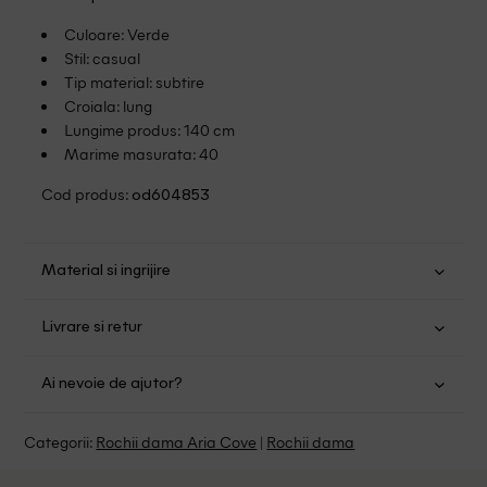
Culoare: Verde
Stil: casual
Tip material: subtire
Croiala: lung
Lungime produs: 140 cm
Marime masurata: 40
Cod produs:
od604853
Material si ingrijire
Poliester: 90%; Elastan: 10%
Livrare si retur
Spalare usoara la 30
Transport Gratuit pentru orice comanda cu o valoare mai
Nu folositi inalbitor
Ai nevoie de ajutor?
mare de 149.00 lei.
Nu uscati in uscator
Se pot calca
Suntem aici pentru a te ajuta:
Politica livrare
Categorii:
Rochii dama Aria Cove
|
Rochii dama
Fara curatare chimica
Program: Luni-Vineri intre 9:00 - 15:00
Retur Gratuit in 14 zile pentru comenzile cu valoare mai