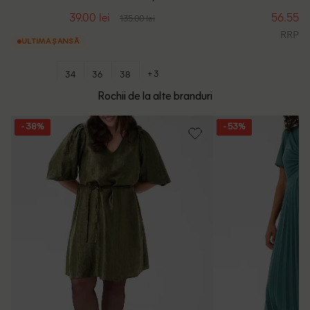
39.00 lei
56.55 le
135.00 lei
RRP: 3
ULTIMA ȘANSĂ
+3
34
36
38
Rochii de la alte branduri
- 38%
- 53%