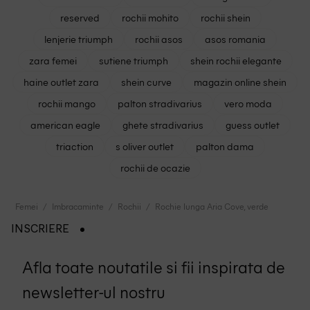
reserved
rochii mohito
rochii shein
lenjerie triumph
rochii asos
asos romania
zara femei
sutiene triumph
shein rochii elegante
haine outlet zara
shein curve
magazin online shein
rochii mango
palton stradivarius
vero moda
american eagle
ghete stradivarius
guess outlet
triaction
s oliver outlet
palton dama
rochii de ocazie
Femei
Imbracaminte
Rochii
Rochie lunga Aria Cove, verde
INSCRIERE
Afla toate noutatile si fii inspirata de
newsletter-ul nostru