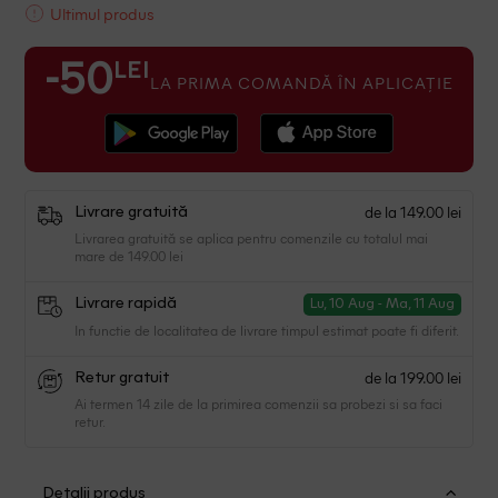
Ultimul produs
LEI
-50
LA PRIMA COMANDĂ ÎN APLICAȚIE
de la 149.00 lei
Livrare gratuită
Livrarea gratuită se aplica pentru comenzile cu totalul mai
mare de 149.00 lei
Livrare rapidă
Lu, 10 Aug - Ma, 11 Aug
In functie de localitatea de livrare timpul estimat poate fi diferit.
de la 199.00 lei
Retur gratuit
Ai termen 14 zile de la primirea comenzii sa probezi si sa faci
retur.
Detalii produs