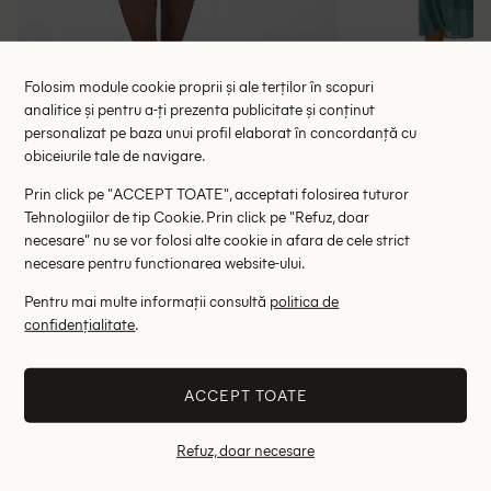
Folosim module cookie proprii și ale terților în scopuri
analitice și pentru a-ți prezenta publicitate și conținut
Rochie scurta Kaffe Curve, verde
Rochie lung
personalizat pe baza unui profil elaborat în concordanță cu
118.00 lei
137.00 le
189.00 lei
obiceiurile tale de navigare.
RRP: 369.00 lei
RRP: 4
Prin click pe "ACCEPT TOATE", acceptati folosirea tuturor
Tehnologiilor de tip Cookie. Prin click pe "Refuz, doar
50
necesare" nu se vor folosi alte cookie in afara de cele strict
necesare pentru functionarea website-ului.
Altii au fost interesati de
Pentru mai multe informații consultă
politica de
confidențialitate
.
- 70%
- 68%
ACCEPT TOATE
Refuz, doar necesare