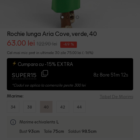
Rochie lunga Aria Cove, verde, 40
63.00 lei
122.90 lei
-49 %
Cel mai mic pret in ultimele 30 zile 75.00 lei ( -16%)
Cumpara cu -15% EXTRA
8z 8ore 51m 12s
SUPER15
*Codul se aplica la comenzile peste 300 lei
Tabel De Marimi
Marime:
34
38
40
42
44
Marime echivalenta
L
Bust
Talie
Solduri
93cm
75cm
98.5cm