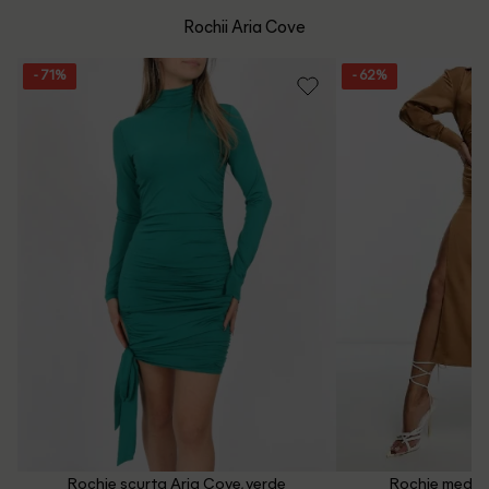
mare de 199 de lei.
Whatsapp/Telefon: +40 (771) 404 643
Rochii Aria Cove
Politica de Retur
Email: [
contact@outletmag.ro
]
- 71%
- 62%
Intrebari frecvente
Rochie scurta Aria Cove, verde
Rochie medie 