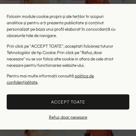
Folosim module cookie proprii și ale terților în scopuri
analitice și pentru a-ți prezenta publicitate și conținut
personalizat pe baza unui profil elaborat în concordanță cu
obiceiurile tale de navigare.
Prin click pe "ACCEPT TOATE", acceptati folosirea tuturor
Tehnologiilor de tip Cookie. Prin click pe "Refuz, doar
necesare" nu se vor folosi alte cookie in afara de cele strict
necesare pentru functionarea website-ului.
Pentru mai multe informații consultă
politica de
Rochie scurta COLLUSION,
Rochie medie Little Mistress,
portocaliu
portocaliu
confidențialitate
.
44.00 lei
74.00 lei
89.00 lei
184.00 lei
RRP: 159.00 lei
RRP: 449.00 lei
ACCEPT TOATE
32
34
36
36
38
42
Refuz, doar necesare
- 78%