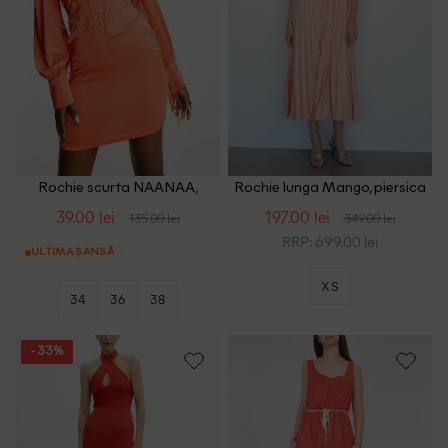
Rochie scurta NAANAA,
Rochie lunga Mango, piersica
portocaliu
39.00 lei
197.00 lei
135.00 lei
349.00 lei
RRP: 699.00 lei
ULTIMA ȘANSĂ
XS
34
36
38
- 33%