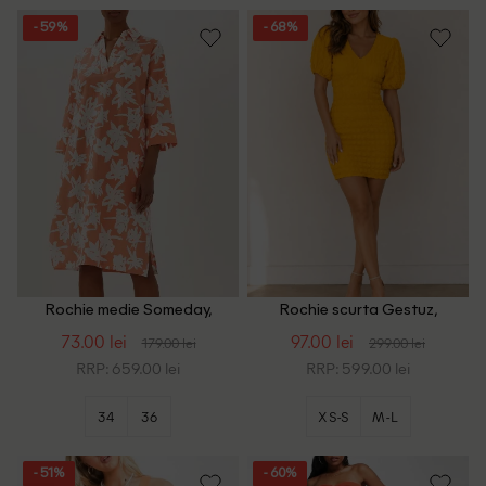
- 59%
- 68%
Rochie medie Someday,
Rochie scurta Gestuz,
portocaliu
portocaliu
73.00 lei
97.00 lei
179.00 lei
299.00 lei
RRP: 659.00 lei
RRP: 599.00 lei
34
36
XS-S
M-L
- 51%
- 60%