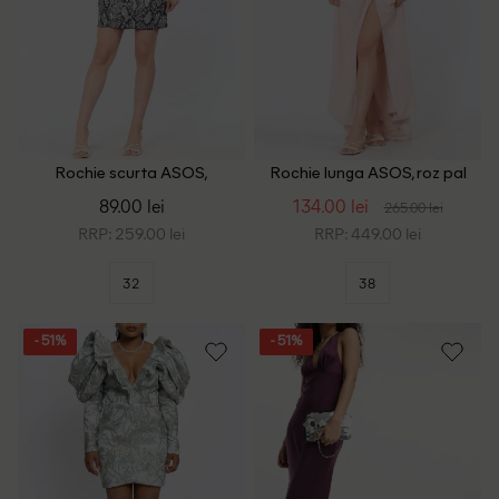
Rochie scurta ASOS,
Rochie lunga ASOS, roz pal
imprimeu sarpe
89.00 lei
134.00 lei
265.00 lei
RRP: 259.00 lei
RRP: 449.00 lei
32
38
- 51%
- 51%