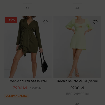
44
46
- 69%
Rochie scurta ASOS, kaki
Rochie scurta ASOS, verde
39.00 lei
97.00 lei
125.00 lei
RRP: 249.00 lei
ULTIMA ȘANSĂ
40