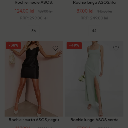
Rochie medie ASOS,
Rochie lunga ASOS, lila
bleumarin
124.00 lei
87.00 lei
189.00 lei
145.00 lei
RRP: 299.00 lei
RRP: 249.00 lei
36
44
- 38%
- 49%
Rochie scurta ASOS, negru
Rochie lunga ASOS, verde