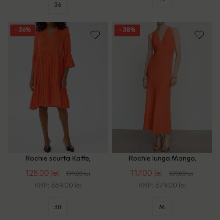
36
- 36%
- 38%
Rochie scurta Kaffe,
Rochie lunga Mango,
portocaliu
portocaliu
128.00 lei
117.00 lei
199.00 lei
189.00 lei
RRP: 369.00 lei
RRP: 379.00 lei
38
M