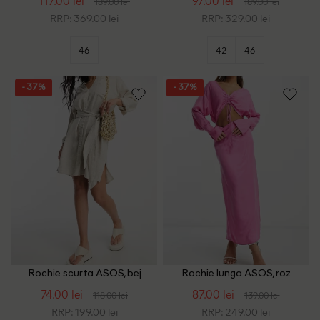
117.00 lei
97.00 lei
189.00 lei
189.00 lei
RRP: 369.00 lei
RRP: 329.00 lei
46
42
46
- 37%
- 37%
Rochie scurta ASOS, bej
Rochie lunga ASOS, roz
74.00 lei
87.00 lei
118.00 lei
139.00 lei
RRP: 199.00 lei
RRP: 249.00 lei