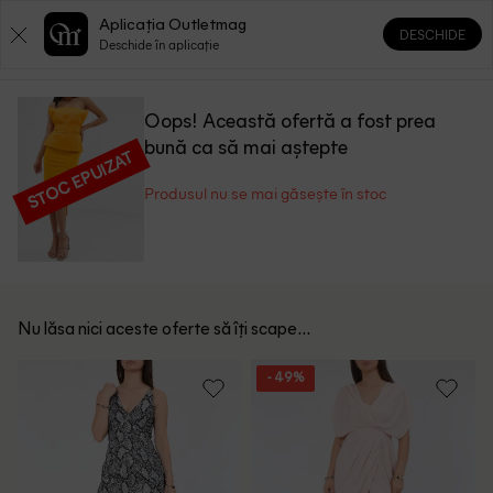
Aplicația Outletmag
DESCHIDE
0
0
Deschide în aplicație
Oops! Această ofertă a fost prea
bună ca să mai aștepte
STOC EPUIZAT
Produsul nu se mai găsește în stoc
Nu lăsa nici aceste oferte să îți scape...
- 49%