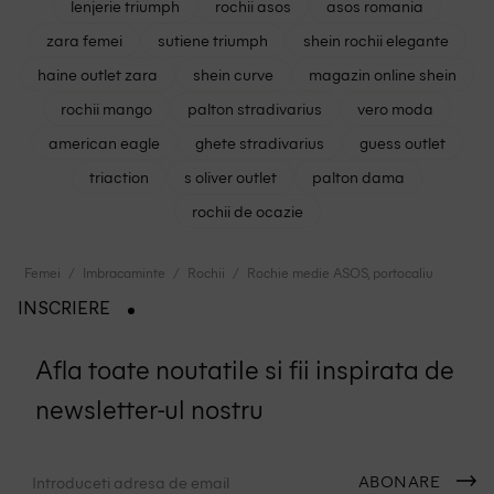
lenjerie triumph
rochii asos
asos romania
zara femei
sutiene triumph
shein rochii elegante
haine outlet zara
shein curve
magazin online shein
rochii mango
palton stradivarius
vero moda
american eagle
ghete stradivarius
guess outlet
triaction
s oliver outlet
palton dama
rochii de ocazie
Femei
Imbracaminte
Rochii
Rochie medie ASOS, portocaliu
INSCRIERE
Afla toate noutatile si fii inspirata de
newsletter-ul nostru
ABONARE