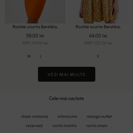
Rochie scurta Bershka,
Rochie scurta Bershka,
portocaliu
portocaliu
58.00 lei
64.00 lei
RRP: 99.00 lei
RRP: 125.00 lei
M
L
S
VEZI MAI MULTE
Cele mai cautate
shein romania
intimissimi
mango outlet
reserved
rochii mohito
rochii shein