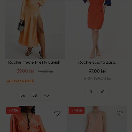
Rochie medie Pretty Lavish,
Rochie scurta Zara,
portocaliu
portocaliu/albastru
39.00 lei
97.00 lei
175.00 lei
RRP: 199.00 lei
ULTIMA ȘANSĂ
S
M
36
38
40
- 71%
- 44%