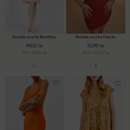
Rochie scurta Bershka,
Rochie scurta Haute,
portocaliu
portocaliu
49.00 lei
52.90 lei
RRP: 99.00 lei
RRP: 105.00 lei
L
S