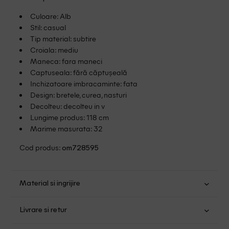
Culoare: Alb
Stil: casual
Tip material: subtire
Croiala: mediu
Maneca: fara maneci
Captuseala: fără căptușeală
Inchizatoare imbracaminte: fata
Design: bretele, curea, nasturi
Decolteu: decolteu in v
Lungime produs: 118 cm
Marime masurata: 32
Cod produs:
om728595
Material si ingrijire
In: 52%; Viscoza: 48%
Livrare si retur
Spalare usoara la 40
Transport Gratuit pentru orice comanda cu o valoare mai