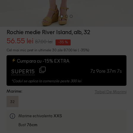
Rochie medie River Island, alb, 32
56.55 lei
87.00 lei
-35 %
Cel mai mic pret in ultimele 30 zile 87.00 lei ( -35%)
Cumpara cu -15% EXTRA
7z 9ore 37m 6s
SUPER15
*Codul se aplica la comenzile peste 300 lei
Tabel De Marimi
Marime:
32
Marime echivalenta
XXS
Bust
76cm