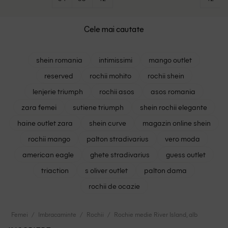
Cele mai cautate
shein romania
intimissimi
mango outlet
reserved
rochii mohito
rochii shein
lenjerie triumph
rochii asos
asos romania
zara femei
sutiene triumph
shein rochii elegante
haine outlet zara
shein curve
magazin online shein
rochii mango
palton stradivarius
vero moda
american eagle
ghete stradivarius
guess outlet
triaction
s oliver outlet
palton dama
rochii de ocazie
Femei
Imbracaminte
Rochii
Rochie medie River Island, alb