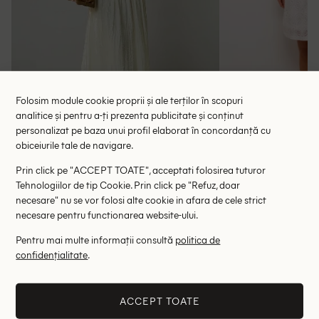
Folosim module cookie proprii și ale terților în scopuri
analitice și pentru a-ți prezenta publicitate și conținut
personalizat pe baza unui profil elaborat în concordanță cu
obiceiurile tale de navigare.
Rochie medie UHLYNE, ecru
Rochie scurt
Prin click pe "ACCEPT TOATE", acceptati folosirea tuturor
72.50 lei
116.00 le
Tehnologiilor de tip Cookie. Prin click pe "Refuz, doar
RRP: 145.00 lei
RRP: 4
necesare" nu se vor folosi alte cookie in afara de cele strict
necesare pentru functionarea website-ului.
S
Pentru mai multe informații consultă
politica de
confidențialitate
.
Altii au fost interesati de
- 62%
- 74%
ACCEPT TOATE