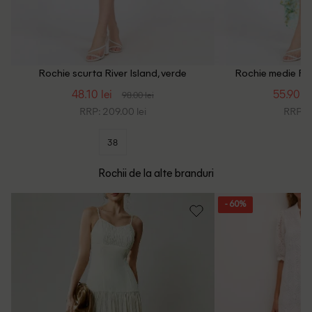
Rochie scurta River Island, verde
Rochie medie Rive
48.10 lei
55.90 le
98.00 lei
RRP: 209.00 lei
RRP: 1
38
Rochii de la alte branduri
- 60%