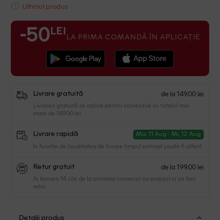
Ultimul produs
LEI
-50
LA PRIMA COMANDĂ ÎN APLICAȚIE
de la 149.00 lei
Livrare gratuită
Livrarea gratuită se aplica pentru comenzile cu totalul mai
mare de 149.00 lei
Livrare rapidă
Ma, 11 Aug - Mi, 12 Aug
In functie de localitatea de livrare timpul estimat poate fi diferit.
de la 199.00 lei
Retur gratuit
Ai termen 14 zile de la primirea comenzii sa probezi si sa faci
retur.
Detalii produs