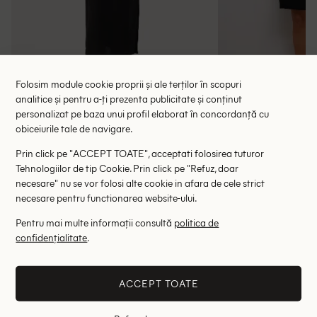
Folosim module cookie proprii și ale terților în scopuri
analitice și pentru a-ți prezenta publicitate și conținut
personalizat pe baza unui profil elaborat în concordanță cu
Rochie medie Part Two, negru
Rochie scurta
obiceiurile tale de navigare.
237.00 lei
135.00 le
489.00 lei
Prin click pe "ACCEPT TOATE", acceptati folosirea tuturor
RRP: 909.00 lei
RRP: 4
Tehnologiilor de tip Cookie. Prin click pe "Refuz, doar
necesare" nu se vor folosi alte cookie in afara de cele strict
36
necesare pentru functionarea website-ului.
Pentru mai multe informații consultă
politica de
Altii au fost interesati de
confidențialitate
.
- 61%
- 75%
ACCEPT TOATE