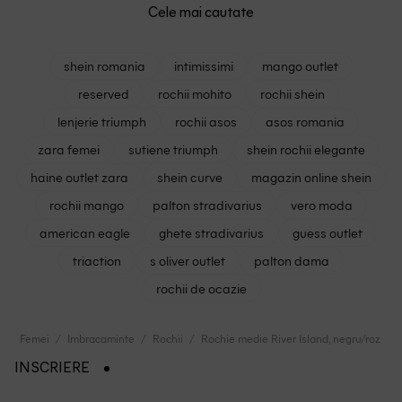
Cele mai cautate
shein romania
intimissimi
mango outlet
reserved
rochii mohito
rochii shein
lenjerie triumph
rochii asos
asos romania
zara femei
sutiene triumph
shein rochii elegante
haine outlet zara
shein curve
magazin online shein
rochii mango
palton stradivarius
vero moda
american eagle
ghete stradivarius
guess outlet
triaction
s oliver outlet
palton dama
rochii de ocazie
Femei
Imbracaminte
Rochii
Rochie medie River Island, negru/roz
INSCRIERE