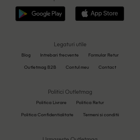
Legaturi utile
Blog
Intrebari frecvente
Formular Retur
Outletmag B2B
Contul meu
Contact
Politici Outletmag
Politica Livrare
Politica Retur
Politica Confidentialitate
Termeni si conditii
Urmareste Outletmag