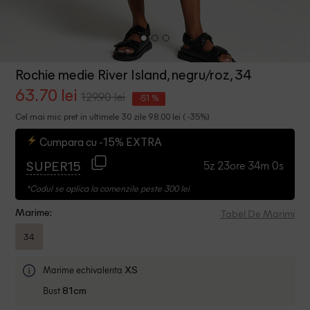
Rochie medie River Island, negru/roz, 34
63.70 lei
129.90 lei
-51 %
Cel mai mic pret in ultimele 30 zile 98.00 lei ( -35%)
Cumpara cu -15% EXTRA
5z 23ore 34m 0s
SUPER15
*Codul se aplica la comenzile peste 300 lei
Tabel De Marimi
Marime:
34
Marime echivalenta
XS
Bust
81cm