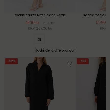
Rochie scurta River Island, verde
Rochie medie Rive
48.10 lei
55.90 le
98.00 lei
RRP: 209.00 lei
RRP: 1
38
Rochii de la alte branduri
- 52%
- 51%