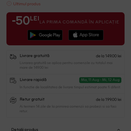
Ultimul produs
LEI
-50
LA PRIMA COMANDĂ ÎN APLICAȚIE
de la 149.00 lei
Livrare gratuită
Livrarea gratuită se aplica pentru comenzile cu totalul mai
mare de 149.00 lei
Livrare rapidă
Ma, 11 Aug - Mi, 12 Aug
In functie de localitatea de livrare timpul estimat poate fi diferit.
de la 199.00 lei
Retur gratuit
Ai termen 14 zile de la primirea comenzii sa probezi si sa faci
retur.
Detalii produs