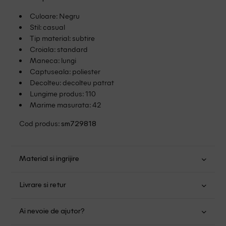
Culoare: Negru
Stil: casual
Tip material: subtire
Croiala: standard
Maneca: lungi
Captuseala: poliester
Decolteu: decolteu patrat
Lungime produs: 110
Marime masurata: 42
Cod produs:
sm729818
Material si ingrijire
Poliester: 56%; Viscoza: 44%
Livrare si retur
Spalare usoara la 40
Transport Gratuit pentru orice comanda cu o valoare mai
Nu folositi inalbitor
Ai nevoie de ajutor?
mare de 149.00 lei.
Nu uscati in uscator