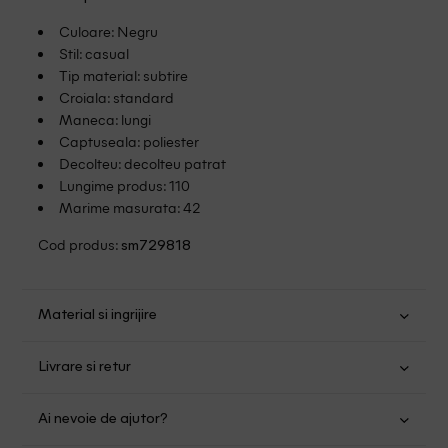
Culoare: Negru
Stil: casual
Tip material: subtire
Croiala: standard
Maneca: lungi
Captuseala: poliester
Decolteu: decolteu patrat
Lungime produs: 110
Marime masurata: 42
Cod produs:
sm729818
Material si ingrijire
Poliester: 56%; Viscoza: 44%
Livrare si retur
Spalare usoara la 40
Transport Gratuit pentru orice comanda cu o valoare mai
Nu folositi inalbitor
Ai nevoie de ajutor?
mare de 149.00 lei.
Nu uscati in uscator