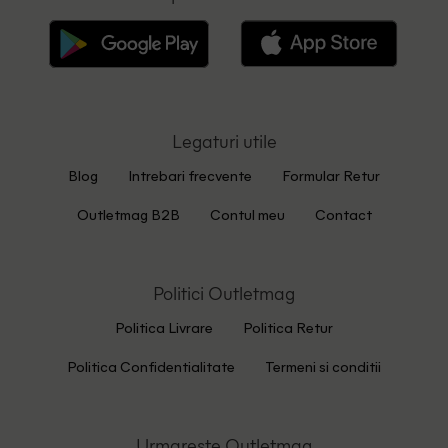
Legaturi utile
Blog
Intrebari frecvente
Formular Retur
Outletmag B2B
Contul meu
Contact
Politici Outletmag
Politica Livrare
Politica Retur
Politica Confidentialitate
Termeni si conditii
Urmareste Outletmag