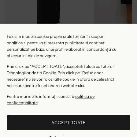
Folosim module cookie proprii și ale terților în scopuri
analitice și pentru a-ți prezenta publicitate și conținut
personalizat pe baza unui profil elaborat în concordanță cu
Rochie medie Part Two, negru
Rochie scurta
obiceiurile tale de navigare.
237.00 lei
135.00 le
489.00 lei
Prin click pe "ACCEPT TOATE", acceptati folosirea tuturor
RRP: 909.00 lei
RRP: 4
Tehnologiilor de tip Cookie. Prin click pe "Refuz, doar
necesare" nu se vor folosi alte cookie in afara de cele strict
36
necesare pentru functionarea website-ului.
Pentru mai multe informații consultă
politica de
Altii au fost interesati de
confidențialitate
.
- 82%
- 64%
ACCEPT TOATE