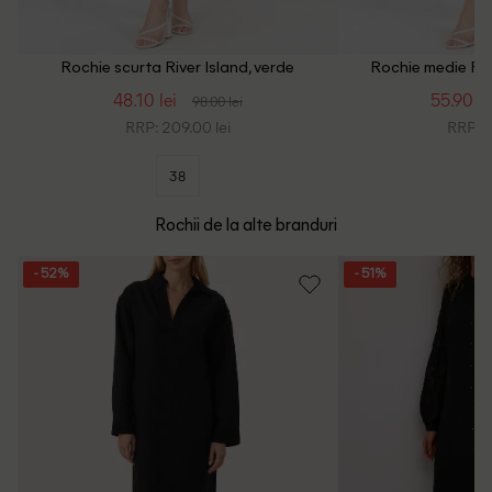
Rochie scurta River Island, verde
Rochie medie Rive
48.10 lei
55.90 le
98.00 lei
RRP: 209.00 lei
RRP: 1
38
Rochii de la alte branduri
- 52%
- 51%