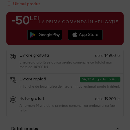
Ultimul produs
LEI
-50
LA PRIMA COMANDĂ ÎN APLICAȚIE
de la 149.00 lei
Livrare gratuită
Livrarea gratuită se aplica pentru comenzile cu totalul mai
mare de 149.00 lei
Livrare rapidă
Mi, 12 Aug - Jo, 13 Aug
In functie de localitatea de livrare timpul estimat poate fi diferit.
de la 199.00 lei
Retur gratuit
Ai termen 14 zile de la primirea comenzii sa probezi si sa faci
retur.
Detalii produs