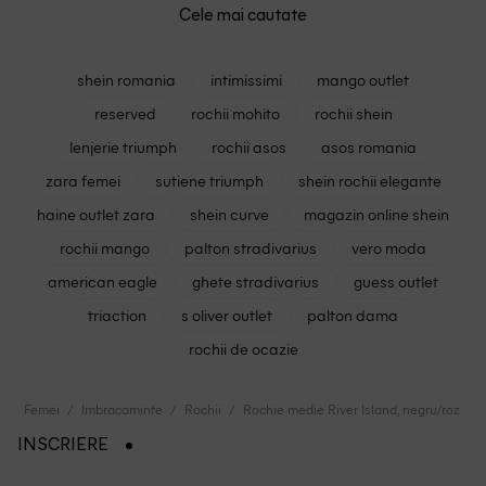
Cele mai cautate
shein romania
intimissimi
mango outlet
reserved
rochii mohito
rochii shein
lenjerie triumph
rochii asos
asos romania
zara femei
sutiene triumph
shein rochii elegante
haine outlet zara
shein curve
magazin online shein
rochii mango
palton stradivarius
vero moda
american eagle
ghete stradivarius
guess outlet
triaction
s oliver outlet
palton dama
rochii de ocazie
Femei
Imbracaminte
Rochii
Rochie medie River Island, negru/roz
INSCRIERE