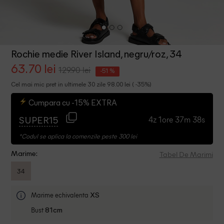
Rochie medie River Island, negru/roz, 34
63.70 lei
129.90 lei
-51 %
Cel mai mic pret in ultimele 30 zile 98.00 lei ( -35%)
Cumpara cu -15% EXTRA
4z 1ore 37m 38s
SUPER15
*Codul se aplica la comenzile peste 300 lei
Tabel De Marimi
Marime:
34
Marime echivalenta
XS
Bust
81cm