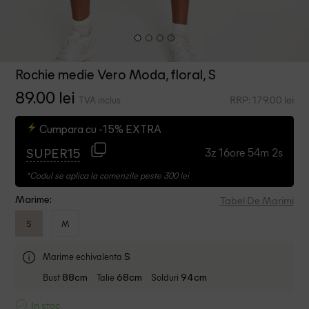
Rochie medie Vero Moda, floral, S
89.00 lei
RRP: 179.00 lei
TVA inclus
Cumpara cu -15% EXTRA
3z 16ore 54m 1s
SUPER15
*Codul se aplica la comenzile peste 300 lei
Tabel De Marimi
Marime:
S
M
Marime echivalenta
S
Bust
Talie
Solduri
88cm
68cm
94cm
In stoc