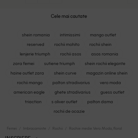
Cele mai cautate
shein romania
intimissimi
mango outlet
reserved
rochii mohito
rochii shein
lenjerie triumph
rochii asos
asos romania
zara femei
sutiene triumph
shein rochii elegante
haine outlet zara
shein curve
magazin online shein
rochii mango
palton stradivarius
vero moda
american eagle
ghete stradivarius
guess outlet
triaction
s oliver outlet
palton dama
rochii de ocazie
Femei
Imbracaminte
Rochii
Rochie medie Vero Moda, floral