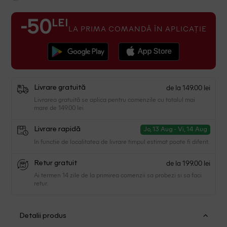
LEI
-50
LA PRIMA COMANDĂ ÎN APLICAȚIE
de la 149.00 lei
Livrare gratuită
Livrarea gratuită se aplica pentru comenzile cu totalul mai
mare de 149.00 lei
Livrare rapidă
Jo, 13 Aug - Vi, 14 Aug
In functie de localitatea de livrare timpul estimat poate fi diferit.
de la 199.00 lei
Retur gratuit
Ai termen 14 zile de la primirea comenzii sa probezi si sa faci
retur.
Detalii produs