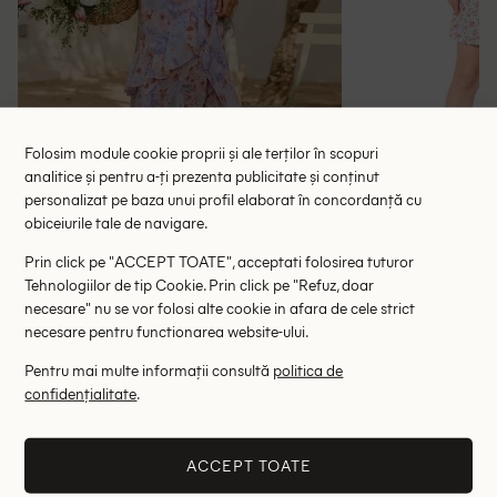
Folosim module cookie proprii și ale terților în scopuri
analitice și pentru a-ți prezenta publicitate și conținut
personalizat pe baza unui profil elaborat în concordanță cu
obiceiurile tale de navigare.
Rochie lunga L Amorae, floral print
Rochie scurta Be
Prin click pe "ACCEPT TOATE", acceptati folosirea tuturor
72.50 lei
48.
Tehnologiilor de tip Cookie. Prin click pe "Refuz, doar
RRP: 145.00 lei
RRP: 1
necesare" nu se vor folosi alte cookie in afara de cele strict
necesare pentru functionarea website-ului.
S
M
Pentru mai multe informații consultă
politica de
confidențialitate
.
Altii au fost interesati de
- 72%
- 66%
ACCEPT TOATE