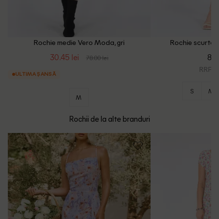
Rochie medie Vero Moda, gri
Rochie scurta 
30.45 lei
89.
78.00 lei
RRP: 1
ULTIMA ȘANSĂ
S
M
M
Rochii de la alte branduri