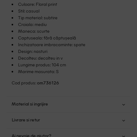
Culoare: Floral print
Stil: casual
Tip material: subtire
Croiala: mediu
Maneca: scurte
Captuseala: fără căptușeală
Inchizatoare imbracaminte: spate
Design: nasturi
Decolteu: decolteu in v
Lungime produs: 104 cm
Marime masurata: S
Cod produs:
om736126
Material si ingrijire
Poliester: 100%
Livrare si retur
Spalare usoara la 30
Transport Gratuit pentru orice comanda cu o valoare mai
Nu folositi inalbitor
Ai nevoie de ajutor?