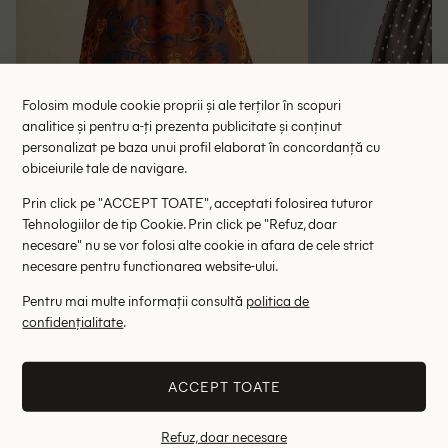
Folosim module cookie proprii și ale terților în scopuri
analitice și pentru a-ți prezenta publicitate și conținut
personalizat pe baza unui profil elaborat în concordanță cu
Rochie scurta Cajuni, maro
Rochie scurta 
obiceiurile tale de navigare.
53.90 lei
109.
RRP: 107.00 lei
RRP: 2
Prin click pe "ACCEPT TOATE", acceptati folosirea tuturor
Tehnologiilor de tip Cookie. Prin click pe "Refuz, doar
necesare" nu se vor folosi alte cookie in afara de cele strict
S
M
necesare pentru functionarea website-ului.
Altii au fost interesati de
Pentru mai multe informații consultă
politica de
confidențialitate
.
- 78%
- 76%
ACCEPT TOATE
Refuz, doar necesare