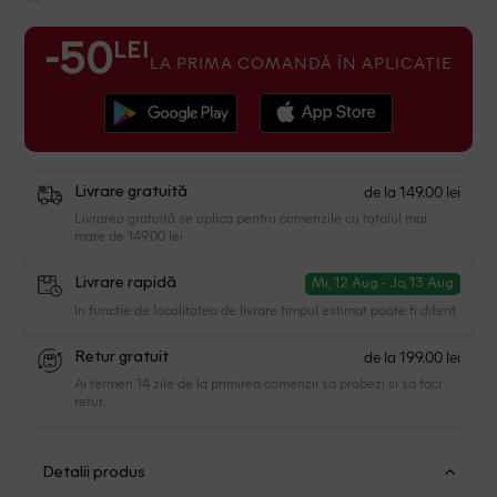
LEI
-50
LA PRIMA COMANDĂ ÎN APLICAȚIE
de la 149.00 lei
Livrare gratuită
Livrarea gratuită se aplica pentru comenzile cu totalul mai
mare de 149.00 lei
Livrare rapidă
Mi, 12 Aug - Jo, 13 Aug
In functie de localitatea de livrare timpul estimat poate fi diferit.
de la 199.00 lei
Retur gratuit
Ai termen 14 zile de la primirea comenzii sa probezi si sa faci
retur.
Detalii produs