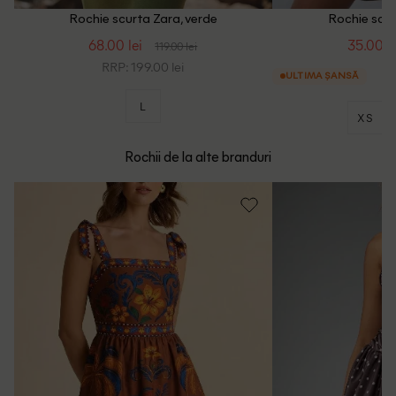
Rochie scurta Zara, verde
Rochie scur
68.00 lei
35.00 le
119.00 lei
RRP: 199.00 lei
ULTIMA ȘANSĂ
L
XS
Rochii de la alte branduri