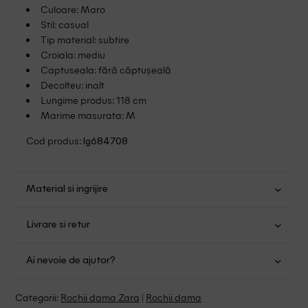
Culoare: Maro
Stil: casual
Tip material: subtire
Croiala: mediu
Captuseala: fără căptușeală
Decolteu: inalt
Lungime produs: 118 cm
Marime masurata: M
Cod produs:
lg684708
Material si ingrijire
Bumbac: 95%; Elastan: 5%
Livrare si retur
Spalare usoara la 30
Transport Gratuit pentru orice comanda cu o valoare mai
Nu folositi inalbitor
Ai nevoie de ajutor?
mare de 149.00 lei.
Nu uscati in uscator
Se pot calca
Suntem aici pentru a te ajuta:
Politica livrare
Categorii:
Rochii dama Zara
|
Rochii dama
Fara curatare chimica