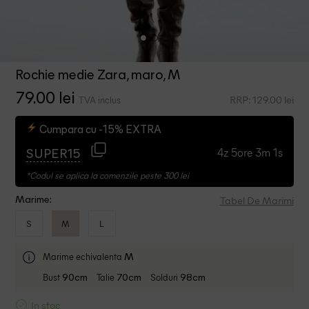
Rochie medie Zara, maro, M
79.00 lei
RRP: 129.00 lei
TVA inclus
Cumpara cu -15% EXTRA
4z 5ore 3m 1s
SUPER15
*Codul se aplica la comenzile peste 300 lei
Tabel De Marimi
Marime:
S
M
L
Marime echivalenta
M
Bust
Talie
Solduri
90cm
70cm
98cm
In stoc