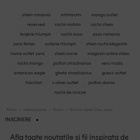
shein romania
intimissimi
mango outlet
reserved
rochii mohito
rochii shein
lenjerie triumph
rochii asos
asos romania
zara femei
sutiene triumph
shein rochii elegante
haine outlet zara
shein curve
magazin online shein
rochii mango
palton stradivarius
vero moda
american eagle
ghete stradivarius
guess outlet
triaction
s oliver outlet
palton dama
rochii de ocazie
Femei
Imbracaminte
Rochii
Rochie medie Zara, maro
INSCRIERE
Afla toate noutatile si fii inspirata de