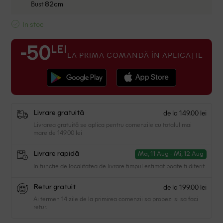
Bust
82cm
In stoc
LEI
-50
LA PRIMA COMANDĂ ÎN APLICAȚIE
de la 149.00 lei
Livrare gratuită
Livrarea gratuită se aplica pentru comenzile cu totalul mai
mare de 149.00 lei
Livrare rapidă
Ma, 11 Aug - Mi, 12 Aug
In functie de localitatea de livrare timpul estimat poate fi diferit.
de la 199.00 lei
Retur gratuit
Ai termen 14 zile de la primirea comenzii sa probezi si sa faci
retur.