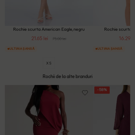
Rochie scurta American Eagle, negru
Rochie scurta A
21.65 lei
16.29 le
75.00 lei
ULTIMA ȘANSĂ
ULTIMA ȘANSĂ
XS
Rochii de la alte branduri
- 58%