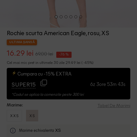
Rochie scurta American Eagle, rosu, XS
ULTIMA ȘANSĂ
16.29 lei
69.00 lei
-76 %
Cel mai mic pret in ultimele 30 zile 29.49 lei ( -45%)
Cumpara cu -15% EXTRA
6z 3ore 53m 43s
SUPER15
*Codul se aplica la comenzile peste 300 lei
Tabel De Marimi
Marime:
XXS
XS
Marime echivalenta
XS