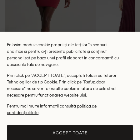
Folosim module cookie proprii și ale terților în scopuri
analitice și pentru a-ți prezenta publicitate și conținut
personalizat pe baza unui profil elaborat în concordanță cu
obiceiurile tale de navigare.
Rochie scurta NYA SZN, rosu
Rochie medie 
Prin click pe "ACCEPT TOATE", acceptati folosirea tuturor
72.90 lei
144.00 le
Tehnologiilor de tip Cookie. Prin click pe "Refuz, doar
RRP: 145.00 lei
RRP: 6
necesare" nu se vor folosi alte cookie in afara de cele strict
necesare pentru functionarea website-ului.
L
Pentru mai multe informații consultă
politica de
confidențialitate
.
Altii au fost interesati de
- 77%
- 73%
ACCEPT TOATE