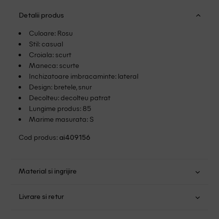
Detalii produs
Culoare: Rosu
Stil: casual
Croiala: scurt
Maneca: scurte
Inchizatoare imbracaminte: lateral
Design: bretele, snur
Decolteu: decolteu patrat
Lungime produs: 85
Marime masurata: S
Cod produs:
ai409156
Material si ingrijire
Viscoza: 100%
Livrare si retur
Spalare usoara la 30
Transport Gratuit pentru orice comanda cu o valoare mai
Albire fara clor