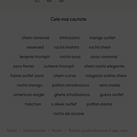
42
44
46
Cele mai cautate
shein romania
intimissimi
mango outlet
reserved
rochii mohito
rochii shein
lenjerie triumph
rochii asos
asos romania
zara femei
sutiene triumph
shein rochii elegante
haine outlet zara
shein curve
magazin online shein
rochii mango
palton stradivarius
vero moda
american eagle
ghete stradivarius
guess outlet
triaction
s oliver outlet
palton dama
rochii de ocazie
Femei
Imbracaminte
Rochii
Rochie scurta American Eagle, rosu