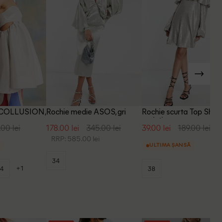
a COLLUSION,
Rochie medie ASOS, gri
Rochie scurta Top Shop
argintiu
.00 lei
178.00 lei
345.00 lei
39.00 lei
189.00 lei
RRP: 585.00 lei
ULTIMA ȘANSĂ
34
+1
4
38