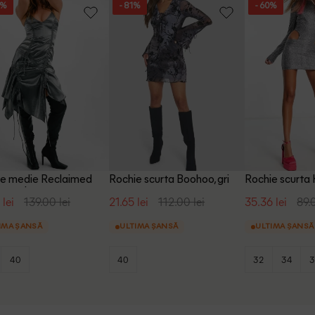
3%
- 81%
- 60%
ie medie Reclaimed
Rochie scurta Boohoo, gri
Rochie scurta 
ge, gri
 lei
139.00 lei
21.65 lei
112.00 lei
35.36 lei
89.
IMA ȘANSĂ
ULTIMA ȘANSĂ
ULTIMA ȘANSĂ
40
40
32
34
3