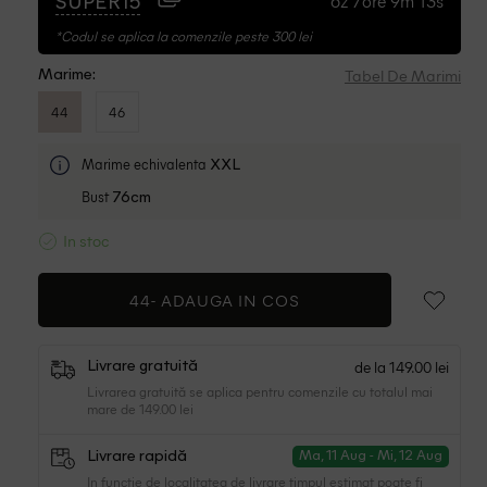
6z 7ore 9m 12s
SUPER15
*Codul se aplica la comenzile peste 300 lei
Tabel De Marimi
Marime:
44
46
Marime echivalenta
XXL
Bust
76cm
In stoc
44-
ADAUGA IN COS
de la 149.00 lei
Livrare gratuită
Livrarea gratuită se aplica pentru comenzile cu totalul mai
mare de 149.00 lei
Livrare rapidă
Ma, 11 Aug - Mi, 12 Aug
In functie de localitatea de livrare timpul estimat poate fi