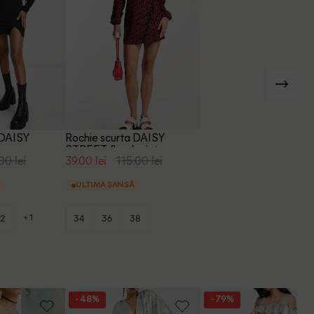
 DAISY
Rochie scurta DAISY
u
STREET, floral print
00 lei
39.00 lei
115.00 lei
ULTIMA ȘANSĂ
+1
2
34
36
38
- 48%
- 79%