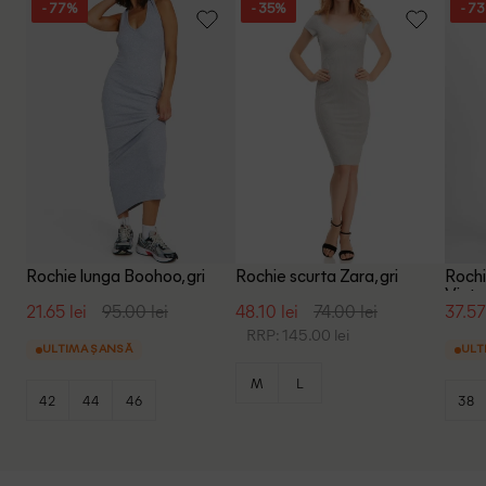
- 77%
- 35%
- 7
Rochie lunga Boohoo, gri
Rochie scurta Zara, gri
Roch
Vinta
21.65 lei
95.00 lei
48.10 lei
74.00 lei
37.57
RRP: 145.00 lei
ULTIMA ȘANSĂ
ULT
M
L
42
44
46
38