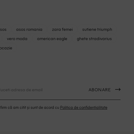
asos
asos romania
zara femei
sutiene triumph
vero moda
american eagle
ghete stradivarius
 ocazie
ABONARE
irm că am citit și sunt de acord cu
Politica de confidentialitate