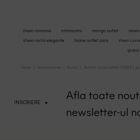
shein romania
intimissimi
mango outlet
reser
shein rochii elegante
haine outlet zara
shein curv
guess 
Femei
Imbracaminte
Rochii
Rochie scurta DAISY STREET, gr
Afla toate nouta
INSCRIERE
newsletter-ul n