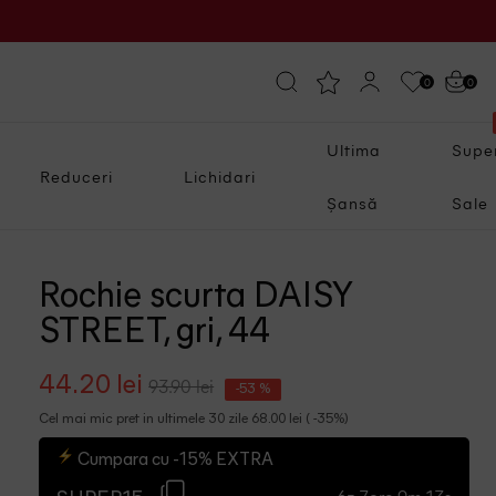
0
0
Ultima
Supe
Reduceri
Lichidari
Șansă
Sale
Rochie scurta DAISY
STREET, gri, 44
44.20 lei
93.90 lei
-53 %
Cel mai mic pret in ultimele 30 zile 68.00 lei ( -35%)
Cumpara cu -15% EXTRA