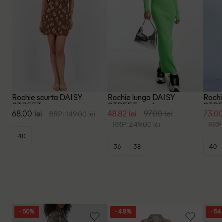
Rochie scurta DAISY
Rochie lunga DAISY
Rochi
STREET, maro
STREET, verde
STRE
68.00 lei
48.82 lei
97.00 lei
73.00
RRP: 149.00 lei
RRP: 249.00 lei
RRP:
40
36
38
40
- 50%
- 48%
- 5