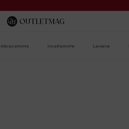
Imbracaminte
Incaltaminte
Lenjerie