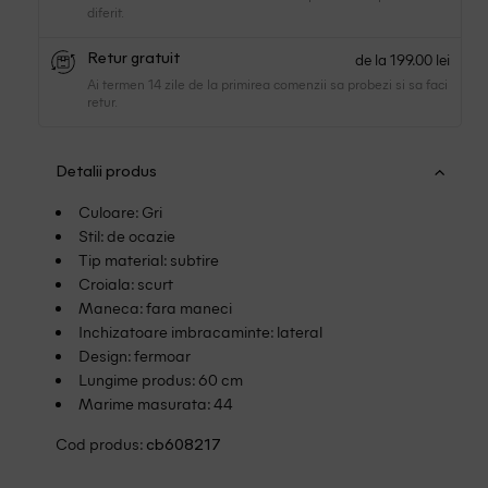
diferit.
de la 199.00 lei
Retur gratuit
Ai termen 14 zile de la primirea comenzii sa probezi si sa faci
retur.
Detalii produs
Culoare: Gri
Stil: de ocazie
Tip material: subtire
Croiala: scurt
Maneca: fara maneci
Inchizatoare imbracaminte: lateral
Design: fermoar
Lungime produs: 60 cm
Marime masurata: 44
Cod produs:
cb608217