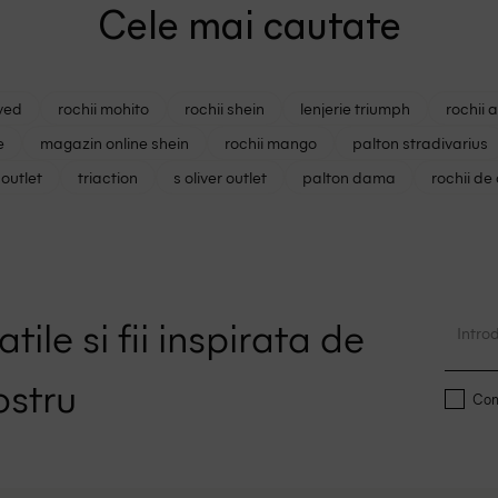
Cele mai cautate
ved
rochii mohito
rochii shein
lenjerie triumph
rochii 
e
magazin online shein
rochii mango
palton stradivarius
outlet
triaction
s oliver outlet
palton dama
rochii de
i
tile si fii inspirata de
ostru
Conf