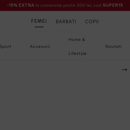
la comenzile peste 300 lei, cod
-15% EXTRA
SUPER15
BARBATI
COPII
FEMEI
Home &
Sport
Accesorii
Noutati
Lifestyle