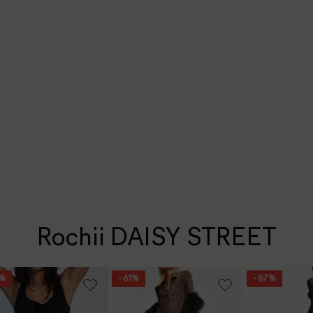
Rochii DAISY STREET
6%
- 61%
- 67%