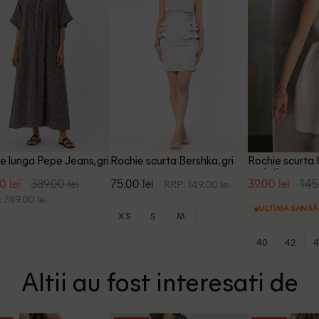
e lunga Pepe Jeans, gri
Rochie scurta Bershka, gri
Rochie scurt
argintiu
0 lei
389.00 lei
75.00 lei
39.00 lei
145
RRP: 149.00 lei
 749.00 lei
ULTIMA ȘANSĂ
XS
S
M
40
42
4
Altii au fost interesati de