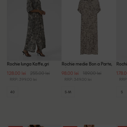
Rochie lunga Kaffe, gri
Rochie medie Bon a Parte,
Rochi
gri
128.00 lei
255.00 lei
98.00 lei
189.00 lei
178.0
RRP: 399.00 lei
RRP: 349.00 lei
RRP:
40
S-M
S