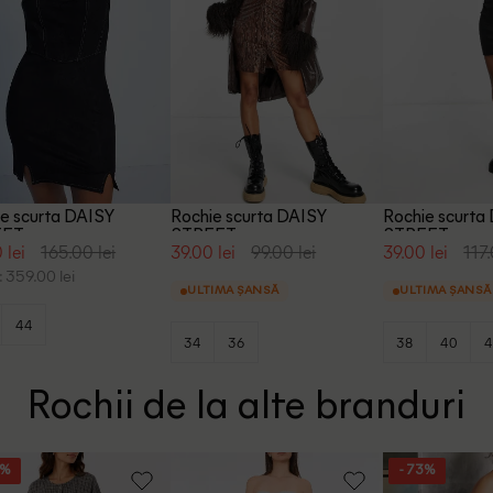
e scurta DAISY
Rochie scurta DAISY
Rochie scurta
ET, negru
STREET, maro
STREET, negr
 lei
165.00 lei
39.00 lei
99.00 lei
39.00 lei
117.
 359.00 lei
ULTIMA ȘANSĂ
ULTIMA ȘANSĂ
44
34
36
38
40
4
Rochii de la alte branduri
4%
- 73%