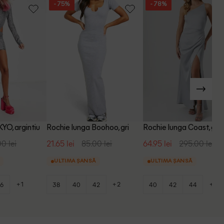
- 75%
- 78%
KYO, argintiu
Rochie lunga Boohoo, gri
Rochie lunga Coast, gri
00 lei
21.65 lei
85.00 lei
64.95 lei
295.00 lei
ULTIMA ȘANSĂ
ULTIMA ȘANSĂ
+1
+2
+1
6
38
40
42
40
42
44