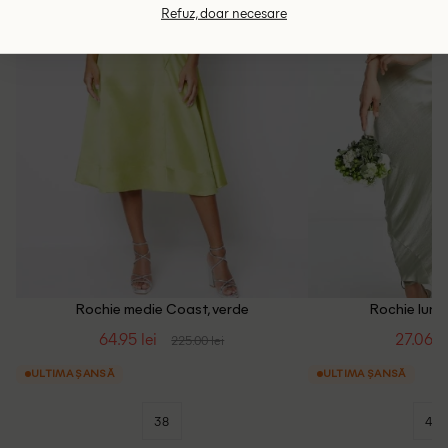
Refuz, doar necesare
Rochie medie Coast, verde
Rochie lung
64.95 lei
27.06 le
225.00 lei
ULTIMA ȘANSĂ
ULTIMA ȘANSĂ
38
44