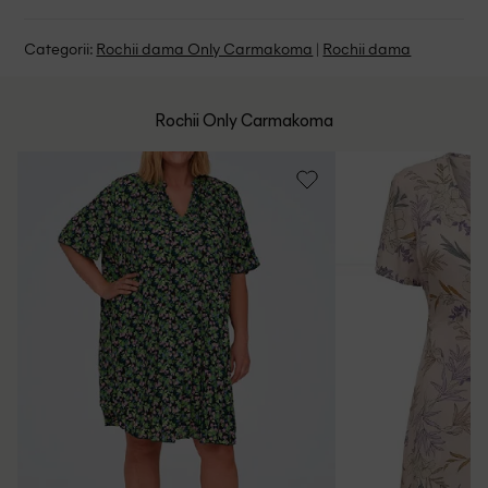
Nu uscati in uscator
Se pot calca
Suntem aici pentru a te ajuta:
Politica livrare
Categorii:
Rochii dama Only Carmakoma
|
Rochii dama
Fara curatare chimica
Program: Luni-Vineri intre 9:00 - 15:00
Retur Gratuit in 14 zile pentru comenzile cu valoare mai
mare de 199 de lei.
Whatsapp/Telefon: +40 (771) 404 643
Rochii Only Carmakoma
Politica de Retur
Email: [
contact@outletmag.ro
]
Intrebari frecvente