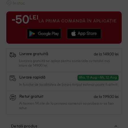
In stoc
LEI
-50
LA PRIMA COMANDĂ ÎN APLICAȚIE
de la 149.00 lei
Livrare gratuită
Livrarea gratuită se aplica pentru comenzile cu totalul mai
mare de 149.00 lei
Livrare rapidă
Ma, 11 Aug - Mi, 12 Aug
In functie de localitatea de livrare timpul estimat poate fi diferit.
de la 199.00 lei
Retur gratuit
Ai termen 14 zile de la primirea comenzii sa probezi si sa faci
retur.
Detalii produs