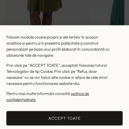
Folosim module cookie proprii și ale terților în scopuri
analitice și pentru a-ți prezenta publicitate și conținut
personalizat pe baza unui profil elaborat în concordanță cu
obiceiurile tale de navigare.
Rochie scurta Kaffe Curve, verde
Rochie lung
118.00 lei
137.00 le
Prin click pe "ACCEPT TOATE", acceptati folosirea tuturor
189.00 lei
Tehnologiilor de tip Cookie. Prin click pe "Refuz, doar
RRP: 369.00 lei
RRP: 4
necesare" nu se vor folosi alte cookie in afara de cele strict
necesare pentru functionarea website-ului.
50
Pentru mai multe informații consultă
politica de
Altii au fost interesati de
confidențialitate
.
- 71%
- 72%
ACCEPT TOATE