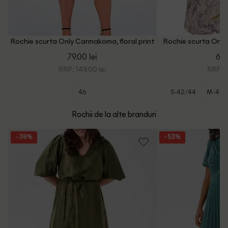
Rochie scurta Only Carmakoma, floral print
Rochie scurta Only
79.00 lei
67.
RRP: 149.00 lei
RRP: 1
46
S-42/44
M-46/
Rochii de la alte branduri
- 38%
- 53%