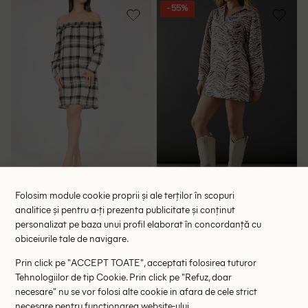
- 55%
Rochie scurta Zara, crem
Rochie scurta WAREHOUSE,
Folosim module cookie proprii și ale terților în scopuri
crem
87.00 lei
136.00 lei
299.00 lei
analitice și pentru a-ți prezenta publicitate și conținut
personalizat pe baza unui profil elaborat în concordanță cu
RRP: 159.00 lei
RRP: 689.00 lei
obiceiurile tale de navigare.
+2
XS
M
34
36
38
Prin click pe "ACCEPT TOATE", acceptati folosirea tuturor
Tehnologiilor de tip Cookie. Prin click pe "Refuz, doar
necesare" nu se vor folosi alte cookie in afara de cele strict
- 56%
- 55%
necesare pentru functionarea website-ului.