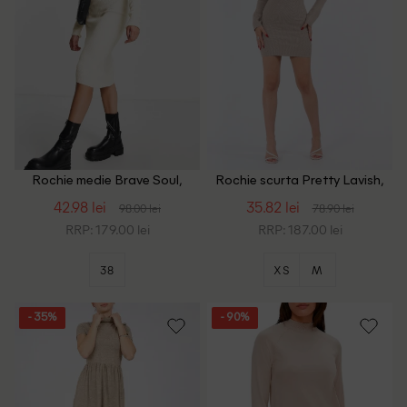
Rochie medie Brave Soul,
Rochie scurta Pretty Lavish,
crem
crem
42.98 lei
35.82 lei
98.00 lei
78.90 lei
RRP: 179.00 lei
RRP: 187.00 lei
38
XS
M
- 35%
- 90%