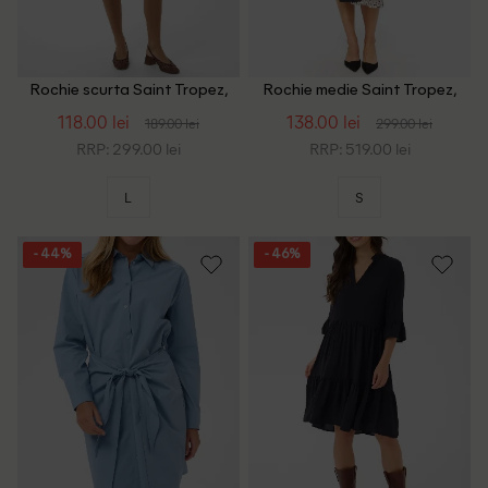
Rochie scurta Saint Tropez,
Rochie medie Saint Tropez,
crem
crem/negru
118.00 lei
138.00 lei
189.00 lei
299.00 lei
RRP: 299.00 lei
RRP: 519.00 lei
L
S
- 44%
- 46%