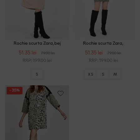
Rochie scurta Zara, bej
Rochie scurta Zara,
albastru/bej
51.35 lei
51.35 lei
79.00 lei
79.00 lei
RRP: 199.00 lei
RRP: 199.00 lei
S
XS
S
M
- 35%