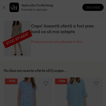
Aplicația Outletmag
DESCHIDE
0
0
Deschide în aplicație
Oops! Această ofertă a fost prea
bună ca să mai aștepte
STOC EPUIZAT
Produsul nu se mai găsește în stoc
Nu lăsa nici aceste oferte să îți scape...
- 49%
- 38%