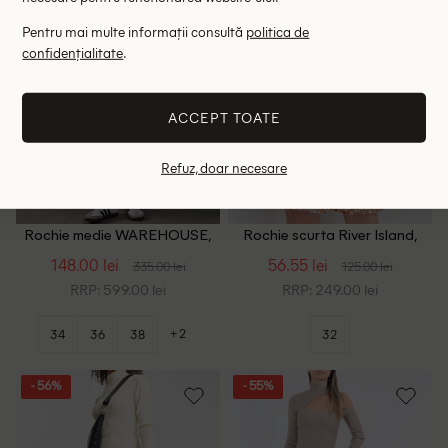
Pentru mai multe informații consultă
politica de
confidențialitate
.
ACCEPT TOATE
Refuz, doar necesare
Rochie medie WAREHOUSE,
Rochie scurta River Island,
crem
crem/portocaliu
148.00 lei
56.55 lei
335.00 lei
125.00 lei
RRP: 599.00 lei
RRP: 249.00 lei
+2
34
36
38
32
- 56%
- 55%