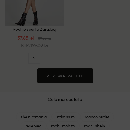
Rochie scurta Zara, bej
57.85 lei
89.00 lei
RRP: 199.00 lei
S
VEZI MAI MULTE
Cele mai cautate
shein romania
intimissimi
mango outlet
reserved
rochii mohito
rochii shein