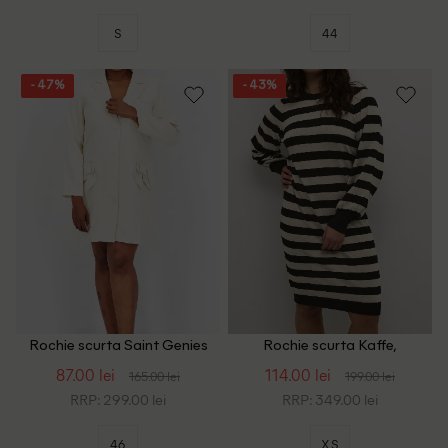
S
44
- 47%
- 43%
Rochie scurta Saint Genies
Rochie scurta Kaffe,
Plus Size, crem
negru/crem
87.00 lei
114.00 lei
165.00 lei
199.00 lei
RRP: 299.00 lei
RRP: 349.00 lei
46
XS