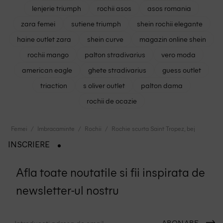
lenjerie triumph
rochii asos
asos romania
zara femei
sutiene triumph
shein rochii elegante
haine outlet zara
shein curve
magazin online shein
rochii mango
palton stradivarius
vero moda
american eagle
ghete stradivarius
guess outlet
triaction
s oliver outlet
palton dama
rochii de ocazie
Femei
Imbracaminte
Rochii
Rochie scurta Saint Tropez, bej
INSCRIERE
Afla toate noutatile si fii inspirata de
newsletter-ul nostru
ABONARE