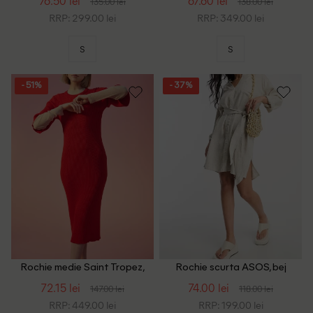
76.50 lei
67.60 lei
135.00 lei
138.00 lei
RRP: 299.00 lei
RRP: 349.00 lei
S
S
- 51%
- 37%
Rochie medie Saint Tropez,
Rochie scurta ASOS, bej
rosu
72.15 lei
74.00 lei
147.00 lei
118.00 lei
RRP: 449.00 lei
RRP: 199.00 lei