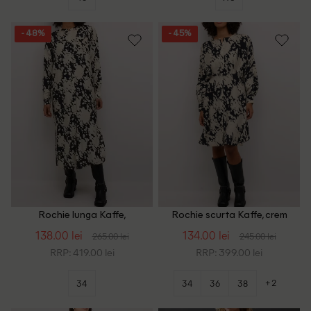
- 48%
- 45%
Rochie lunga Kaffe,
Rochie scurta Kaffe, crem
crem/negru
138.00 lei
134.00 lei
265.00 lei
245.00 lei
RRP: 419.00 lei
RRP: 399.00 lei
+2
34
34
36
38