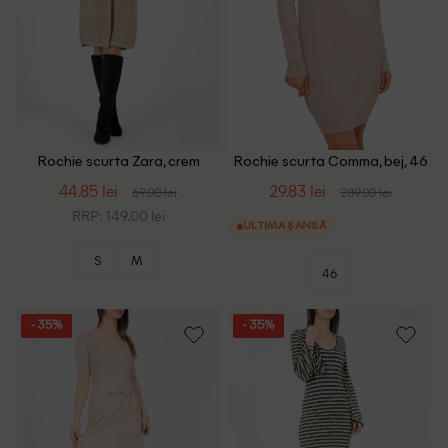
Rochie scurta Zara, crem
Rochie scurta Comma, bej, 46
44.85 lei
29.83 lei
69.00 lei
289.00 lei
RRP: 149.00 lei
ULTIMA ȘANSĂ
S
M
46
- 35%
- 35%