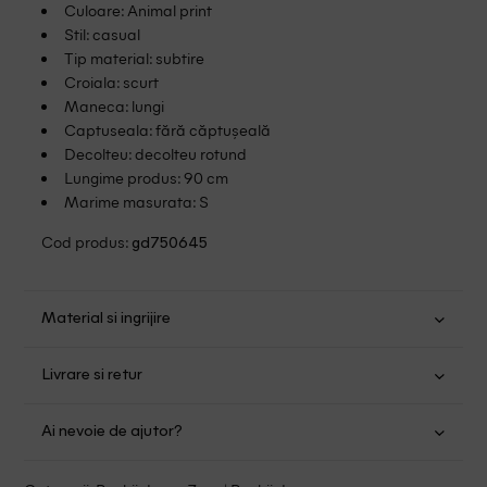
Culoare: Animal print
Stil: casual
Tip material: subtire
Croiala: scurt
Maneca: lungi
Captuseala: fără căptușeală
Decolteu: decolteu rotund
Lungime produs: 90 cm
Marime masurata: S
Cod produs:
gd750645
Material si ingrijire
Poliester: 96%; Elastan: 4%
Livrare si retur
Spalare usoara la 30
Transport Gratuit pentru orice comanda cu o valoare mai
Nu folositi inalbitor
Ai nevoie de ajutor?
mare de 149.00 lei.
Nu uscati in uscator
Curatati delicat cu percloretilena
Suntem aici pentru a te ajuta:
Politica livrare