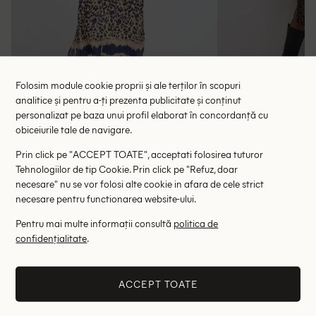
Folosim module cookie proprii și ale terților în scopuri
analitice și pentru a-ți prezenta publicitate și conținut
personalizat pe baza unui profil elaborat în concordanță cu
Rochie medie Pulz Jeans, animal print
Rochie medie Ka
obiceiurile tale de navigare.
118.00 lei
134.00 le
199.00 lei
Prin click pe "ACCEPT TOATE", acceptati folosirea tuturor
RRP: 359.00 lei
RRP: 4
Tehnologiilor de tip Cookie. Prin click pe "Refuz, doar
necesare" nu se vor folosi alte cookie in afara de cele strict
XXL
necesare pentru functionarea website-ului.
Pentru mai multe informații consultă
politica de
Altii au fost interesati de
confidențialitate
.
- 79%
- 35%
ACCEPT TOATE