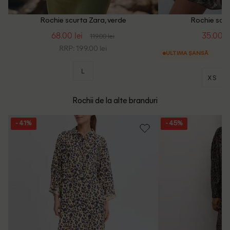
Rochie scurta Zara, verde
Rochie scur
68.00 lei
35.00 le
119.00 lei
RRP: 199.00 lei
ULTIMA ȘANSĂ
L
XS
Rochii de la alte branduri
- 41%
- 45%