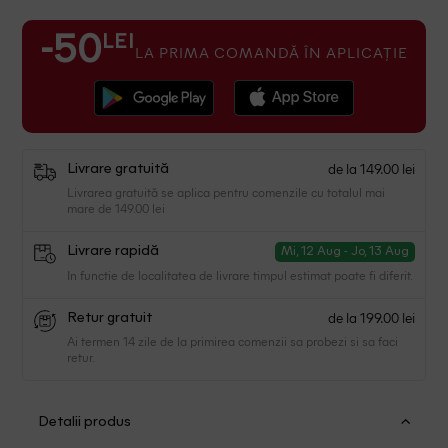
LEI
-50
LA PRIMA COMANDĂ ÎN APLICAȚIE
de la 149.00 lei
Livrare gratuită
Livrarea gratuită se aplica pentru comenzile cu totalul mai
mare de 149.00 lei
Livrare rapidă
Mi, 12 Aug - Jo, 13 Aug
In functie de localitatea de livrare timpul estimat poate fi diferit.
de la 199.00 lei
Retur gratuit
Ai termen 14 zile de la primirea comenzii sa probezi si sa faci
retur.
Detalii produs