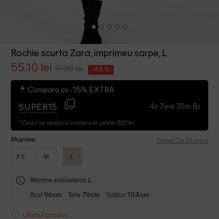
Rochie scurta Zara, imprimeu sarpe, L
55.10 lei
97.00 lei
-43 %
Cumpara cu -15% EXTRA
4z 7ore 31m 7s
SUPER15
*Codul se aplica la comenzile peste 300 lei
Tabel De Marimi
Marime:
XS
M
L
Marime echivalenta
L
Bust
Talie
Solduri
96cm
76cm
104cm
Ultimul produs