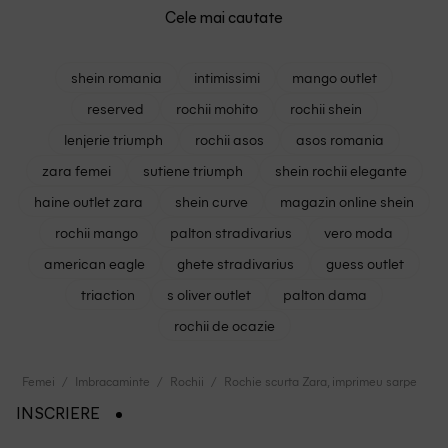
Cele mai cautate
shein romania
intimissimi
mango outlet
reserved
rochii mohito
rochii shein
lenjerie triumph
rochii asos
asos romania
zara femei
sutiene triumph
shein rochii elegante
haine outlet zara
shein curve
magazin online shein
rochii mango
palton stradivarius
vero moda
american eagle
ghete stradivarius
guess outlet
triaction
s oliver outlet
palton dama
rochii de ocazie
Femei
Imbracaminte
Rochii
Rochie scurta Zara, imprimeu sarpe
INSCRIERE