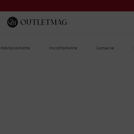
Imbracaminte
Incaltaminte
Lenjerie