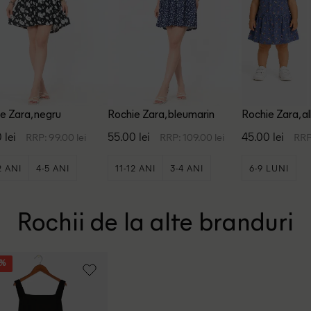
e Zara, negru
Rochie Zara, bleumarin
Rochie Zara, a
 lei
55.00 lei
45.00 lei
RRP: 99.00 lei
RRP: 109.00 lei
RRP
2 ANI
4-5 ANI
11-12 ANI
3-4 ANI
6-9 LUNI
+3
+1
ANI
6-7 ANI
Rochii de la alte branduri
5%