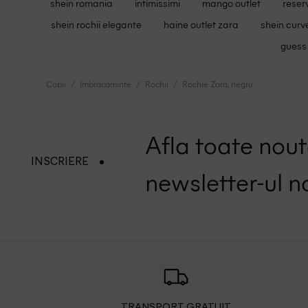
shein romania
intimissimi
mango outlet
reser
shein rochii elegante
haine outlet zara
shein curv
guess 
Copii
Imbracaminte
Rochii
Rochie Zara, negru
Afla toate nouta
INSCRIERE
newsletter-ul n
TRANSPORT GRATUIT