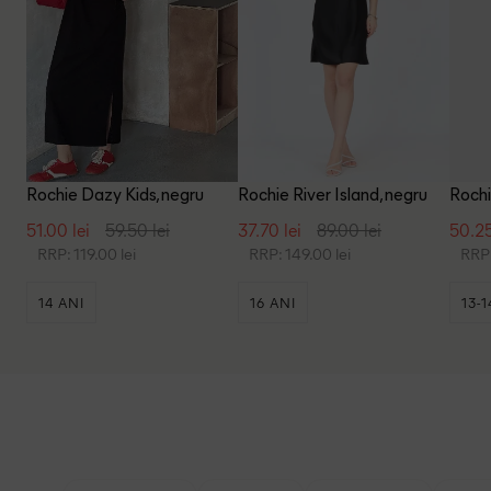
Rochie Dazy Kids, negru
Rochie River Island, negru
Rochi
51.00 lei
59.50 lei
37.70 lei
89.00 lei
50.25
RRP: 119.00 lei
RRP: 149.00 lei
RRP:
14 ANI
16 ANI
13-1