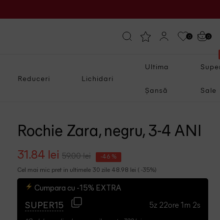
0
0
Ultima
Supe
Reduceri
Lichidari
Șansă
Sale
Rochie Zara, negru, 3-4 ANI
31.84 lei
59.00 lei
-46 %
Cel mai mic pret in ultimele 30 zile 48.98 lei ( -35%)
Cumpara cu -15% EXTRA
5z 22ore 1m 1s
SUPER15