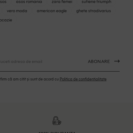
asos
asos romania
zara femei
sutiene triumph
vero moda
american eagle
ghete stradivarius
 ocazie
ABONARE
irm că am citit și sunt de acord cu
Politica de confidentialitate