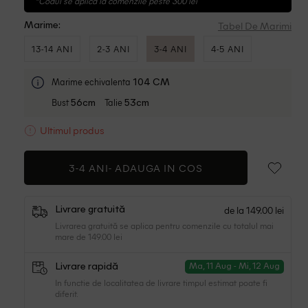
*Codul se aplica la comenzile peste 300 lei
Tabel De Marimi
Marime:
13-14 ANI
2-3 ANI
3-4 ANI
4-5 ANI
Marime echivalenta
104 CM
Bust
Talie
56cm
53cm
Ultimul produs
3-4 ANI-
ADAUGA IN COS
de la 149.00 lei
Livrare gratuită
Livrarea gratuită se aplica pentru comenzile cu totalul mai
mare de 149.00 lei
Livrare rapidă
Ma, 11 Aug - Mi, 12 Aug
In functie de localitatea de livrare timpul estimat poate fi
diferit.