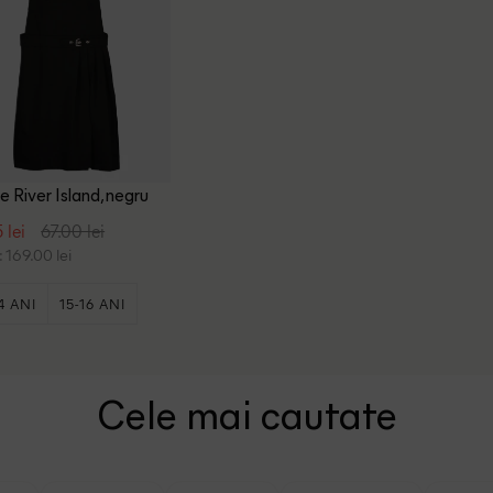
e River Island, negru
 lei
67.00 lei
 169.00 lei
4 ANI
15-16 ANI
Cele mai cautate