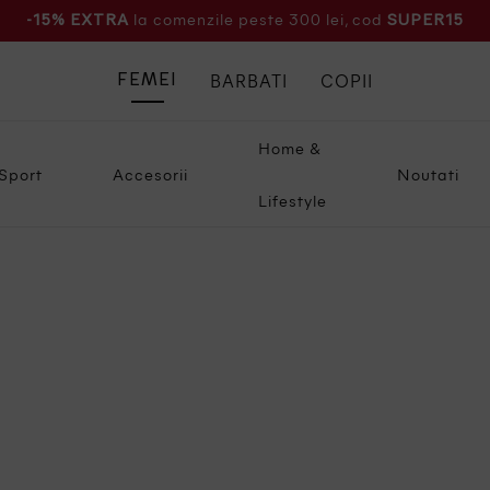
la comenzile peste 300 lei, cod
-15% EXTRA
SUPER15
BARBATI
COPII
FEMEI
Home &
Sport
Accesorii
Noutati
Lifestyle