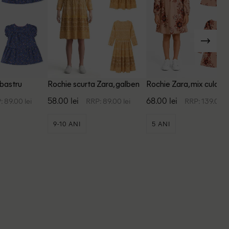
lbastru
Rochie scurta Zara, galben
Rochie Zara, mix culori
58.00 lei
68.00 lei
: 89.00 lei
RRP: 89.00 lei
RRP: 139.00 l
9-10 ANI
5 ANI