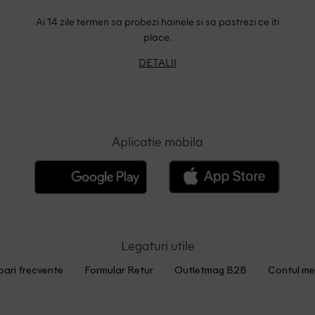
Ai 14 zile termen sa probezi hainele si sa pastrezi ce iti
place.
DETALII
Aplicatie mobila
Legaturi utile
bari frecvente
Formular Retur
Outletmag B2B
Contul me