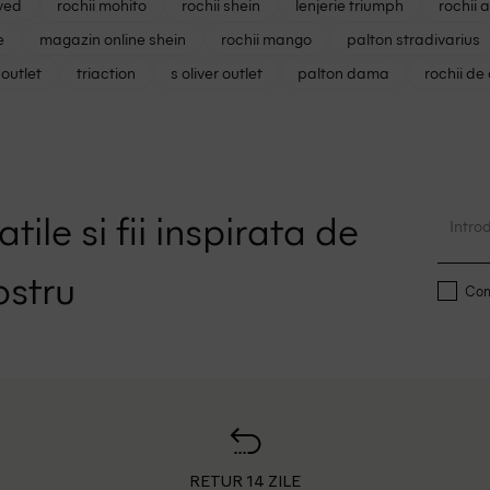
ved
rochii mohito
rochii shein
lenjerie triumph
rochii 
e
magazin online shein
rochii mango
palton stradivarius
outlet
triaction
s oliver outlet
palton dama
rochii de
tile si fii inspirata de
ostru
Conf
RETUR 14 ZILE