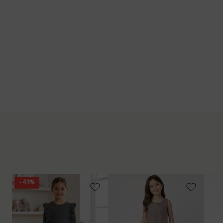
- 41%