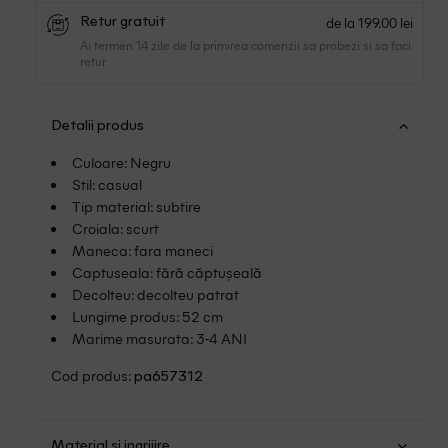
de la 199.00 lei
Retur gratuit
Ai termen 14 zile de la primirea comenzii sa probezi si sa faci
retur.
Detalii produs
Culoare: Negru
Stil: casual
Tip material: subtire
Croiala: scurt
Maneca: fara maneci
Captuseala: fără căptușeală
Decolteu: decolteu patrat
Lungime produs: 52 cm
Marime masurata: 3-4 ANI
Cod produs:
pa657312
Material si ingrijire