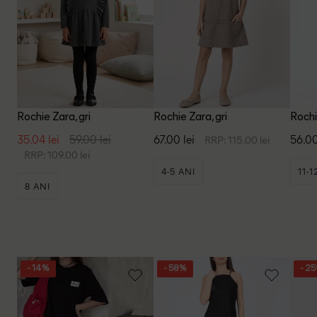
Rochie Zara, gri
Rochie Zara, gri
Rochi
35.04 lei
59.00 lei
67.00 lei
56.00
RRP: 115.00 lei
RRP: 109.00 lei
4-5 ANI
11-1
8 ANI
5-6 
- 14%
- 58%
- 2