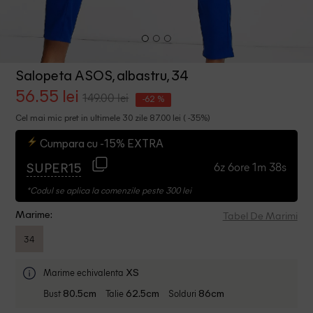
Salopeta ASOS, albastru, 34
56.55 lei
149.00 lei
-62 %
Cel mai mic pret in ultimele 30 zile 87.00 lei ( -35%)
Cumpara cu -15% EXTRA
6z 6ore 1m 38s
SUPER15
*Codul se aplica la comenzile peste 300 lei
Tabel De Marimi
Marime:
34
Marime echivalenta
XS
Bust
Talie
Solduri
80.5cm
62.5cm
86cm