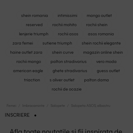
shein romania
intimissimi
mango outlet
reserved
rochii mohito
rochii shein
lenjerie triumph
rochii asos
asos romania
zara femei
sutiene triumph
shein rochii elegante
haine outlet zara
shein curve
magazin online shein
rochii mango
palton stradivarius
vero moda
american eagle
ghete stradivarius
guess outlet
triaction
s oliver outlet
palton dama
rochii de ocazie
Femei
Imbracaminte
Salopete
Salopeta ASOS, albastru
INSCRIERE
Afla toate noutatile si fii inspirata de