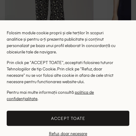
Folosim module cookie proprii și ale terților în scopuri
analitice și pentru a-ți prezenta publicitate și conținut
personalizat pe baza unui profil elaborat în concordanță cu
Salopeta Someday, bleumarin inchis
Salopeta Za
obiceiurile tale de navigare.
73.00 lei
87.
399.00 lei
Prin click pe "ACCEPT TOATE", acceptati folosirea tuturor
RRP: 899.00 lei
RRP: 1
Tehnologiilor de tip Cookie. Prin click pe "Refuz, doar
necesare" nu se vor folosi alte cookie in afara de cele strict
36
M
necesare pentru functionarea website-ului.
Altii au fost interesati de
Pentru mai multe informații consultă
politica de
confidențialitate
.
- 69%
- 78%
ACCEPT TOATE
Refuz, doar necesare