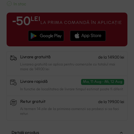
In stoc
LEI
-50
LA PRIMA COMANDĂ ÎN APLICAȚIE
de la 149.00 lei
Livrare gratuită
Livrarea gratuită se aplica pentru comenzile cu totalul mai
mare de 149.00 lei
Livrare rapidă
Ma, 11 Aug - Mi, 12 Aug
In functie de localitatea de livrare timpul estimat poate fi diferit.
de la 199.00 lei
Retur gratuit
Ai termen 14 zile de la primirea comenzii sa probezi si sa faci
retur.
Detalii produs