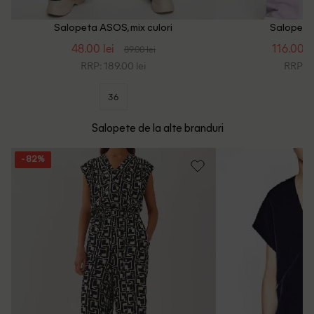
Salopeta ASOS, mix culori
Salopeta
48.00 lei
116.00 le
89.00 lei
RRP: 189.00 lei
RRP: 3
36
Salopete de la alte branduri
- 82%