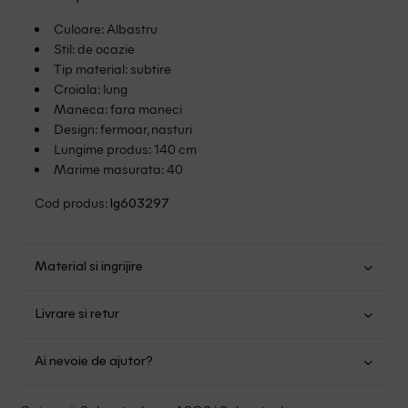
Culoare: Albastru
Stil: de ocazie
Tip material: subtire
Croiala: lung
Maneca: fara maneci
Design: fermoar, nasturi
Lungime produs: 140 cm
Marime masurata: 40
Cod produs:
lg603297
Material si ingrijire
Poliester: 100%
Livrare si retur
Spalare usoara la 30
Transport Gratuit pentru orice comanda cu o valoare mai
Nu folositi inalbitor
Ai nevoie de ajutor?
mare de 149.00 lei.
Nu uscati in uscator
Se pot calca
Suntem aici pentru a te ajuta:
Politica livrare