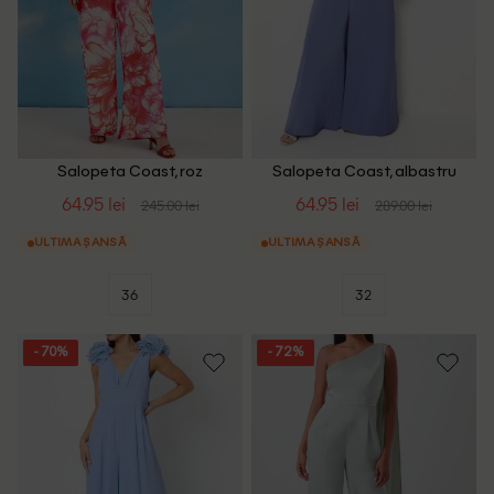
Salopeta Coast, roz
Salopeta Coast, albastru
64.95 lei
64.95 lei
245.00 lei
289.00 lei
ULTIMA ȘANSĂ
ULTIMA ȘANSĂ
36
32
- 70%
- 72%