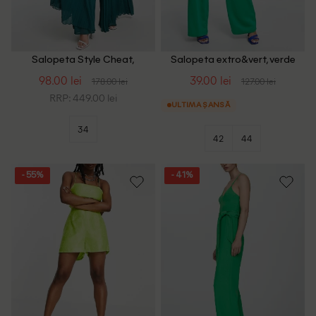
Salopeta Style Cheat,
Salopeta extro&vert, verde
turcoaz
98.00 lei
39.00 lei
178.00 lei
127.00 lei
RRP: 449.00 lei
ULTIMA ȘANSĂ
34
42
44
- 55%
- 41%