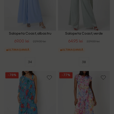
Salopeta Coast, albastru
Salopeta Coast, verde
69.00 lei
64.95 lei
229.00 lei
229.00 lei
ULTIMA ȘANSĂ
ULTIMA ȘANSĂ
34
38
- 78%
- 77%