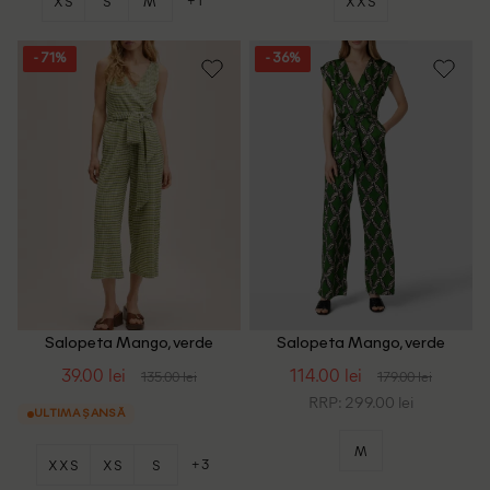
XS
S
M
XXS
- 71%
- 36%
Salopeta Mango, verde
Salopeta Mango, verde
39.00 lei
114.00 lei
135.00 lei
179.00 lei
RRP: 299.00 lei
ULTIMA ȘANSĂ
M
+3
XXS
XS
S