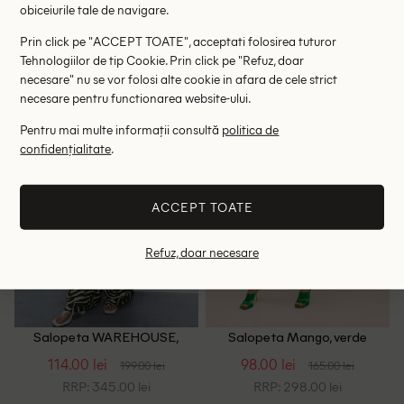
obiceiurile tale de navigare.
RRP: 245.00 lei
RRP: 479.00 lei
Prin click pe "ACCEPT TOATE", acceptati folosirea tuturor
XS
32
34
Tehnologiilor de tip Cookie. Prin click pe "Refuz, doar
necesare" nu se vor folosi alte cookie in afara de cele strict
necesare pentru functionarea website-ului.
- 43%
- 41%
Pentru mai multe informații consultă
politica de
confidențialitate
.
ACCEPT TOATE
Refuz, doar necesare
Salopeta WAREHOUSE,
Salopeta Mango, verde
alb/verde
114.00 lei
98.00 lei
199.00 lei
165.00 lei
RRP: 345.00 lei
RRP: 298.00 lei