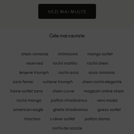
VEZI MAI MULTE
Cele mai cautate
shein romania
intimissimi
mango outlet
reserved
rochii mohito
rochii shein
lenjerie triumph
rochii asos
asos romania
zara femei
sutiene triumph
shein rochii elegante
haine outlet zara
shein curve
magazin online shein
rochii mango
palton stradivarius
vero moda
american eagle
ghete stradivarius
guess outlet
triaction
s oliver outlet
palton dama
rochii de ocazie