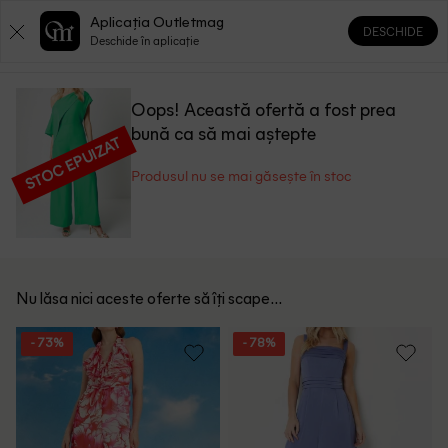
Aplicația Outletmag
DESCHIDE
0
0
Deschide în aplicație
Oops! Această ofertă a fost prea
bună ca să mai aștepte
STOC EPUIZAT
Produsul nu se mai găsește în stoc
Nu lăsa nici aceste oferte să îți scape...
- 73%
- 78%