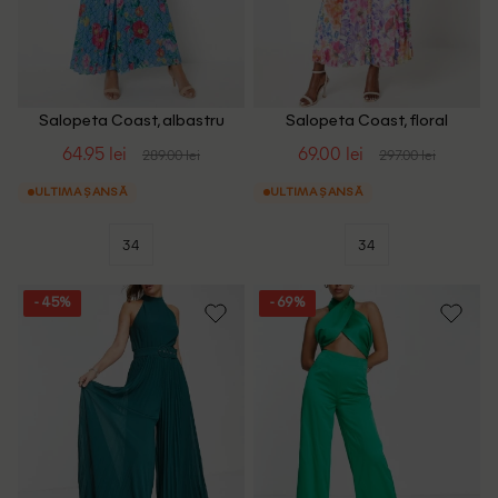
Salopeta Coast, albastru
Salopeta Coast, floral
64.95 lei
69.00 lei
289.00 lei
297.00 lei
ULTIMA ȘANSĂ
ULTIMA ȘANSĂ
34
34
- 45%
- 69%