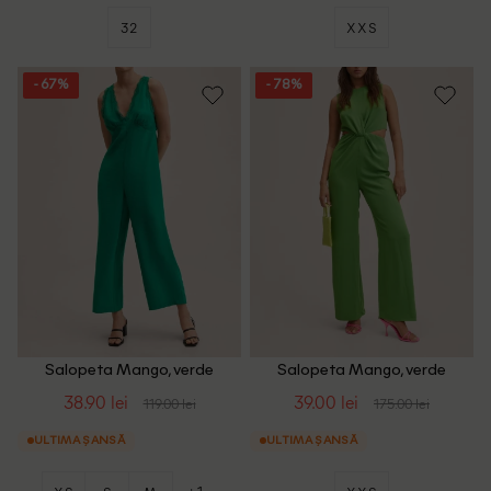
32
XXS
- 67%
- 78%
Salopeta Mango, verde
Salopeta Mango, verde
38.90 lei
39.00 lei
119.00 lei
175.00 lei
ULTIMA ȘANSĂ
ULTIMA ȘANSĂ
+1