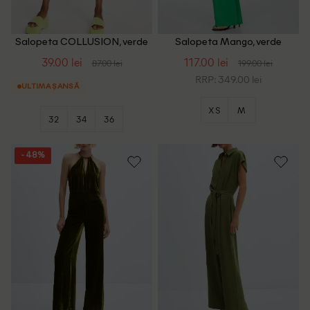
Salopeta COLLUSION, verde
Salopeta Mango, verde
39.00 lei
117.00 lei
87.00 lei
199.00 lei
RRP: 349.00 lei
ULTIMA ȘANSĂ
XS
M
32
34
36
- 48%