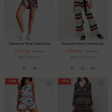
Salopeta River Island, mix
Salopeta River Island, mix
culori
culori
57.20 lei
57.85 lei
88.00 lei
118.00 lei
RRP: 219.00 lei
RRP: 289.00 lei
32
34
30
32
34
- 43%
- 59%