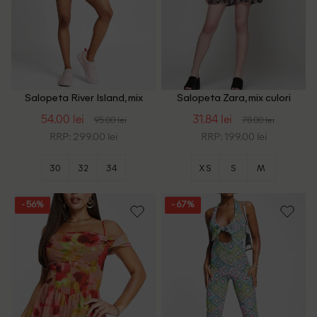
Salopeta River Island, mix
Salopeta Zara, mix culori
culori
54.00 lei
31.84 lei
95.00 lei
78.00 lei
RRP: 299.00 lei
RRP: 199.00 lei
30
32
34
XS
S
M
- 56%
- 67%