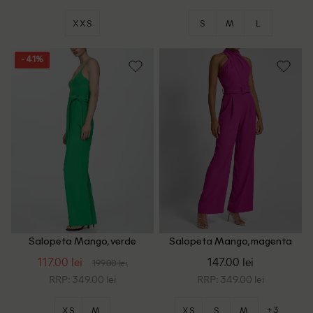
XXS
S
M
L
- 41%
Salopeta Mango, verde
Salopeta Mango, magenta
117.00 lei
147.00 lei
199.00 lei
RRP: 349.00 lei
RRP: 349.00 lei
+3
XS
M
XS
S
M