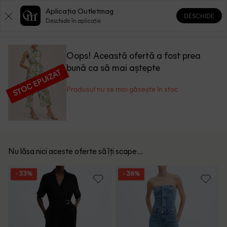
Aplicația Outletmag
DESCHIDE
0
0
Deschide în aplicație
Oops! Această ofertă a fost prea
bună ca să mai aștepte
STOC EPUIZAT
Produsul nu se mai găsește în stoc
Nu lăsa nici aceste oferte să îți scape...
- 33%
- 38%