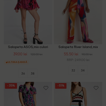
Salopeta ASOS, mix culori
Salopeta River Island, mix
culori
39.00 lei
55.50 lei
128.00 lei
98.00 lei
RRP: 249.00 lei
ULTIMA ȘANSĂ
32
34
36
38
- 35%
- 51%