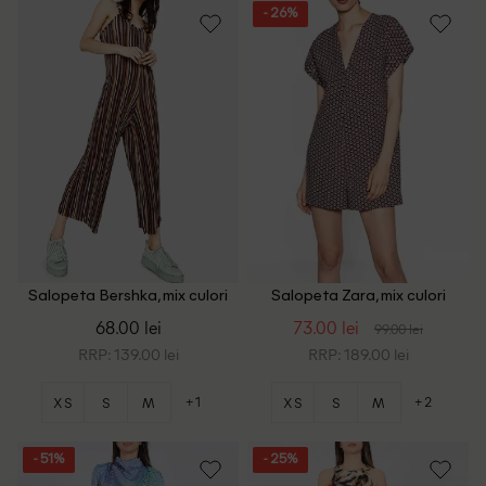
- 26%
Salopeta Bershka, mix culori
Salopeta Zara, mix culori
68.00 lei
73.00 lei
99.00 lei
RRP: 139.00 lei
RRP: 189.00 lei
+1
+2
XS
S
M
XS
S
M
- 51%
- 25%