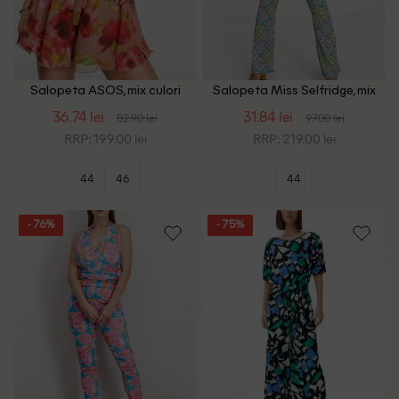
Salopeta ASOS, mix culori
Salopeta Miss Selfridge, mix
culori
36.74 lei
31.84 lei
82.90 lei
97.00 lei
RRP: 199.00 lei
RRP: 219.00 lei
44
46
44
- 76%
- 75%