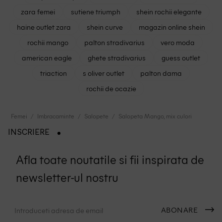
zara femei
sutiene triumph
shein rochii elegante
haine outlet zara
shein curve
magazin online shein
rochii mango
palton stradivarius
vero moda
american eagle
ghete stradivarius
guess outlet
triaction
s oliver outlet
palton dama
rochii de ocazie
Femei
Imbracaminte
Salopete
Salopeta Mango, mix culori
INSCRIERE
Afla toate noutatile si fii inspirata de
newsletter-ul nostru
ABONARE