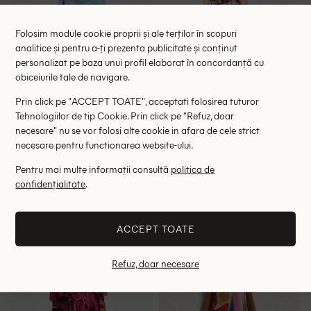
Folosim module cookie proprii și ale terților în scopuri
analitice și pentru a-ți prezenta publicitate și conținut
personalizat pe baza unui profil elaborat în concordanță cu
obiceiurile tale de navigare.
Prin click pe "ACCEPT TOATE", acceptati folosirea tuturor
Tehnologiilor de tip Cookie. Prin click pe "Refuz, doar
necesare" nu se vor folosi alte cookie in afara de cele strict
necesare pentru functionarea website-ului.
Salopeta River Island, mix
Salopeta River Island, mix
Pentru mai multe informații consultă
politica de
culori
culori
55.90 lei
65.25 lei
confidențialitate
.
114.00 lei
87.00 lei
RRP: 299.00 lei
RRP: 279.00 lei
ACCEPT TOATE
36
34
38
Refuz, doar necesare
- 70%
- 43%