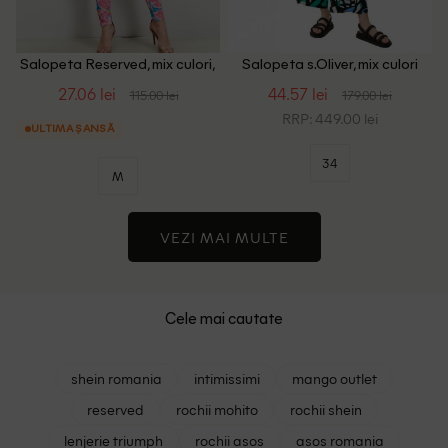
Salopeta Reserved, mix culori,
Salopeta s.Oliver, mix culori
M
27.06 lei
44.57 lei
115.00 lei
179.00 lei
RRP: 449.00 lei
ULTIMA ȘANSĂ
34
M
VEZI MAI MULTE
Cele mai cautate
shein romania
intimissimi
mango outlet
reserved
rochii mohito
rochii shein
lenjerie triumph
rochii asos
asos romania