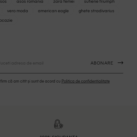
asos
asos romania
zara femei
sutiene triumph
vero moda
american eagle
ghete stradivarius
 ocazie
ABONARE
irm că am citit și sunt de acord cu
Politica de confidentialitate