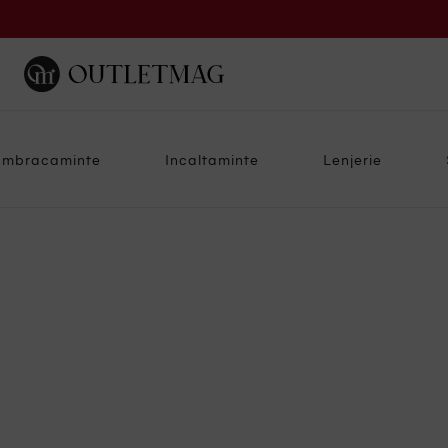
Imbracaminte
Incaltaminte
Lenjerie