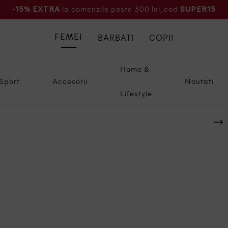
la comenzile peste 300 lei, cod
-15% EXTRA
SUPER15
BARBATI
COPII
FEMEI
Home &
Sport
Accesorii
Noutati
Lifestyle