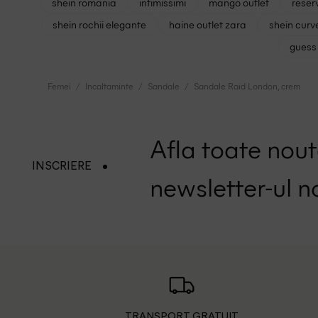
shein romania
intimissimi
mango outlet
reser
shein rochii elegante
haine outlet zara
shein curv
guess 
Femei
Incaltaminte
Sandale
Sandale Raid London, crem
Afla toate nouta
INSCRIERE
newsletter-ul n
TRANSPORT GRATUIT