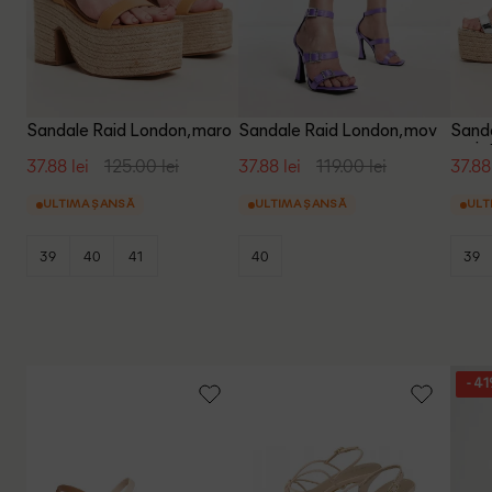
Sandale Raid London, maro
Sandale Raid London, mov
Sanda
argin
37.88 lei
125.00 lei
37.88 lei
119.00 lei
37.88
ULTIMA ȘANSĂ
ULTIMA ȘANSĂ
ULT
39
40
41
40
39
- 4