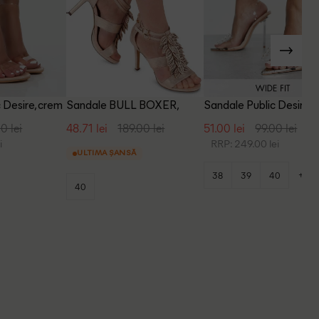
 Desire, crem
Sandale BULL BOXER,
Sandale Public Desire, b
crem
0 lei
48.71 lei
189.00 lei
51.00 lei
99.00 lei
i
RRP: 249.00 lei
ULTIMA ȘANSĂ
+1
38
39
40
40