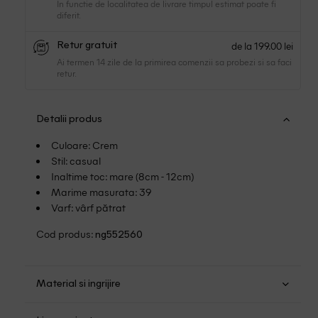
In functie de localitatea de livrare timpul estimat poate fi
diferit.
de la 199.00 lei
Retur gratuit
Ai termen 14 zile de la primirea comenzii sa probezi si sa faci
retur.
Detalii produs
Culoare: Crem
Stil: casual
Inaltime toc: mare (8cm - 12cm)
Marime masurata: 39
Varf: vârf pătrat
Cod produs:
ng552560
Material si ingrijire
Poliuretan: %