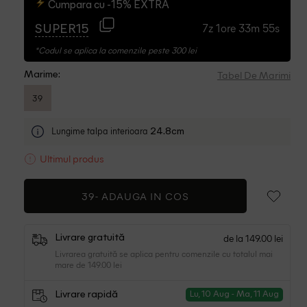
Cumpara cu -15% EXTRA
7z 1ore 33m 54s
SUPER15
*Codul se aplica la comenzile peste 300 lei
Tabel De Marimi
Marime:
39
Lungime talpa interioara
24.8cm
Ultimul produs
39-
ADAUGA IN COS
de la 149.00 lei
Livrare gratuită
Livrarea gratuită se aplica pentru comenzile cu totalul mai
mare de 149.00 lei
Livrare rapidă
Lu, 10 Aug - Ma, 11 Aug