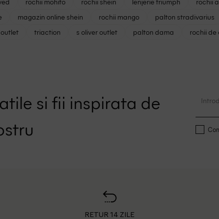
ved
rochii mohito
rochii shein
lenjerie triumph
rochii 
e
magazin online shein
rochii mango
palton stradivarius
outlet
triaction
s oliver outlet
palton dama
rochii de
tile si fii inspirata de
ostru
Conf
RETUR 14 ZILE