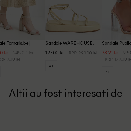
le Tamaris, bej
Sandale WAREHOUSE,
Sandale Public
crem
0 lei
245.00 lei
127.00 lei
38.21 lei
99.0
RRP: 299.00 lei
 349.00 lei
RRP: 179.00 le
41
41
Altii au fost interesati de