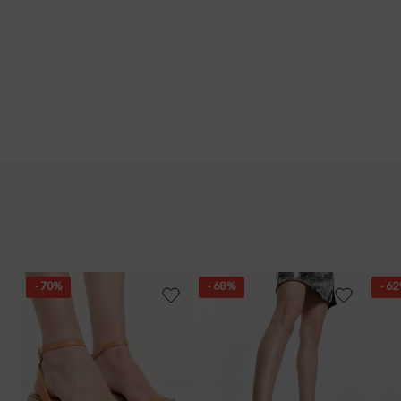
- 70%
- 68%
- 6