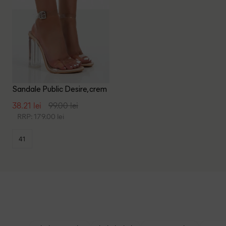
Sandale Public Desire, crem
38.21 lei
99.00 lei
RRP: 179.00 lei
41