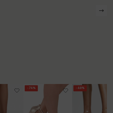
- 74%
- 48%