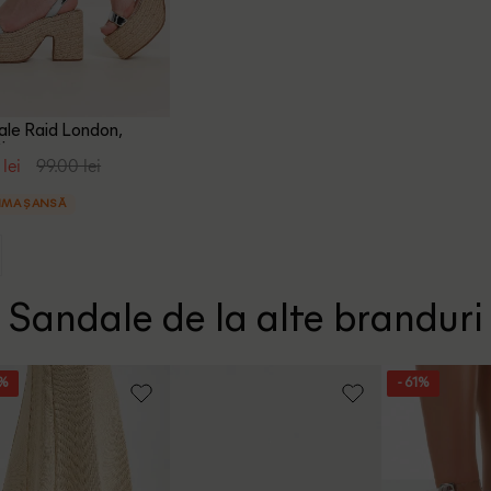
le Raid London,
tiu
 lei
99.00 lei
IMA ȘANSĂ
Sandale de la alte branduri
1%
- 61%