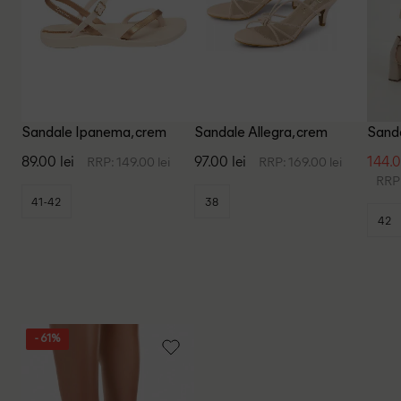
Sandale Ipanema, crem
Sandale Allegra, crem
Sanda
89.00 lei
97.00 lei
144.0
RRP: 149.00 lei
RRP: 169.00 lei
RRP:
41-42
38
42
- 61%