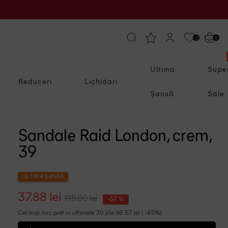
0
0
Ultima
Supe
Reduceri
Lichidari
Șansă
Sale
Sandale Raid London, crem,
39
ULTIMA ȘANSĂ
37.88 lei
115.00 lei
-67 %
Cel mai mic pret in ultimele 30 zile 68.57 lei ( -45%)