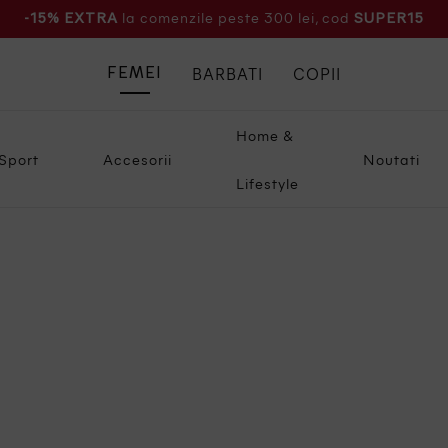
la comenzile peste 300 lei, cod
-15% EXTRA
SUPER15
BARBATI
COPII
FEMEI
Home &
Sport
Accesorii
Noutati
Lifestyle