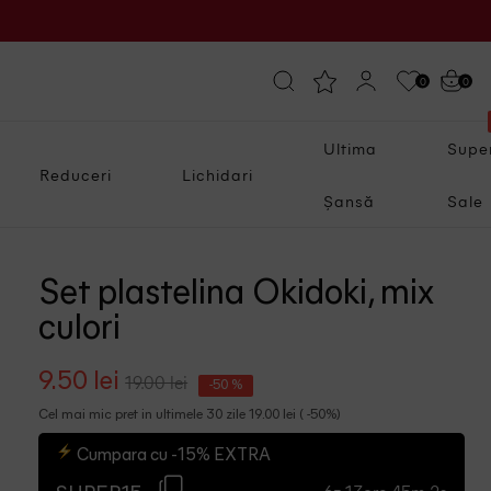
0
0
Ultima
Supe
Reduceri
Lichidari
Șansă
Sale
Set plastelina Okidoki, mix
culori
9.50 lei
19.00 lei
-50 %
Cel mai mic pret in ultimele 30 zile 19.00 lei ( -50%)
Cumpara cu -15% EXTRA