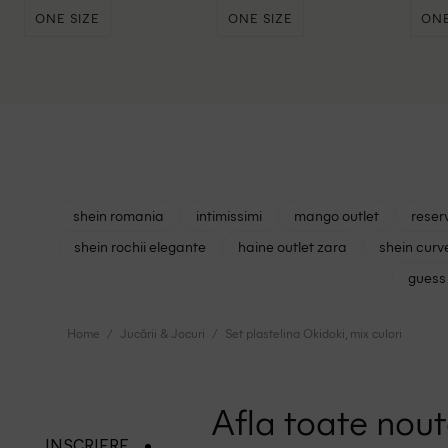
ONE SIZE
ONE SIZE
ONE
shein romania
intimissimi
mango outlet
reser
shein rochii elegante
haine outlet zara
shein curv
guess 
Home
Jucării & Jocuri
Set plastelina Okidoki, mix culori
Afla toate nouta
INSCRIERE