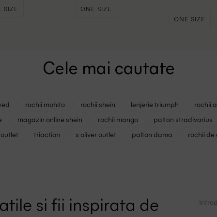
 SIZE
ONE SIZE
ONE SIZE
Cele mai cautate
ved
rochii mohito
rochii shein
lenjerie triumph
rochii 
e
magazin online shein
rochii mango
palton stradivarius
outlet
triaction
s oliver outlet
palton dama
rochii de
tile si fii inspirata de