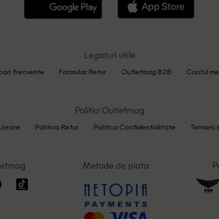
Legaturi utile
bari frecvente
Formular Retur
Outletmag B2B
Contul me
Politici Outletmag
Livrare
Politica Retur
Politica Confidentialitate
Termeni s
letmag
Metode de plata
P