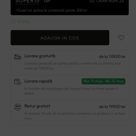
6z 13ore 45m 1s
SUPER15
*Codul se aplica la comenzile peste 300 lei
In stoc
ADAUGA IN COS
de la 149.00 lei
Livrare gratuită
Livrarea gratuită se aplica pentru comenzile cu totalul mai
mare de 149.00 lei
Livrare rapidă
Ma, 11 Aug - Mi, 12 Aug
In functie de localitatea de livrare timpul estimat poate fi
diferit.
de la 199.00 lei
Retur gratuit
Ai termen 14 zile de la primirea comenzii sa probezi si sa faci
retur.