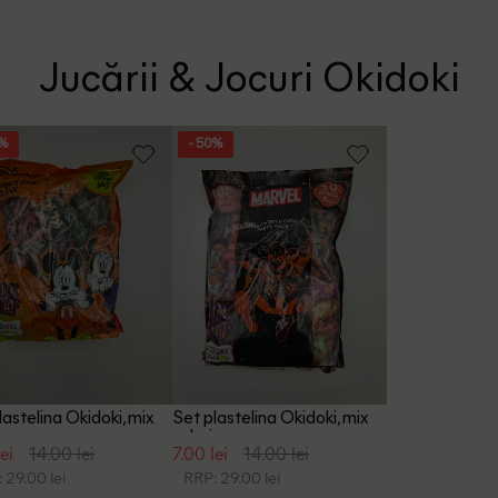
Jucării & Jocuri Okidoki
0%
- 50%
lastelina Okidoki, mix
Set plastelina Okidoki, mix
culori
ei
14.00 lei
7.00 lei
14.00 lei
 29.00 lei
RRP: 29.00 lei