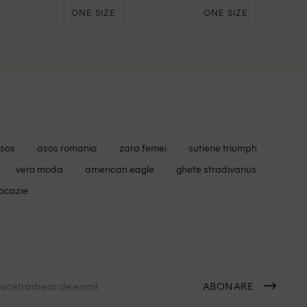
ONE SIZE
ONE SIZE
asos
asos romania
zara femei
sutiene triumph
vero moda
american eagle
ghete stradivarius
 ocazie
ABONARE