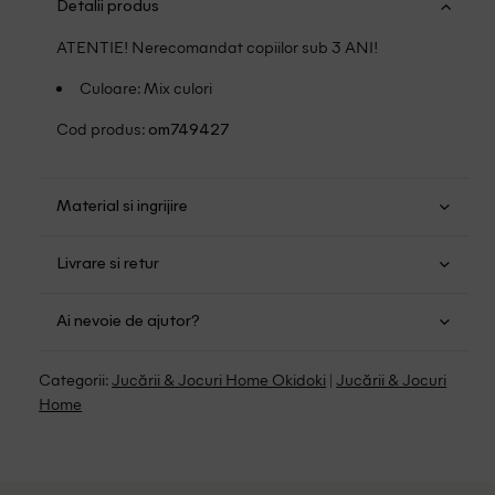
Detalii produs
ATENTIE! Nerecomandat copiilor sub 3 ANI!
Culoare: Mix culori
Cod produs:
om749427
Material si ingrijire
Alte materiale: 100%
Livrare si retur
Transport Gratuit pentru orice comanda cu o valoare
Ai nevoie de ajutor?
mai mare de 149.00 lei.
Suntem aici pentru a te ajuta:
Politica livrare
Categorii:
Jucării & Jocuri Home Okidoki
|
Jucării & Jocuri
Program: Luni-Vineri intre 9:00 - 15:00
Home
Retur Gratuit in 14 zile pentru comenzile cu valoare mai
mare de 199 de lei.
Whatsapp/Telefon: +40 (771) 404 643
Politica de Retur
Email: [
contact@outletmag.ro
]