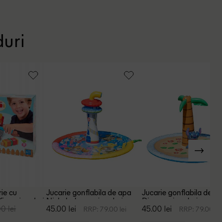
duri
rie cu
Jucarie gonflabila de apa
Jucarie gonflabila de a
ier, mix culori
Nickelodeon, mix culori
Disney, mix culori
0 lei
45.00 lei
45.00 lei
RRP: 79.00 lei
RRP: 79.00 le