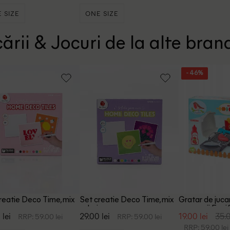
 SIZE
ONE SIZE
ării & Jocuri de la alte bran
- 46%
reatie Deco Time, mix
Set creatie Deco Time, mix
Gratar de juca
culori
accesorii Ecoiff
 lei
29.00 lei
19.00 lei
35.0
RRP: 59.00 lei
RRP: 59.00 lei
RRP: 59.00 lei