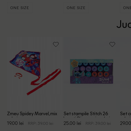
ONE SIZE
ONE SIZE
ONE
Juc
Zmeu Spidey Marvel, mix
Set stampile Stitch 26
Set c
culori
bucati Disney, mix culori
culori
19.00 lei
25.00 lei
29.00
RRP: 39.00 lei
RRP: 39.00 lei