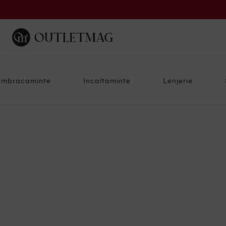
Imbracaminte
Incaltaminte
Lenjerie